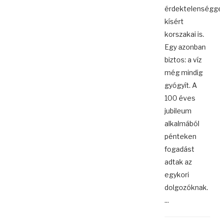
érdektelenségg
kísért
korszakai is.
Egy azonban
biztos: a víz
még mindig
gyógyít. A
100 éves
jubileum
alkalmából
pénteken
fogadást
adtak az
egykori
dolgozóknak.
...