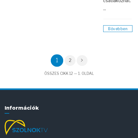
csatlakozhat.
...
Bővebben
1
2
ÖSSZES CIKK 12 — 1. OLDAL
Információk