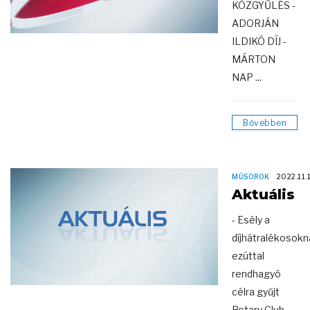
KÖZGYŰLÉS -
ADORJÁN
ILDIKÓ DÍJ -
MÁRTON
NAP ...
Bővebben
MŰSOROK
2022.11.
Aktuális
- Esély a
díjhátralékosokn
ezúttal
rendhagyó
célra gyűjt
Rotary Club