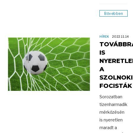
Bővebben
HÍREK
2022.11.14
TOVÁBBR
IS
NYERETLE
A
SZOLNOKI
FOCISTÁK
Sorozatban
tizenharmadik
mérkőzésén
is nyeretlen
maradt a