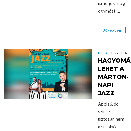
ismerjék meg
egymást. ...
Bővebben
HÍREK
2022.11.14
HAGYOMÁ
LEHET A
MÁRTON-
NAPI
JAZZ
Az első, de
szinte
biztosan nem
az utolsó.