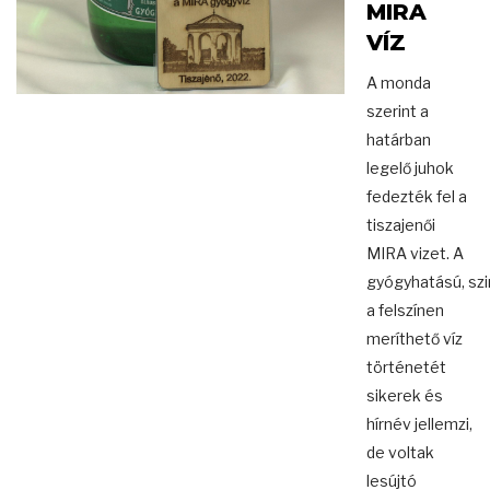
MIRA
VÍZ
A monda
szerint a
határban
legelő juhok
fedezték fel a
tiszajenői
MIRA vizet. A
gyógyhatású, szi
a felszínen
meríthető víz
történetét
sikerek és
hírnév jellemzi,
de voltak
lesújtó