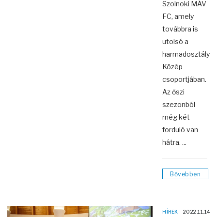
Szolnoki MÁV
FC, amely
továbbra is
utolsó a
harmadosztály
Közép
csoportjában.
Az őszi
szezonból
még két
forduló van
hátra. ...
Bővebben
HÍREK
2022.11.14