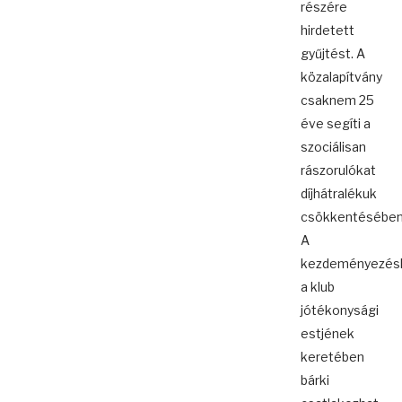
részére
hirdetett
gyűjtést. A
közalapítvány
csaknem 25
éve segíti a
szociálisan
rászorulókat
díjhátralékuk
csökkentésében
A
kezdeményezés
a klub
jótékonysági
estjének
keretében
bárki