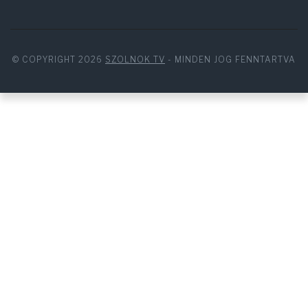
© COPYRIGHT 2026
SZOLNOK TV
- MINDEN JOG FENNTARTVA