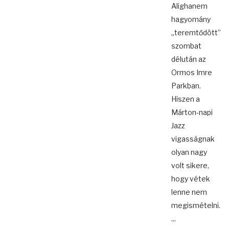
Alighanem
hagyomány
„teremtődött”
szombat
délután az
Ormos Imre
Parkban.
Hiszen a
Márton-napi
Jazz
vigasságnak
olyan nagy
volt sikere,
hogy vétek
lenne nem
megismételni.
...