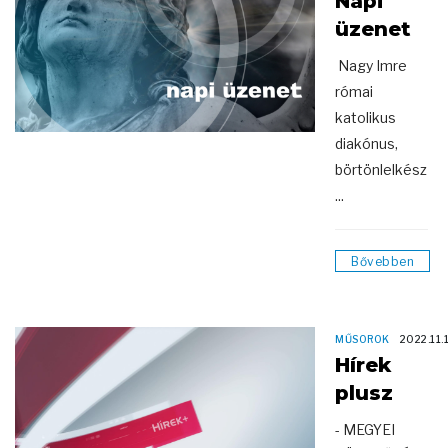
Napi
üzenet
Nagy Imre
római
katolikus
diakónus,
börtönlelkész
...
Bővebben
MŰSOROK
2022.11.
Hírek
plusz
- MEGYEI