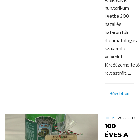
hungarikum
ligetbe 200
hazai és
határon túli
rheumatológus
szakember,
valamint
fürdőüzemeltető
regisztrált. ...
Bővebben
HÍREK
2022.11.14
100
ÉVES A