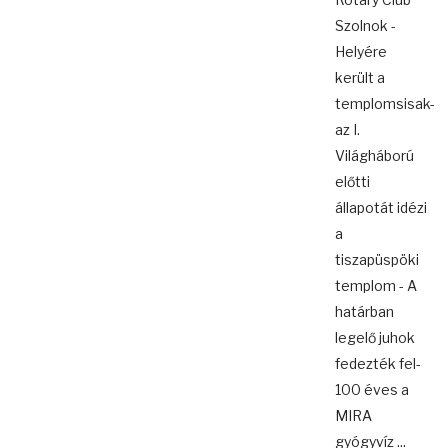
Szolnok -
Helyére
került a
templomsisak-
az I.
Világháború
előtti
állapotát idézi
a
tiszapüspöki
templom - A
határban
legelő juhok
fedezték fel-
100 éves a
MIRA
gyógyvíz ...