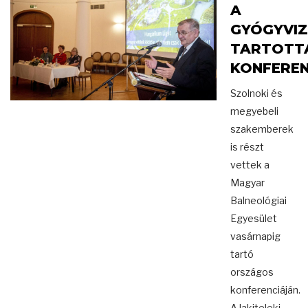
A
GYÓGYVI
TARTOTT
KONFEREN
Szolnoki és
megyebeli
szakemberek
is részt
vettek a
Magyar
Balneológiai
Egyesület
vasárnapig
tartó
országos
konferenciáján.
A lakiteleki