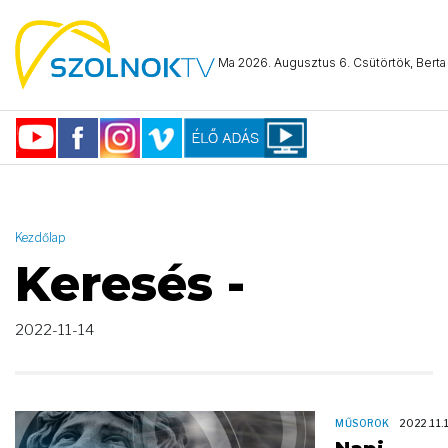
AND ( start_date >= "2022-11-14 00:00:00" AND start_date <=
"2022-11-14 23:59:59" )
Ma 2026. Augusztus 6. Csütörtök, Berta 
Kezdőlap
Keresés -
2022-11-14
MŰSOROK
2022.11.