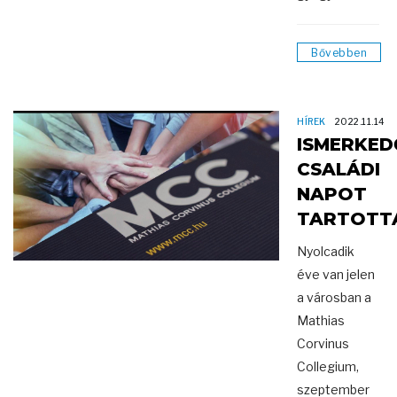
Bővebben
HÍREK
2022.11.14
ISMERKED
CSALÁDI
NAPOT
TARTOTT
Nyolcadik
éve van jelen
a városban a
Mathias
Corvinus
Collegium,
szeptember