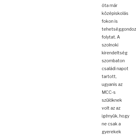
óta már
középiskolás
fokon is
tehetséggondoz
folytat. A
szolnoki
kirendeltség
szombaton
családi napot
tartott,
ugyanis az
MCC-s
szülőknek
volt az az
igényük, hogy
ne csak a
gyerekek