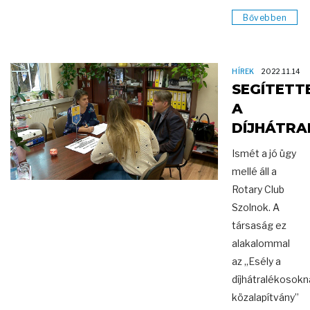
Bővebben
HÍREK
2022.11.14
SEGÍTETT
A
DÍJHÁTR
Ismét a jó ügy
mellé áll a
Rotary Club
Szolnok. A
társaság ez
alakalommal
az „Esély a
díjhátralékosokn
közalapítvány”