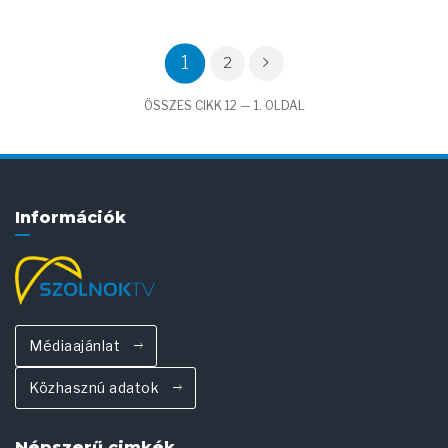
1
2
ÖSSZES CIKK 12 — 1. OLDAL
Információk
Médiaajánlat
Közhasznú adatok
Népszerű cimkék