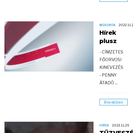
MŰSOROK
2022.11.
Hírek
plusz
- CÍMZETES
FŐORVOSI
KINEVEZÉS
- PENNY
ÁTADÓ ...
Bővebben
HÍREK
2022.11.29