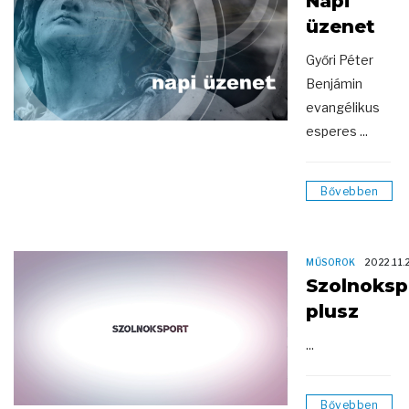
Napi
üzenet
Győri Péter
Benjámin
evangélikus
esperes ...
Bővebben
MŰSOROK
2022.11.
Szolnoksp
plusz
...
Bővebben