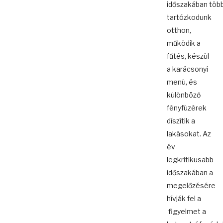
időszakában töb
tartózkodunk
otthon,
működik a
fűtés, készül
a karácsonyi
menü, és
különböző
fényfüzérek
díszítik a
lakásokat. Az
év
legkritikusabb
időszakában a
megelőzésére
hívják fel a
figyelmet a