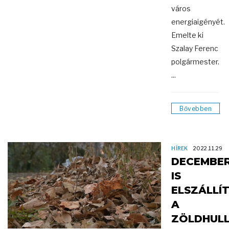
város
energiaigényét.
Emelte ki
Szalay Ferenc
polgármester.
...
Bővebben
HÍREK
2022.11.29
DECEMBE
IS
ELSZÁLLÍ
A
ZÖLDHUL