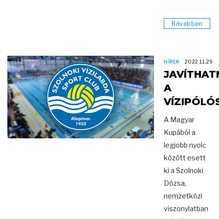
Bővebben
HÍREK
2022.11.29
JAVÍTHAT
A
VÍZIPÓLÓ
A Magyar
Kupából a
legjobb nyolc
között esett
ki a Szolnoki
Dózsa,
nemzetközi
viszonylatban