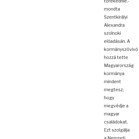
törekednie.-
mondta
Szentkirályi
Alexandra
szolnoki
előadásán. A
kormányszóvivő
hozzá tette
Magyarország
kormánya
mindent
megtesz,
hogy
megvédje a
magyar
családokat.
Ezt szolgálja
a Nemzeti