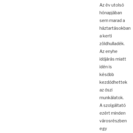
Az év utolsó
hónapjában
sem marad a
háztartásokban
a kerti
zöldhulladék.
Az enyhe
időjárás miatt
idén is
később
kezdődhettek
az őszi
munkálatok.
A szolgáltató
ezért minden
városrészben
egy