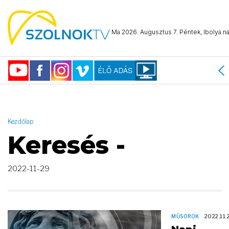
AND ( start_date >= "2022-11-29 00:00:00" AND start_date <=
"2022-11-29 23:59:59" )
Ma 2026. Augusztus 7. Péntek, Ibolya na
Kezdőlap
Keresés -
2022-11-29
MŰSOROK
2022.11.