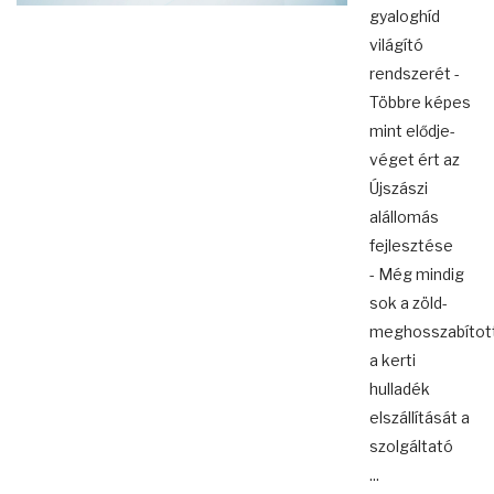
gyaloghíd
világító
rendszerét -
Többre képes
mint elődje-
véget ért az
Újszászi
alállomás
fejlesztése
- Még mindig
sok a zöld-
meghosszabítot
a kerti
hulladék
elszállítását a
szolgáltató
...