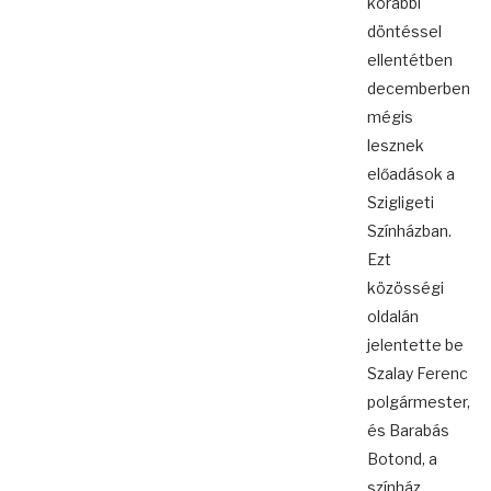
korábbi
döntéssel
ellentétben
decemberben
mégis
lesznek
előadások a
Szigligeti
Színházban.
Ezt
közösségi
oldalán
jelentette be
Szalay Ferenc
polgármester,
és Barabás
Botond, a
színház