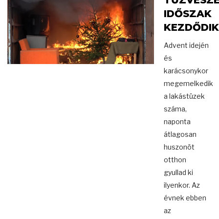
TŰZVESZÉ
IDŐSZAK
KEZDŐDIK
Advent idején
és
karácsonykor
megemelkedik
a lakástüzek
száma,
naponta
átlagosan
huszonöt
otthon
gyullad ki
ilyenkor. Az
évnek ebben
az