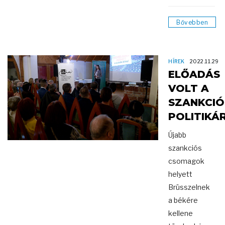
Bővebben
HÍREK
2022.11.29
ELŐADÁS
VOLT A
SZANKCIÓ
POLITIKÁ
Újabb
szankciós
csomagok
helyett
Brüsszelnek
a békére
kellene