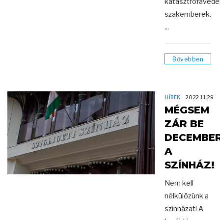
katasztrófavéde
szakemberek.
...
Bővebben
HÍREK
2022.11.29
MÉGSEM
ZÁR BE
DECEMBE
A
SZÍNHÁZ!
Nem kell
nélkülözünk a
színházat! A