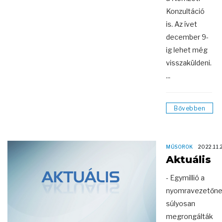
Konzultáció
is. Az ívet
december 9-
ig lehet még
visszaküldeni.
...
Bővebben
MŰSOROK
2022.11.
Aktuális
- Egymillió a
nyomravezetőne
súlyosan
megrongálták