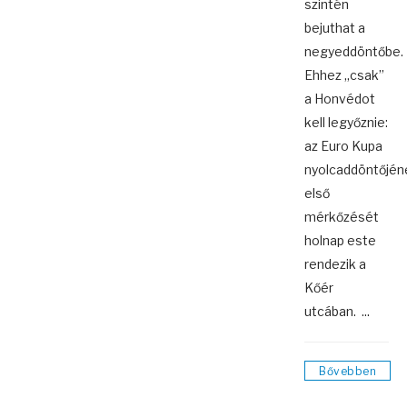
szintén
bejuthat a
negyeddöntőbe.
Ehhez „csak”
a Honvédot
kell legyőznie:
az Euro Kupa
nyolcaddöntőjén
első
mérkőzését
holnap este
rendezik a
Kőér
utcában. ...
Bővebben