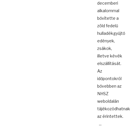
decemberi
alkalommal
bővítette a
zöld fedelű
hulladékgyűjtő
edények,
zsákok,
illetve kévék
elszállítását.
Az
időpontokról
bővebben az
NHSZ
weboldalán
tájékozódhatnak
az érintettek.
...