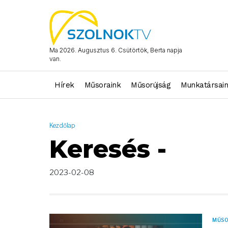
AND ( start_date >= "2023-02-08 00:00:00" AND start_date <= 
Ma 2026. Augusztus 6. Csütörtök, Berta napja
van.
Hírek
Műsoraink
Műsorújság
Munkatársai
Kezdőlap
Keresés -
2023-02-08
MŰS