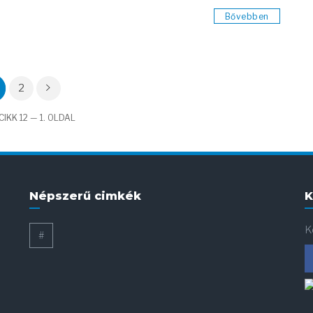
Bővebben
2
IKK 12 — 1. OLDAL
Népszerű cimkék
K
K
#