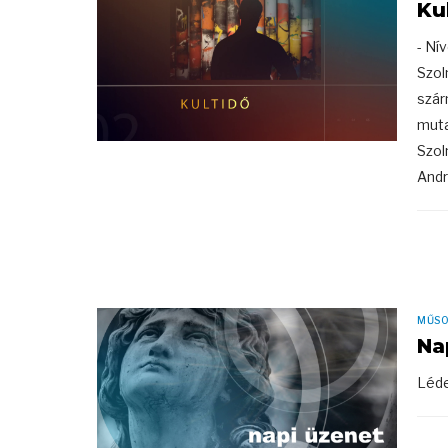
Ku
- Ní
Szol
szár
muta
Szol
Andrá
MŰS
Na
Léde