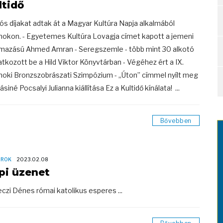
ltidő
vós díjakat adtak át a Magyar Kultúra Napja alkalmából
nokon. - Egyetemes Kultúra Lovagja címet kapott a jemeni
mazású Ahmed Amran - Seregszemle - több mint 30 alkotó
tkozott be a Hild Viktor Könyvtárban - Végéhez ért a IX.
noki Bronzszobrászati Szimpózium - „Úton” címmel nyílt meg
siné Pocsalyi Julianna kiállítása Ez a Kultidő kínálata! ...
Bővebben
OROK
2023.02.08
pi üzenet
czi Dénes római katolikus esperes ...