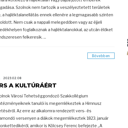
gadása. Szolnok nem tartozik a veszélyeztetett területek
, a hajléktalanellátás ennek ellenére a legmagasabb szinten
ldott. Nem csak a nappali melegedőben vagy az éjjeli
dékhelyen foglalkoznak a hajléktalanokkal, az utcán élőket
ndszeresen felkeresik. ...
Bővebben
K
2023.02.08
RS A KULTÚRÁÉRT
olnok Városi Tehetséggondozó Szakkollégium
ntézményeiknek tanulói is megemlékeztek a Himnusz
etéséről. Az erre az alkalomra rendezett vers- és
amondó versenyen a diákok megemlékeztek 1823. január
onkettedikéről, amikor is Kölcsey Ferenc befejezte „A