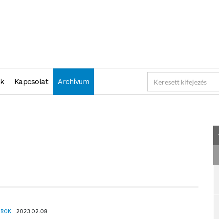
"2023-02-08 23:59:59" )
nk
Kapcsolat
Archívum
OROK
2023.02.08