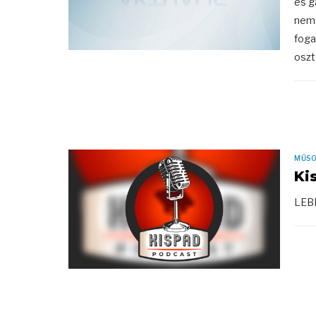
és g
nem 
foga
oszt
MŰS
Ki
LEB