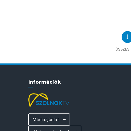
1
ÖSSZES C
Információk
Médiaajánlat