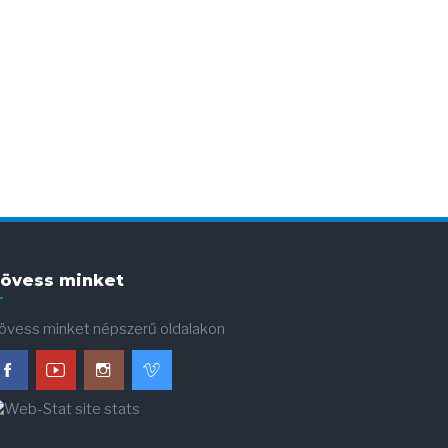
övess minket
övess minket népszerű oldalakon