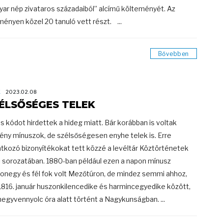
ar nép zivataros századaiból” alcímű költeményét. Az
ényen közel 20 tanuló vett részt. ...
Bővebben
K
2023.02.08
ÉLSŐSÉGES TELEK
s kódot hirdettek a hideg miatt. Bár korábban is voltak
ny mínuszok, de szélsőségesen enyhe telek is. Erre
tkozó bizonyítékokat tett közzé a levéltár Köztörténetek
 sorozatában. 1880-ban például ezen a napon mínusz
onegy és fél fok volt Mezőtúron, de mindez semmi ahhoz,
1816. január huszonkilencedike és harmincegyedike között,
 negyvennyolc óra alatt történt a Nagykunságban. ...