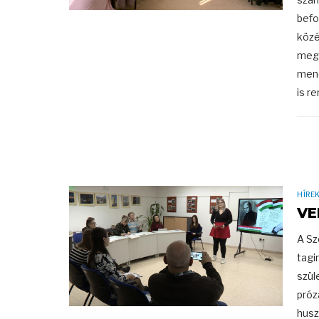
befo
közé
mego
mene
is re
HÍRE
VE
A Sz
tagi
szül
próz
husz