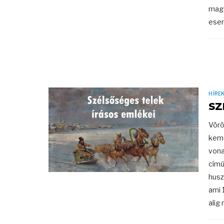
magy
esem
HÍRE
SZ
Vörö
kemé
vona
című
husz
ami 
alig