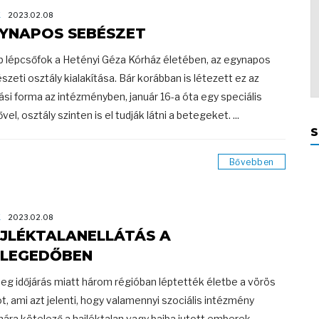
K
2023.02.08
YNAPOS SEBÉSZET
b lépcsőfok a Hetényi Géza Kórház életében, az egynapos
szeti osztály kialakítása. Bár korábban is létezett ez az
tási forma az intézményben, január 16-a óta egy speciális
el, osztály szinten is el tudják látni a betegeket. ...
S
Bővebben
K
2023.02.08
JLÉKTALANELLÁTÁS A
LEGEDŐBEN
deg időjárás miatt három régióban léptették életbe a vörös
t, ami azt jelenti, hogy valamennyi szociális intézmény
ára kötelező a hajléktalan vagy bajba jutott emberek