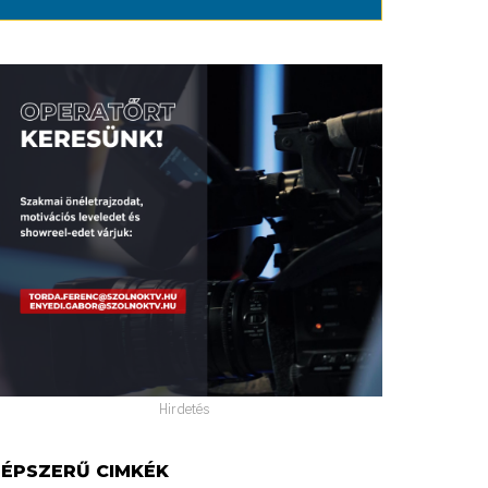
Hirdetés
ÉPSZERŰ CIMKÉK