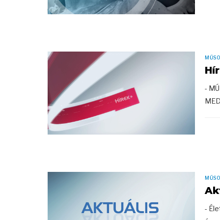
MŰS
Hí
- M
MEDV
MŰS
Ak
- Él