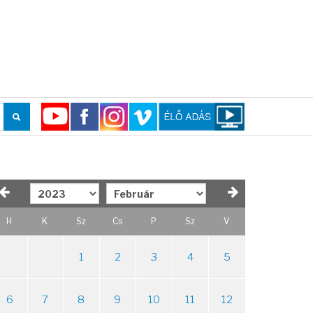
H
K
Sz
Cs
P
Sz
V
1
2
3
4
5
6
7
8
9
10
11
12