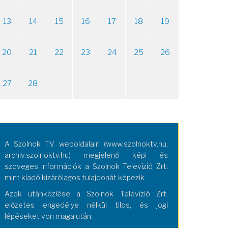
13
14
15
16
17
18
19
20
21
22
23
24
25
26
27
28
A Szolnok TV weboldalain (www.szolnoktv.hu,
archiv.szolnoktv.hu) megjelenő képi és
szöveges információk a Szolnok Televízió Zrt.
mint kiadó kizárólagos tulajdonát képezik.
Azok utánközlése a Szolnok Televízió Zrt.
előzetes engedélye nélkül tilos, és jogi
lépéseket von maga után.