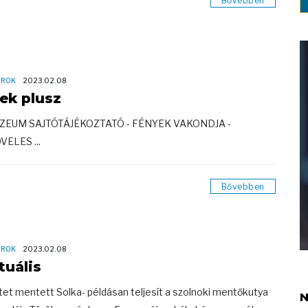
Bővebben
OROK
2023.02.08
rek plusz
ÚZEUM SAJTÓTÁJÉKOZTATÓ - FÉNYEK VAKONDJA -
ELES ...
Bővebben
OROK
2023.02.08
tuális
etet mentett Solka- példásan teljesít a szolnoki mentőkutya
N