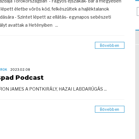
azdája Törökországban - Fagyos éjszakák- bár a megyében
lépett életbe vörös kód, felkészültek a hajléktalanok
dására - Szintet lépett az ellátás- egynapos sebészeti
ályt avattak a Hetényiben ...
Bővebben
OROK
2023.02.08
spad Podcast
RON JAMES A PONTKIRÁLY, HAZAI LABDARÚGÁS ...
Bővebben