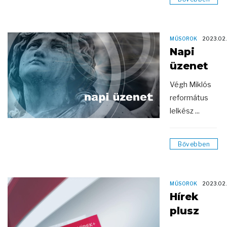
MŰSOROK
2023.02.
Napi
üzenet
Végh Miklós
református
lelkész ...
Bővebben
MŰSOROK
2023.02.
Hírek
plusz