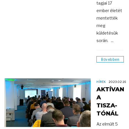
tagjai 17
ember életét
mentették
meg
küldetésük
során. ...
Bővebben
HÍREK
2023.02.16
AKTÍVAN
A
TISZA-
TÓNÁL
Az elmúlt 5