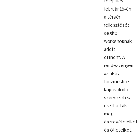
település
február 15-én
a térség
fejlesztését
segítő
workshopnak
adott
otthont. A
rendezvényen
az aktív
turizmushoz
kapcsolódó
szervezetek
oszthatták
meg
észrevételeiket
és ötleteiket.
...