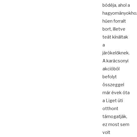
bódéja, ahol a
hagyományokho
hűen forralt
bort, illetve
teát kínáltak
a
járókelőknek.
A karácsonyi
akcióból
befolyt
összeggel
már évek óta
a Liget úti
otthont
támogatják,
ez most sem
volt