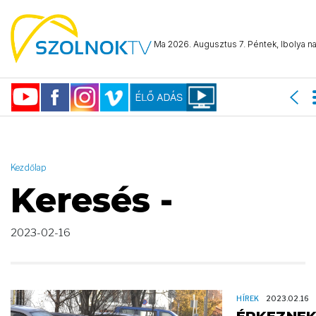
AND ( start_date >= "2023-02-16 00:00:00" AND start_date <=
"2023-02-16 23:59:59" )
Ma 2026. Augusztus 7. Péntek, Ibolya na
Kezdőlap
Keresés -
2023-02-16
HÍREK
2023.02.16