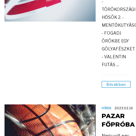
-
TÖRÖKORSZÁGI
HŐSÖK 2. -
MENTŐKUTYÁS
- FOGADJ
ÖRÖKBE EGY
GÓLYAFÉSZKET
- VALENTIN
FUTÁS ...
Bővebben
HÍREK
2023.02.16
PAZAR
FŐPRÓBA
Nem volt egy