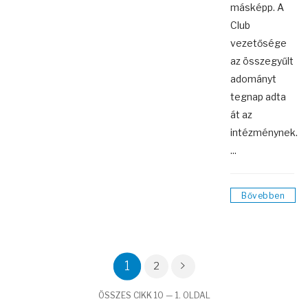
másképp. A
Club
vezetősége
az összegyűlt
adományt
tegnap adta
át az
intézménynek.
...
Bővebben
1
2
ÖSSZES CIKK 10 — 1. OLDAL