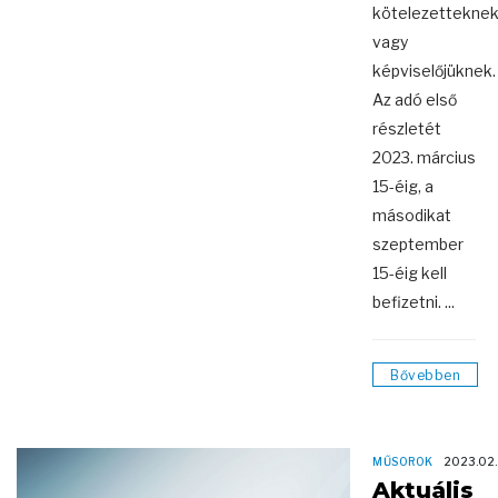
kötelezettekne
vagy
képviselőjüknek.
Az adó első
részletét
2023. március
15-éig, a
másodikat
szeptember
15-éig kell
befizetni. ...
Bővebben
MŰSOROK
2023.02.
Aktuális