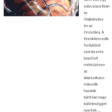
súlycsoportban
az
Olajbányász
és az
Oroszlány. A
tizenkilencedik
fordulóból
szerda este
bepótolt
mérkőzésen
az
alapszakasz-
második
hazaiak
bántóan nagy
különbséggel
nyertek. ...