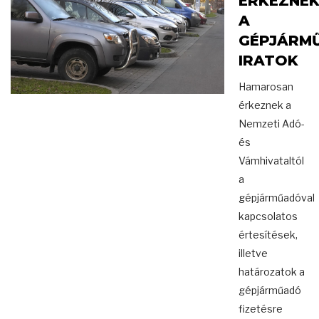
ÉRKEZNE
A
GÉPJÁRM
IRATOK
Hamarosan
érkeznek a
Nemzeti Adó-
és
Vámhivataltól
a
gépjárműadóval
kapcsolatos
értesítések,
illetve
határozatok a
gépjárműadó
fizetésre