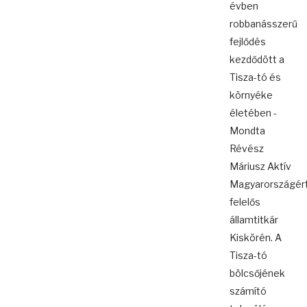
évben
robbanásszerű
fejlődés
kezdődött a
Tisza-tó és
környéke
életében -
Mondta
Révész
Máriusz Aktív
Magyarországér
felelős
államtitkár
Kiskörén. A
Tisza-tó
bölcsőjének
számító