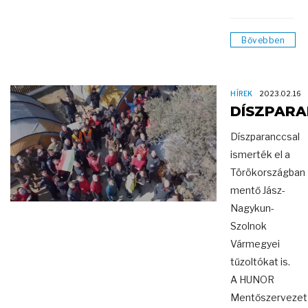
Bővebben
HÍREK
2023.02.16
DÍSZPARA
Díszparanccsal
ismerték el a
Törökországban
mentő Jász-
Nagykun-
Szolnok
Vármegyei
tűzoltókat is.
A HUNOR
Mentőszervezet