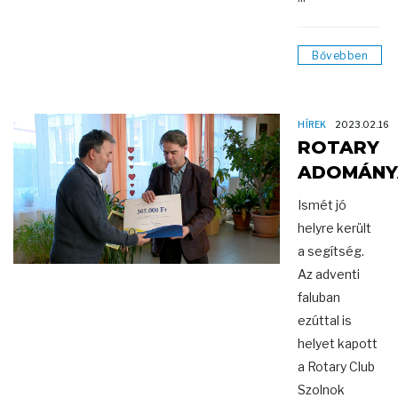
Bővebben
HÍREK
2023.02.16
ROTARY
ADOMÁNY
Ismét jó
helyre került
a segítség.
Az adventi
faluban
ezúttal is
helyet kapott
a Rotary Club
Szolnok