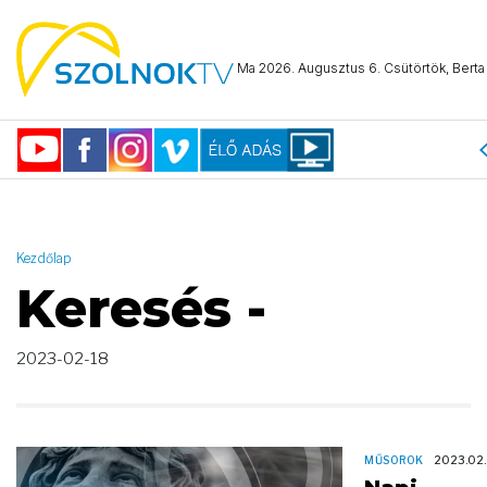
AND ( start_date >= "2023-02-18 00:00:00" AND start_date <=
"2023-02-18 23:59:59" )
Ma 2026. Augusztus 6. Csütörtök, Berta 
Kezdőlap
Keresés -
2023-02-18
MŰSOROK
2023.02.