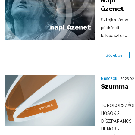
Napi
üzenet
Sztojka János
pünkösdi
lelkipásztor ...
Bővebben
MŰSOROK
2023.02.
Szumma
-
TÖRÖKORSZÁGI
HŐSÖK 2. -
DÍSZPARANCS
HUNOR -