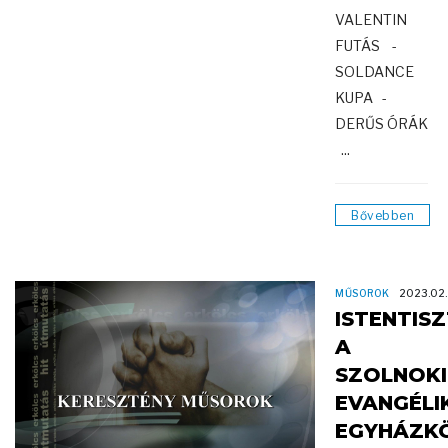
VALENTIN
FUTÁS -
SOLDANCE
KUPA -
DERŰS ÓRÁK
...
Bővebben
MŰSOROK
2023.02.
ISTENTIS
A
SZOLNOKI
EVANGÉLI
EGYHÁZK