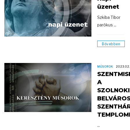
üzenet
Szkiba Tibor
parókus ...
Bővebben
MŰSOROK
2023.02
SZENTMIS
A
SZOLNOKI
BELVÁROS
SZENTHÁ
TEMPLOM
...