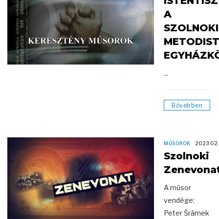
ISTENTIS
A
SZOLNOKI
METODIS
EGYHÁZK
...
Bővebben
MŰSOROK
2023.02
Szolnoki
Zenevona
A műsor
vendége:
Peter Šrámek