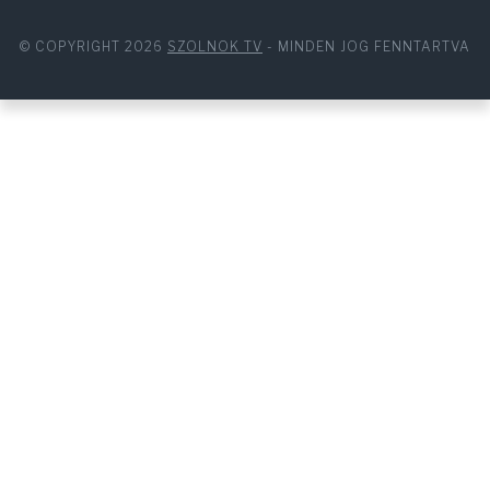
© COPYRIGHT 2026
SZOLNOK TV
- MINDEN JOG FENNTARTVA