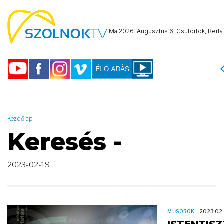
AND ( start_date >= "2023-02-19 00:00:00" AND start_date <=
"2023-02-19 23:59:59" )
Ma 2026. Augusztus 6. Csütörtök, Berta 
Kezdőlap
Keresés -
2023-02-19
MŰSOROK
2023.02