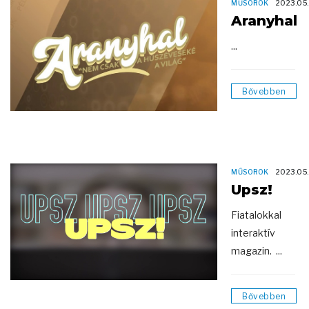
MŰSOROK
2023.05
Aranyhal
...
Bővebben
MŰSOROK
2023.05
Upsz!
Fiatalokkal
interaktív
magazin. ...
Bővebben