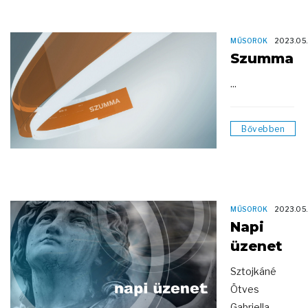
MŰSOROK
2023.05
Szumma
...
Bővebben
MŰSOROK
2023.05
Napi
üzenet
Sztojkáné
Ötves
Gabriella