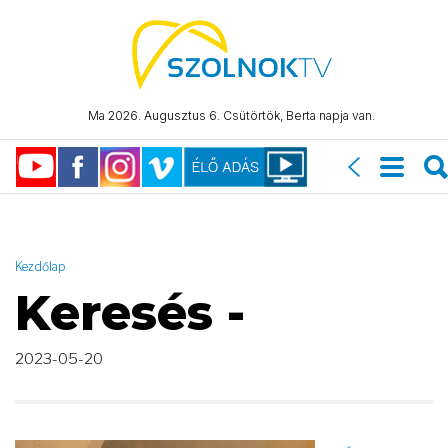
AND ( start_date >= "2023-05-20 00:00:00" AND start_date <=
"2023-05-20 23:59:59" )
Ma 2026. Augusztus 6. Csütörtök, Berta napja van.
Kezdőlap
Keresés -
2023-05-20