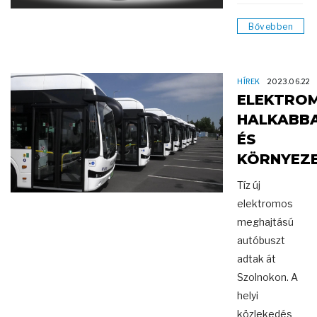
Bővebben
HÍREK
2023.06.22
ELEKTRO
HALKABB
ÉS
KÖRNYEZ
Tíz új
elektromos
meghajtású
autóbuszt
adtak át
Szolnokon. A
helyi
közlekedés