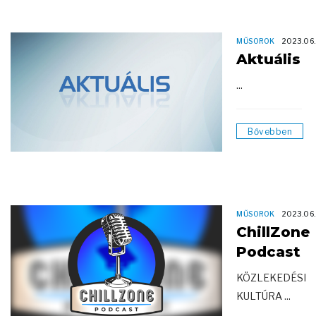
MŰSOROK
2023.06
Aktuális
...
Bővebben
MŰSOROK
2023.06
ChillZone
Podcast
KÖZLEKEDÉSI
KULTÚRA ...