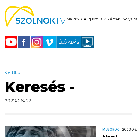
AND ( start_date >= "2023-06-22 00:00:00" AND start_date <=
"2023-06-22 23:59:59" )
Ma 2026. Augusztus 7. Péntek, Ibolya na
Kezdőlap
Keresés -
2023-06-22
MŰSOROK
2023.06