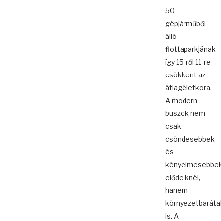
50
gépjárműből
álló
flottaparkjának
így 15-ről 11-re
csökkent az
átlagéletkora.
A modern
buszok nem
csak
csöndesebbek
és
kényelmesebbe
elődeiknél,
hanem
környezetbaráta
is. A