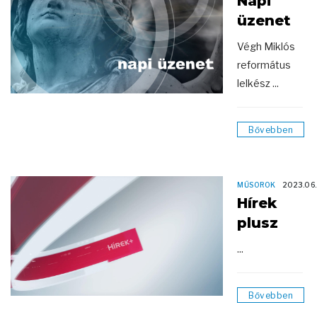
Napi
üzenet
Végh Miklós
református
lelkész ...
Bővebben
MŰSOROK
2023.06
Hírek
plusz
...
Bővebben