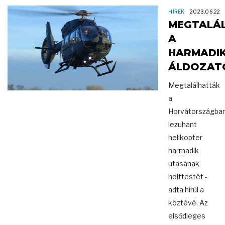
HÍREK
2023.06.22
MEGTALÁ
A
HARMADI
ÁLDOZAT
Megtalálhatták
a
Horvátországba
lezuhant
helikopter
harmadik
utasának
holttestét -
adta hírül a
köztévé. Az
elsődleges