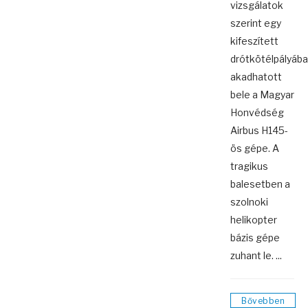
vizsgálatok
szerint egy
kifeszített
drótkötélpályába
akadhatott
bele a Magyar
Honvédség
Airbus H145-
ös gépe. A
tragikus
balesetben a
szolnoki
helikopter
bázis gépe
zuhant le. ...
Bővebben