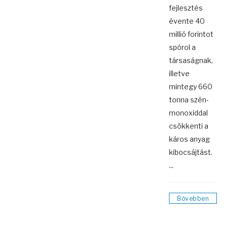
fejlesztés
évente 40
millió forintot
spórol a
társaságnak,
illetve
mintegy 660
tonna szén-
monoxiddal
csökkenti a
káros anyag
kibocsájtást.
...
Bővebben