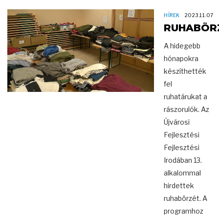
HÍREK
2023.11.07
RUHABÖR
A hidegebb
hónapokra
készíthették
fel
ruhatárukat a
rászorulók. Az
Újvárosi
Fejlesztési
Fejlesztési
Irodában 13.
alkalommal
hirdettek
ruhabörzét. A
programhoz