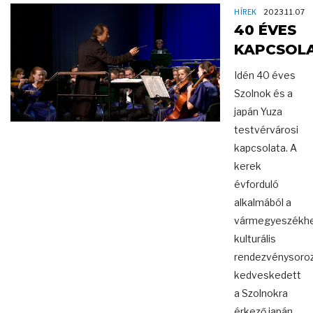
HÍREK
2023.11.07
40 ÉVES
KAPCSOL
Idén 40 éves
Szolnok és a
japán Yuza
testvérvárosi
kapcsolata. A
kerek
évforduló
alkalmából a
vármegyeszékhe
kulturális
rendezvénysoroz
kedveskedett
a Szolnokra
érkező japán