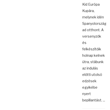
Kid Európa
Kupára,
melynek idén
Spanyolország
ad otthont. A
versenyzők
és
felkészítőik
holnap kelnek
útra, stábunk
az indulás
előtti utolsó
edzések
egyikébe
nyert
bepillantást. ...