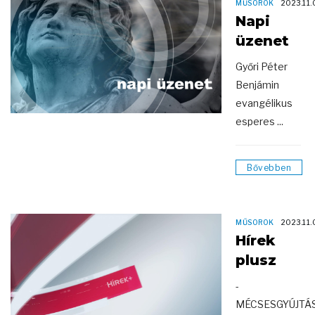
MŰSOROK
2023.11.
Napi
üzenet
Győri Péter
Benjámin
evangélikus
esperes ...
Bővebben
MŰSOROK
2023.11.
Hírek
plusz
-
MÉCSESGYÚJTÁ