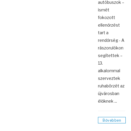
autóbuszok –
ismét
fokozott
ellenőrzést
tart a
rendőrség - A
rászorulókon
segítettek –
13.
alkalommal
szerveztek
ruhabörzét az
újvárosban
élőknek ...
Bővebben