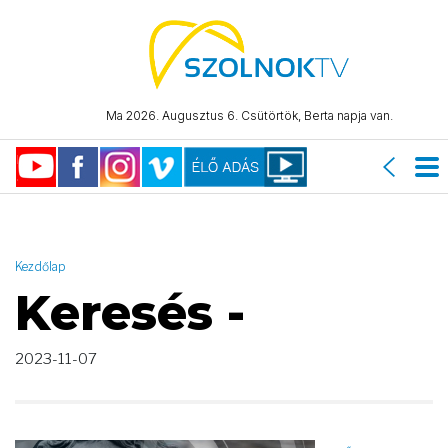
AND ( start_date >= "2023-11-07 00:00:00" AND start_date <=
"2023-11-07 23:59:59" )
Ma 2026. Augusztus 6. Csütörtök, Berta napja van.
Kezdőlap
Keresés -
2023-11-07