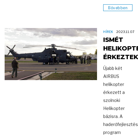
Bővebben
HÍREK
2023.11.07
ISMÉT
HELIKOPT
ÉRKEZTE
Újabb két
AIRBUS
helikopter
érkezett a
szolnoki
Helikopter
bázisra. A
haderőfejlesztés
program