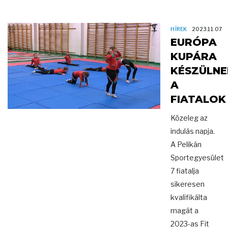
HÍREK
2023.11.07
EURÓPA
KUPÁRA
KÉSZÜLNE
A
FIATALOK
Közeleg az
indulás napja.
A Pelikán
Sportegyesület
7 fiatalja
sikeresen
kvalifikálta
magát a
2023-as Fit