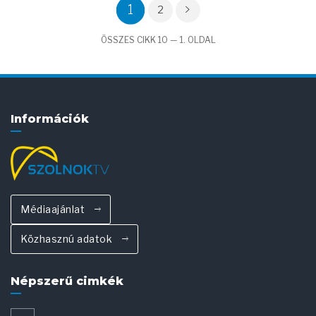
1
2
ÖSSZES CIKK 10 — 1. OLDAL
Információk
Médiaajánlat
Közhasznú adatok
Népszerű cimkék