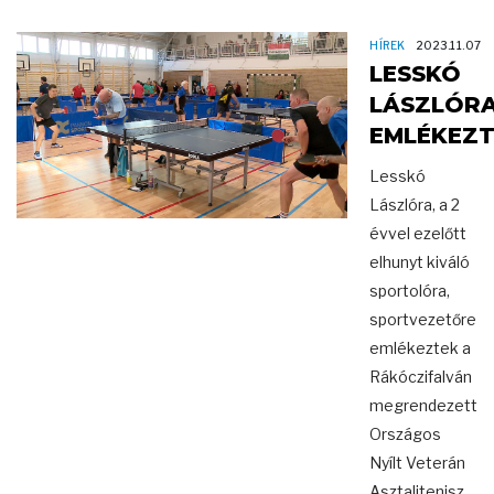
HÍREK
2023.11.07
LESSKÓ
LÁSZLÓR
EMLÉKEZ
Lesskó
Lászlóra, a 2
évvel ezelőtt
elhunyt kiváló
sportolóra,
sportvezetőre
emlékeztek a
Rákóczifalván
megrendezett
Országos
Nyílt Veterán
Asztalitenisz