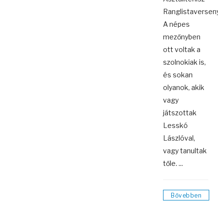
Ranglistaversen
A népes
mezőnyben
ott voltak a
szolnokiak is,
és sokan
olyanok, akik
vagy
játszottak
Lesskó
Lászlóval,
vagy tanultak
tőle. ...
Bővebben