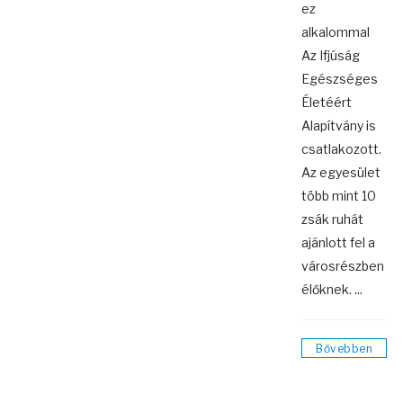
ez
alkalommal
Az Ifjúság
Egészséges
Életéért
Alapítvány is
csatlakozott.
Az egyesület
több mint 10
zsák ruhát
ajánlott fel a
városrészben
élőknek. ...
Bővebben