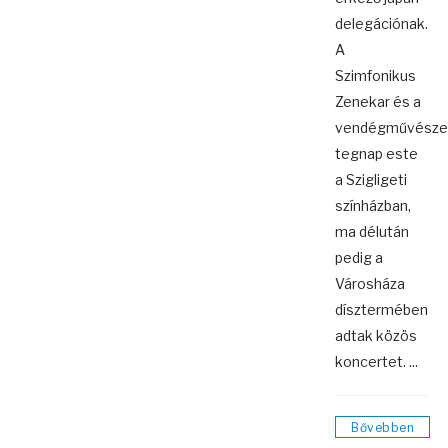
delegációnak.
A
Szimfonikus
Zenekar és a
vendégművésze
tegnap este
a Szigligeti
színházban,
ma délután
pedig a
Városháza
dísztermében
adtak közös
koncertet. ...
Bővebben