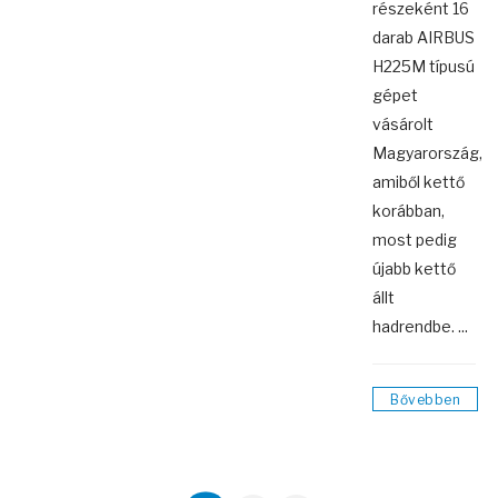
részeként 16
darab AIRBUS
H225M típusú
gépet
vásárolt
Magyarország,
amiből kettő
korábban,
most pedig
újabb kettő
állt
hadrendbe. ...
Bővebben