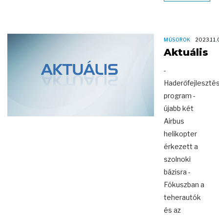
MŰSOROK
2023.11.
Aktuális
-
Haderőfejlesztés
program -
újabb két
Airbus
helikopter
érkezett a
szolnoki
bázisra -
Fókuszban a
teherautók
és az