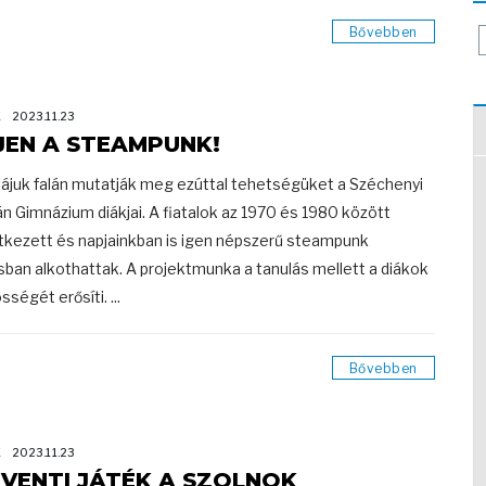
Bővebben
K
2023.11.23
JEN A STEAMPUNK!
lájuk falán mutatják meg ezúttal tehetségüket a Széchenyi
án Gimnázium diákjai. A fiatalok az 1970 és 1980 között
tkezett és napjainkban is igen népszerű steampunk
usban alkothattak. A projektmunka a tanulás mellett a diákok
ségét erősíti. ...
Bővebben
K
2023.11.23
VENTI JÁTÉK A SZOLNOK