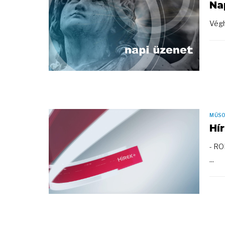
Na
Végh
MŰS
Hí
- R
...