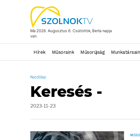
AND ( start_date >= "2023-11-23 00:00:00" AND start_date <= "
Ma 2026. Augusztus 6. Csütörtök, Berta napja
van.
Hírek
Műsoraink
Műsorújság
Munkatársai
Kezdőlap
Keresés -
2023-11-23
MŰS