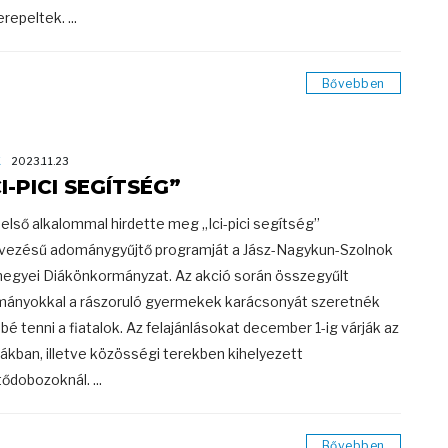
repeltek. ...
Bővebben
K
2023.11.23
CI-PICI SEGÍTSÉG”
 első alkalommal hirdette meg „Ici-pici segítség”
vezésű adománygyűjtő programját a Jász-Nagykun-Szolnok
egyei Diákönkormányzat. Az akció során összegyűlt
ányokkal a rászoruló gyermekek karácsonyát szeretnék
bé tenni a fiatalok. Az felajánlásokat december 1-ig várják az
lákban, illetve közösségi terekben kihelyezett
tődobozoknál. ...
Bővebben