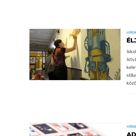
HÍRE
ÉL
Isko
Istv
kele
stíl
közös
HÍRE
AD