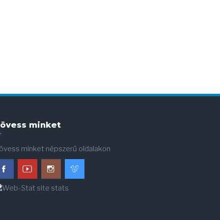
övess minket
övess minket népszerű oldalakon