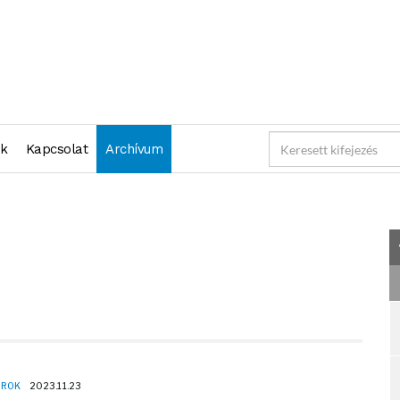
2023-11-23 23:59:59" )
nk
Kapcsolat
Archívum
OROK
2023.11.23