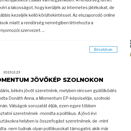
 kéri a lakosságot, hogy kerüljék az internetes játékokat, de
lábbis kezeljék kellő körültekintéssel. Az elszaporodó online
ások miatt a rendőrség nemrégiben létrehozta a
rnyomozói szervezet. ...
Bővebben
K
2023.11.23
MENTUM JÖVŐKÉP SZOLNOKON
idáris, békés jövőt szeretnénk, melyben nincsen gyűlölködés
dta Donáth Anna, a Momentum EP-képviselője, szolnoki
mán. Válságok sorozatát éljük, ezen egyre többen
oztatni szeretnének -mondta a politikus. A jövő évi
sztásokra helyben is összefogást szeretnének, de -mint
ta- nem tudnak olyan politikusokat támogatni, akik már