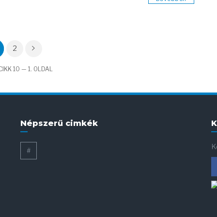
2
IKK 10 — 1. OLDAL
Népszerű cimkék
K
K
#