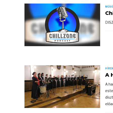
MŰS
Ch
DIS
HÍRE
A 
A ha
este
dísz
előa