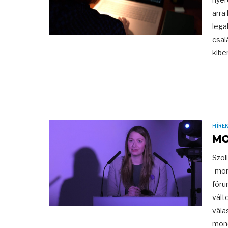
arra
lega
csal
kibe
HÍRE
MO
Szol
-mon
fóru
vált
vála
mond