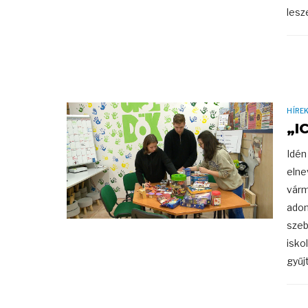
lesze
HÍRE
„I
Idén
elne
várm
adom
szeb
isko
gyűj