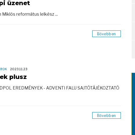
pi üzenet
 Miklós református lelkész ...
Bővebben
OROK
2023.11.23
rek plusz
ODPOL EREDMÉNYEK - ADVENTI FALU SAJTÓTÁJÉKOZTATÓ
Bővebben