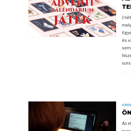
TE
1 hé
mely
figy
és v
sem 
hisz
sorso
HÍRE
ÖN
Az e
nyer