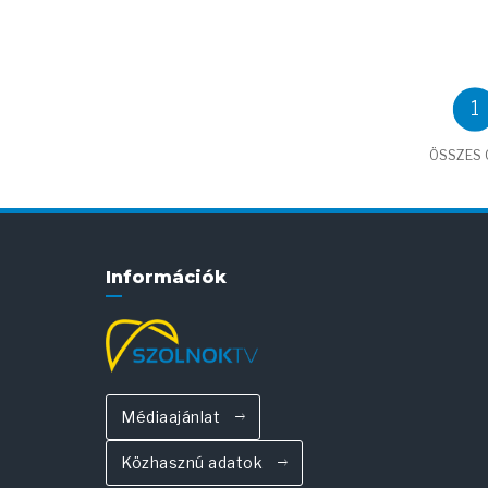
1
ÖSSZES C
Információk
Médiaajánlat
Közhasznú adatok