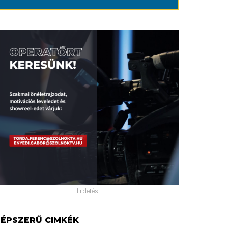
Hirdetés
ÉPSZERŰ CIMKÉK