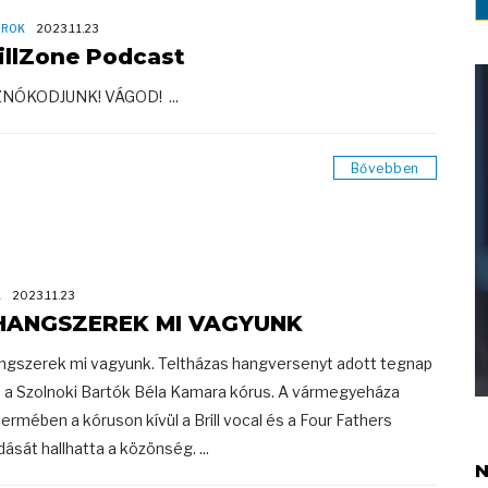
OROK
2023.11.23
illZone Podcast
ZNÓKODJUNK! VÁGOD! ...
Bővebben
K
2023.11.23
HANGSZEREK MI VAGYUNK
ngszerek mi vagyunk. Teltházas hangversenyt adott tegnap
 a Szolnoki Bartók Béla Kamara kórus. A vármegyeháza
termében a kóruson kívül a Brill vocal és a Four Fathers
dását hallhatta a közönség. ...
N