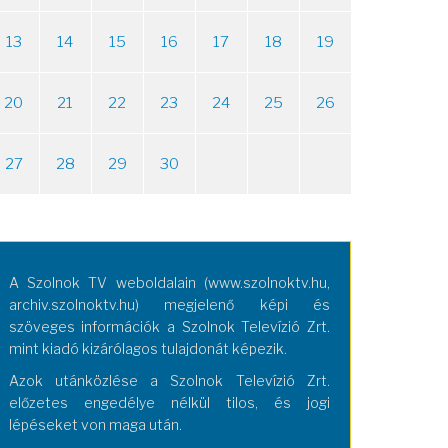
13
14
15
16
17
18
19
20
21
22
23
24
25
26
27
28
29
30
A Szolnok TV weboldalain (www.szolnoktv.hu,
archiv.szolnoktv.hu) megjelenő képi és
szöveges információk a Szolnok Televízió Zrt.
mint kiadó kizárólagos tulajdonát képezik.
Azok utánközlése a Szolnok Televízió Zrt.
előzetes engedélye nélkül tilos, és jogi
lépéseket von maga után.