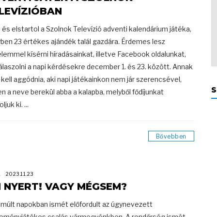
LEVÍZIÓBAN
t és elstartol a Szolnok Televízió adventi kalendárium játéka,
ben 23 értékes ajándék talál gazdára. Érdemes lesz
elemmel kísérni híradásainkat, illetve Facebook oldalunkat,
álaszolni a napi kérdésekre december 1. és 23. között. Annak
kell aggódnia, aki napi játékainkon nem jár szerencsével,
S
en a neve berekül abba a kalapba, melyből fődíjunkat
ljuk ki. ...
Bővebben
K
2023.11.23
 NYERT! VAGY MÉGSEM?
lmúlt napokban ismét előfordult az úgynevezett
eményjátékos csalás vármegyénkben. A rendőrség ismét