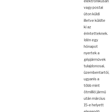
elektronikusan
vagy postai
úton küldi
illetve küldte
ki az
érintetteknek.
Idén egy
hónapot
nyertek a
gépjárművek
tulajdonosai,
üzembentartói,
ugyanis a
több mint
ötmillió jármű
után március
15-e helyett
elegendő