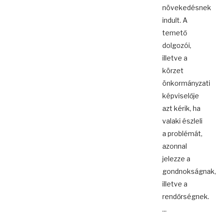
növekedésnek
indult. A
temető
dolgozói,
illetve a
körzet
önkormányzati
képviselője
azt kérik, ha
valaki észleli
a problémát,
azonnal
jelezze a
gondnokságnak,
illetve a
rendőrségnek.
...