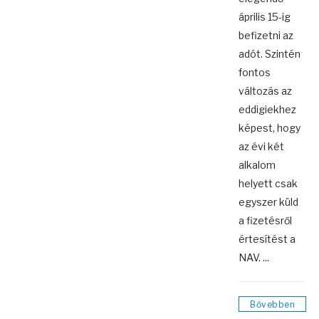
április 15-ig
befizetni az
adót. Szintén
fontos
változás az
eddigiekhez
képest, hogy
az évi két
alkalom
helyett csak
egyszer küld
a fizetésről
értesítést a
NAV. ...
Bővebben