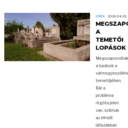
HÍREK
2024.04.05
MEGSZAP
A
TEMETŐI
LOPÁSOK
Megszaporodta
a lopások a
vármegyeszékhe
temetőjében.
Bár a
probléma
régóta jelen
van, számuk
az elmúlt
időszakban