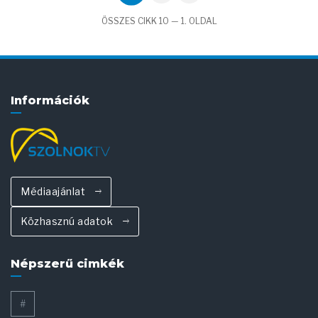
ÖSSZES CIKK 10 — 1. OLDAL
Információk
Médiaajánlat
Közhasznú adatok
Népszerű cimkék
#