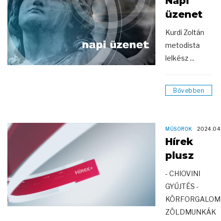
Napi
üzenet
Kurdi Zoltán
metodista
lelkész ...
Bővebben
MŰSOROK
2024.04
Hírek
plusz
- CHIOVINI
GYŰJTÉS -
KÖRFORGALOM
ZÖLDMUNKÁK