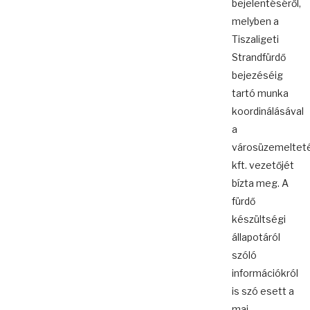
bejelentéséről,
melyben a
Tiszaligeti
Strandfürdő
bejezéséig
tartó munka
koordinálásával
a
városüzemelteté
kft. vezetőjét
bízta meg. A
fürdő
készültségi
állapotáról
szóló
információkról
is szó esett a
mai