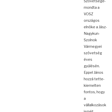
Szövetsége-
mondta a
VOSZ
országos
elnöke a Jász-
Nagykun-
Szolnok
Vármegyei
szövetség
éves
gyűlésén.
Eppel János
hozzá tette-
kiemelten
fontos, hogy
a
vállalkozások
ismét