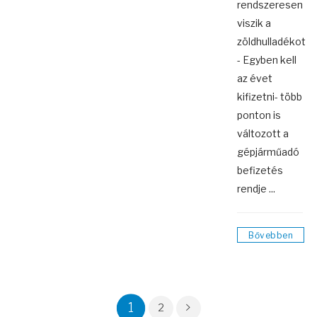
rendszeresen
viszik a
zöldhulladékot
- Egyben kell
az évet
kifizetni- több
ponton is
változott a
gépjárműadó
befizetés
rendje ...
Bővebben
1
2