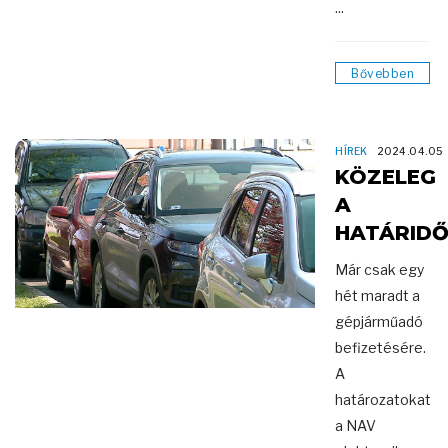
...
Bővebben
HÍREK
2024.04.05
KÖZELEG
A
HATÁRID
Már csak egy
hét maradt a
gépjárműadó
befizetésére.
A
határozatokat
a NAV