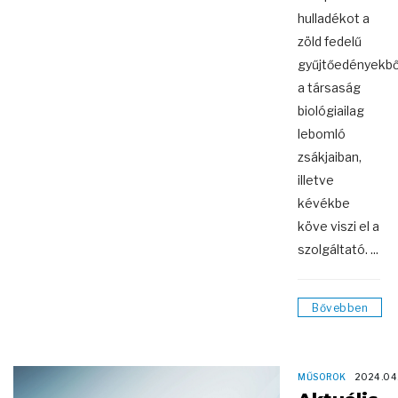
hulladékot a
zöld fedelű
gyűjtőedényekbő
a társaság
biológiailag
lebomló
zsákjaiban,
illetve
kévékbe
köve viszi el a
szolgáltató. ...
Bővebben
MŰSOROK
2024.04