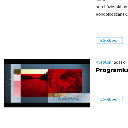
beruházásokban
gondolkozzanak.
...
Bővebben
MŰSOROK
2024.04
Programk
...
Bővebben