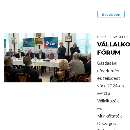
Bővebben
HÍREK
2024.04.05
VÁLLALKO
FÓRUM
Gazdasági
növekedést
és fejlődést
vár a 2024-es
évtől a
Vállalkozók
és
Munkáltatók
Országos