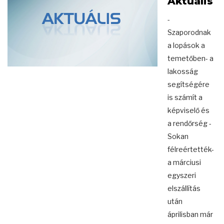
Aktuális
-
Szaporodnak
a lopások a
temetőben- a
lakosság
segítségére
is számít a
képviselő és
a rendőrség -
Sokan
félreértették-
a márciusi
egyszeri
elszállítás
után
áprilisban már