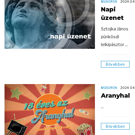
MŰSOROK
2024.04
Napi
üzenet
Sztojka János
pünkösdi
lelkipásztor ...
Bővebben
MŰSOROK
2024.04
Aranyhal
...
Bővebben