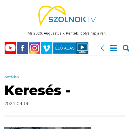
AND ( start_date >= "2024-04-06 00:00:00" AND start_date <=
"2024-04-06 23:59:59" )
Ma 2026. Augusztus 7. Péntek, Ibolya napja van.
Kezdőlap
Keresés -
2024-04-06