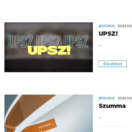
MŰSOROK
2024.04
UPSZ!
...
Bővebben
MŰSOROK
2024.04
Szumma
...