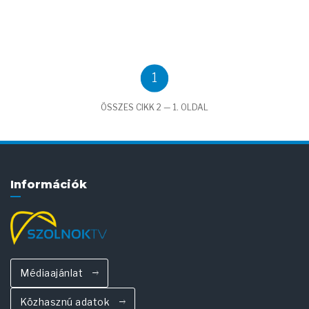
1
ÖSSZES CIKK 2 — 1. OLDAL
Információk
Médiaajánlat
Közhasznú adatok