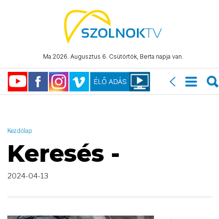
AND ( start_date >= "2024-04-13 00:00:00" AND start_date <=
"2024-04-13 23:59:59" )
Ma 2026. Augusztus 6. Csütörtök, Berta napja van.
Kezdőlap
Keresés -
2024-04-13