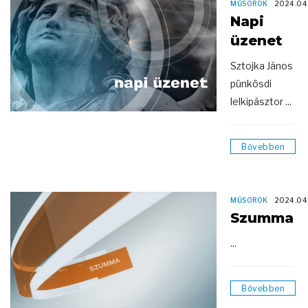
MŰSOROK
2024.04
Napi
üzenet
Sztojka János
pünkösdi
lelkipásztor ...
Bővebben
MŰSOROK
2024.04
Szumma
...
Bővebben