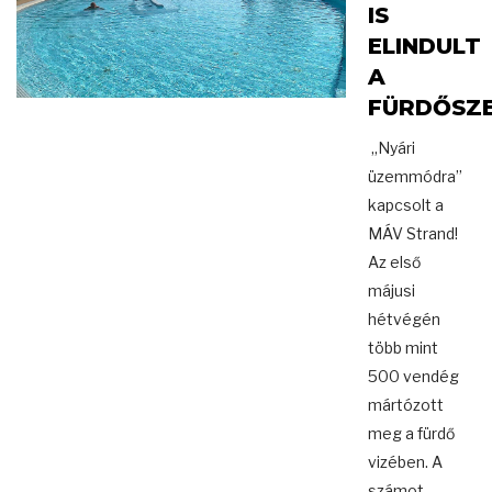
IS
ELINDULT
A
FÜRDŐSZ
„Nyári
üzemmódra”
kapcsolt a
MÁV Strand!
Az első
májusi
hétvégén
több mint
500 vendég
mártózott
meg a fürdő
vizében. A
számot