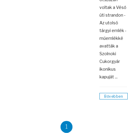
voltak a Véső
úti strandon -
Az utolsó
tárgyi emlék -
műemlékké
avatták a
Szolnoki
Cukorgyár
ikonikus
kapuját ...
Bővebben
1