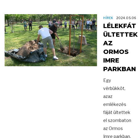
HÍREK
2024.05.06
LÉLEKFÁT
ÜLTETTEK
AZ
ORMOS
IMRE
PARKBAN
Egy
vérbükköt,
azaz
emlékezés
fáját ültettek
el szombaton
az Ormos
Imre parkban.