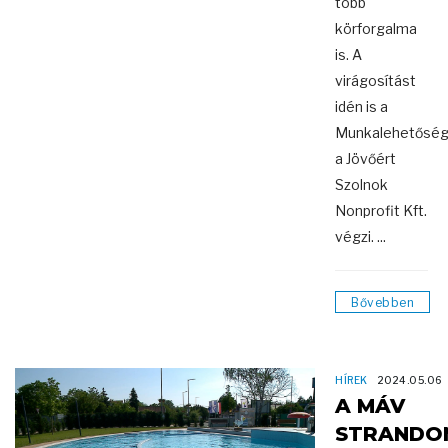
több
körforgalma
is. A
virágosítást
idén is a
Munkalehetősé
a Jövőért
Szolnok
Nonprofit Kft.
végzi. ...
Bővebben
HÍREK
2024.05.06
A MÁV
STRANDO