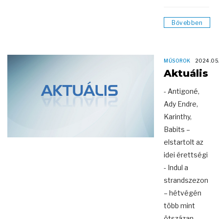
Bővebben
MŰSOROK
2024.05
Aktuális
- Antigoné,
Ady Endre,
Karinthy,
Babits –
elstartolt az
idei érettségi
- Indul a
strandszezon
– hétvégén
több mint
ötszázan