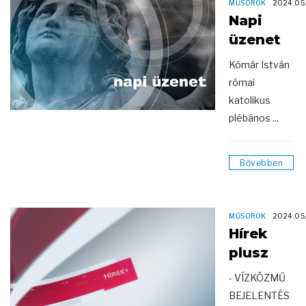
MŰSOROK
2024.05
Napi
üzenet
Kómár István
római
katolikus
plébános ...
Bővebben
MŰSOROK
2024.05
Hírek
plusz
- VÍZKÖZMŰ
BEJELENTÉS