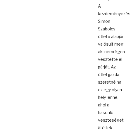
A
kezdeményezés
Simon
Szabolcs
ötlete alapján
valósult meg
aki nemrégen
vesztette el
párját. Az
ötletgazda
szeretné ha
ez egy olyan
hely lenne,
ahol a
hasonló
veszteséget
átéltek