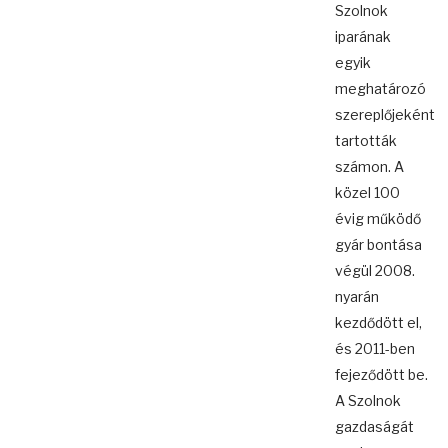
Szolnok
iparának
egyik
meghatározó
szereplőjeként
tartották
számon. A
közel 100
évig működő
gyár bontása
végül 2008.
nyarán
kezdődött el,
és 2011-ben
fejeződött be.
A Szolnok
gazdaságát