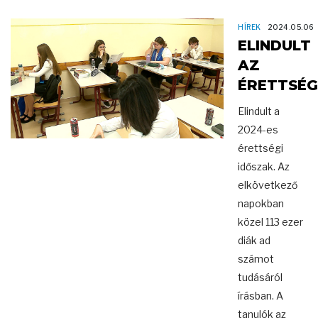
HÍREK
2024.05.06
ELINDULT
AZ
ÉRETTSÉG
Elindult a
2024-es
érettségi
időszak. Az
elkövetkező
napokban
közel 113 ezer
diák ad
számot
tudásáról
írásban. A
tanulók az