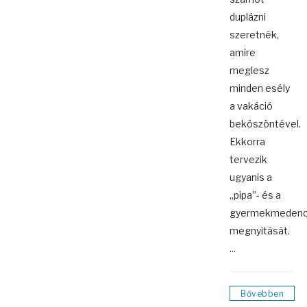
duplázni
szeretnék,
amire
meglesz
minden esély
a vakáció
beköszöntével.
Ekkorra
tervezik
ugyanis a
„pipa”- és a
gyermekmeden
megnyitását.
...
Bővebben