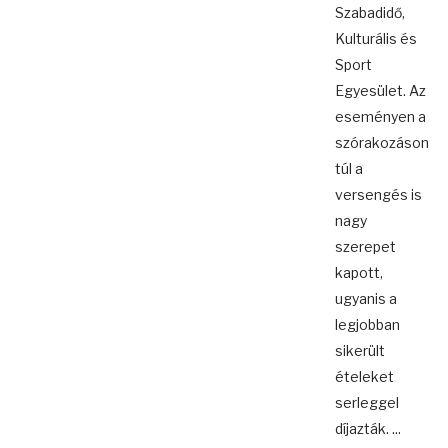
Szabadidő,
Kulturális és
Sport
Egyesület. Az
eseményen a
szórakozáson
túl a
versengés is
nagy
szerepet
kapott,
ugyanis a
legjobban
sikerült
ételeket
serleggel
díjazták. ...