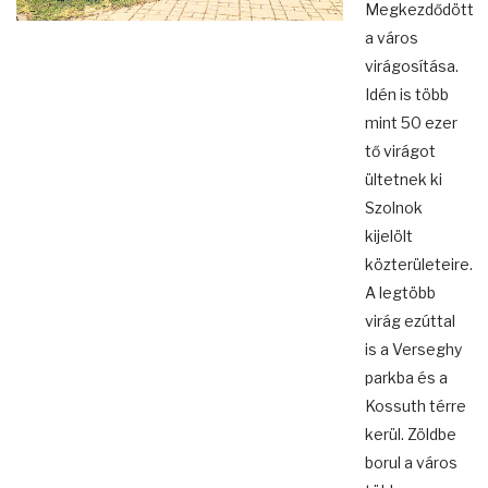
Megkezdődött
a város
virágosítása.
Idén is több
mint 50 ezer
tő virágot
ültetnek ki
Szolnok
kijelölt
közterületeire.
A legtöbb
virág ezúttal
is a Verseghy
parkba és a
Kossuth térre
kerül. Zöldbe
borul a város