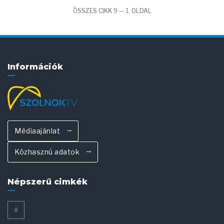
ÖSSZES CIKK 9 — 1. OLDAL
Információk
Médiaajánlat
Közhasznú adatok
Népszerű cimkék
#