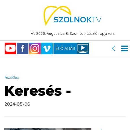
AND ( start_date >= "2024-05-06 00:00:00" AND start_date <=
"2024-05-06 23:59:59" )
Ma 2026. Augusztus 8. Szombat, László napja van.
Kezdőlap
Keresés -
2024-05-06