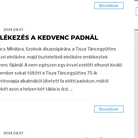
Bővebben
K
2024.08.07
LÉKEZÉS A KEDVENC PADNÁL
cs Mihályra, Szolnok díszpolgárára, a Tisza Táncegyüttes
ori elnökére, majd tiszteletbeli elnökére emlékeztek
enc fájánál. A nem egészen egy évvel ezelőtt elhunyt kiváló
ember sokat töltött a Tisza Táncegyüttes 75-ik
etésnapja alkalmából ültetett fa előtti padokon, mától
ét azon a helyen két tábla is őrzi. ...
Bővebben
K
2024.08.07