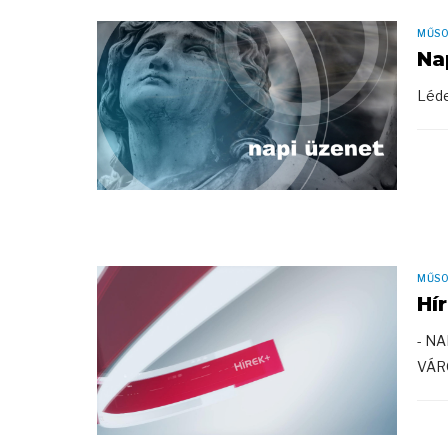
MŰS
Na
Léde
MŰS
Hí
- N
VÁRO