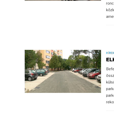
ronc
közl
amen
HÍRE
EL
Befe
össz
küls
park
park
rekon