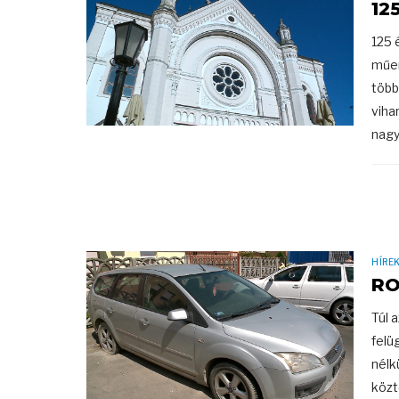
12
125 
műem
több
viha
nagy
HÍRE
RO
Túl 
felü
nélk
közt