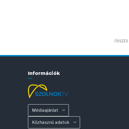
ÖSSZES 
Információk
Médiaajánlat
Közhasznú adatok