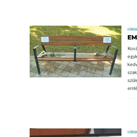
HÍRE
EM
Ková
egyk
kedv
szak
szül
emlék
HÍRE