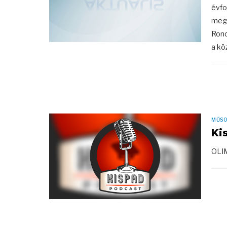
évfo
meg 
Ronc
a köz
MŰS
Ki
OLIM