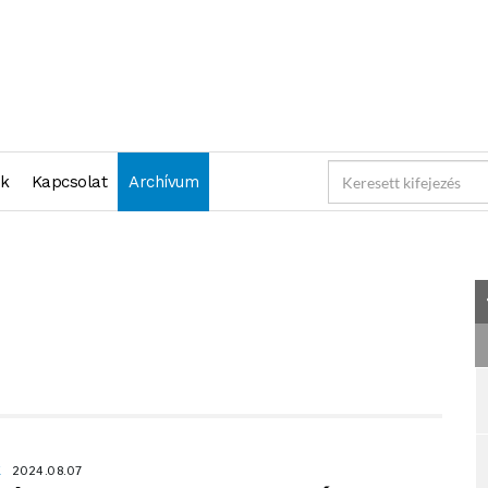
"2024-08-07 23:59:59" )
nk
Kapcsolat
Archívum
K
2024.08.07