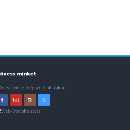
övess minket
övess minket népszerű oldalakon