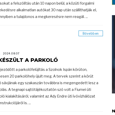
sokat a felszólítás után 10 napon belül, a közúti forgalmi
ekedésre alkalmatlan autókat 30 nap után szállíthatják el,
nyiben a tulajdonos a megkeresésre nem reagál. ...
Bővebben
K
2024.08.07
KÉSZÜLT A PARKOLÓ
jeződött a parkolófelújítás a Szolnok Ispán körúton,
esen 20 parkolóhely újult meg. A tervek szerint a körút
ő sávjának egy szakaszán továbbra is megengedett lesz a
olás. A tegnapi sajtótájékoztatón szó volt a Fiumei úti
oló kialakításáról, valamint az Ady Endre úti ívóvízhálózat
strukciójáról is. ...
N