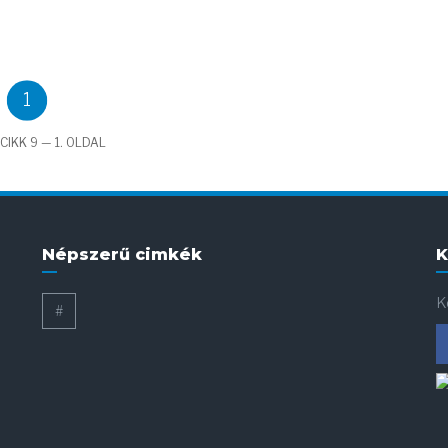
1
CIKK 9 — 1. OLDAL
Népszerű cimkék
K
K
#