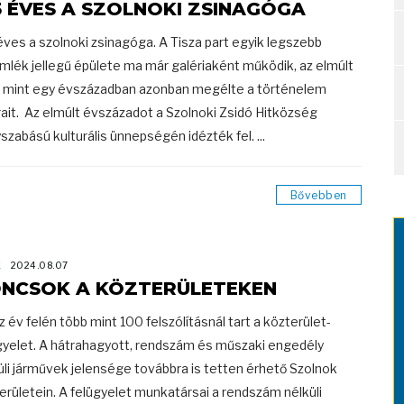
5 ÉVES A SZOLNOKI ZSINAGÓGA
éves a szolnoki zsinagóga. A Tisza part egyik legszebb
lék jellegű épülete ma már galériaként működik, az elmúlt
 mint egy évszázadban azonban megélte a történelem
rait. Az elmúlt évszázadot a Szolnoki Zsidó Hitközség
szabású kulturális ünnepségén idézték fel. ...
Bővebben
K
2024.08.07
NCSOK A KÖZTERÜLETEKEN
az év felén több mint 100 felszólításnál tart a közterület-
gyelet. A hátrahagyott, rendszám és műszaki engedély
üli járművek jelensége továbbra is tetten érhető Szolnok
erületein. A felügyelet munkatársai a rendszám nélküli