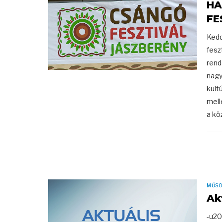
HA
FE
Kedd
fesz
rend
nagy
kult
mell
a kö
MŰS
Ak
-u20