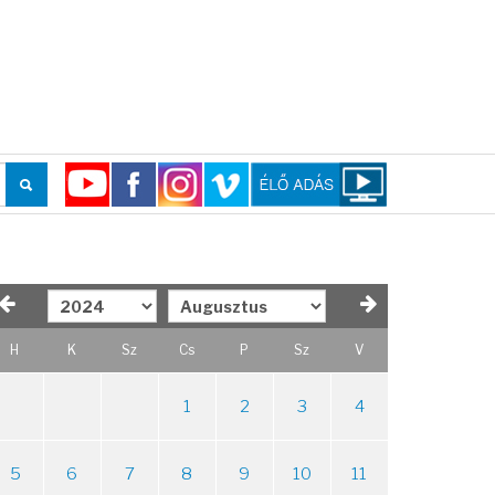
H
K
Sz
Cs
P
Sz
V
1
2
3
4
5
6
7
8
9
10
11