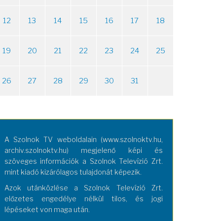
12
13
14
15
16
17
18
19
20
21
22
23
24
25
26
27
28
29
30
31
A Szolnok TV weboldalain (www.szolnoktv.hu,
archiv.szolnoktv.hu) megjelenő képi és
szöveges információk a Szolnok Televízió Zrt.
mint kiadó kizárólagos tulajdonát képezik.
Azok utánközlése a Szolnok Televízió Zrt.
előzetes engedélye nélkül tilos, és jogi
lépéseket von maga után.