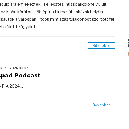
rdulójára emlékeztek - Fejlesztés: húsz parkolóhely újult
az Ispán körúton – 68 épül a Fiumei úti faházak helyén -
sautók a városban – több mint száz tulajdonost szólított fel
terület-felügyelet ...
Bővebben
OROK
2024.08.07
spad Podcast
PIA 2024 ...
Bővebben