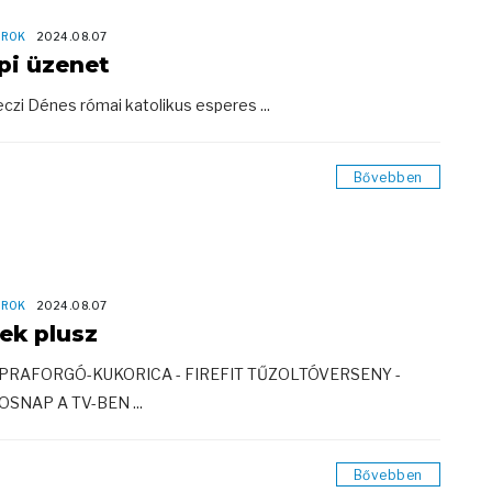
OROK
2024.08.07
pi üzenet
czi Dénes római katolikus esperes ...
Bővebben
OROK
2024.08.07
rek plusz
APRAFORGÓ-KUKORICA - FIREFIT TŰZOLTÓVERSENY -
SNAP A TV-BEN ...
Bővebben