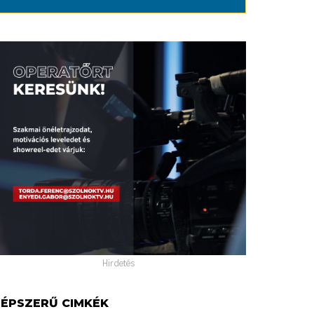
Hirdetés
ÉPSZERŰ CIMKÉK