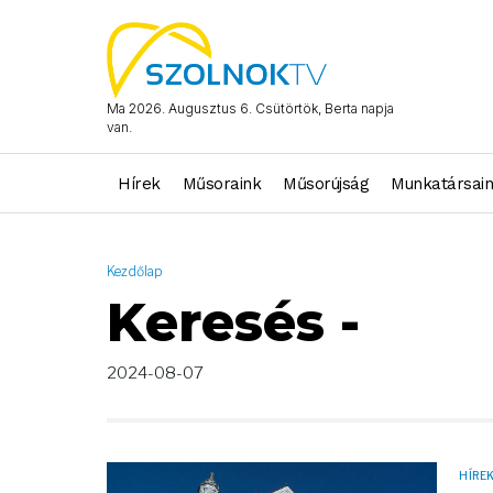
AND ( start_date >= "2024-08-07 00:00:00" AND start_date <= 
Ma 2026. Augusztus 6. Csütörtök, Berta napja
van.
Hírek
Műsoraink
Műsorújság
Munkatársai
Kezdőlap
Keresés -
2024-08-07
HÍRE