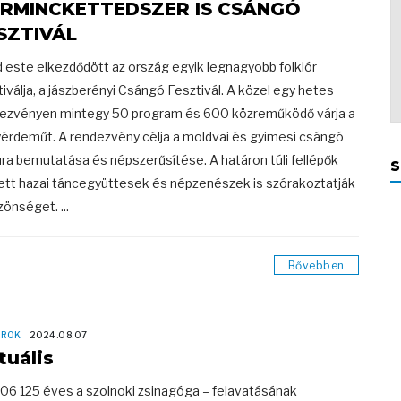
RMINCKETTEDSZER IS CSÁNGÓ
SZTIVÁL
 este elkezdődött az ország egyik legnagyobb folklór
tiválja, a jászberényi Csángó Fesztivál. A közel egy hetes
ezvényen mintegy 50 program és 600 közreműködő várja a
érdeműt. A rendezvény célja a moldvai és gyimesi csángó
úra bemutatása és népszerűsítése. A határon túli fellépők
S
ett hazai táncegyüttesek és népzenészek is szórakoztatják
zönséget. ...
Bővebben
OROK
2024.08.07
tuális
06 125 éves a szolnoki zsinagóga – felavatásának