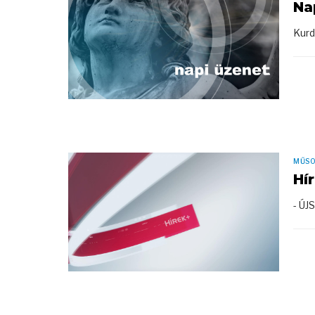
Na
Kurd
MŰS
Hí
- ÚJ