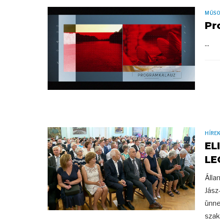
MŰS
Pr
...
HÍRE
EL
LE
Álla
Jász
ünne
szak