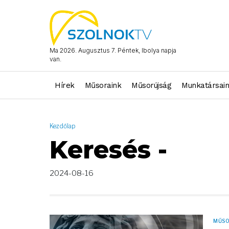
AND ( start_date >= "2024-08-16 00:00:00" AND start_date <= 
Ma 2026. Augusztus 7. Péntek, Ibolya napja
van.
Hírek
Műsoraink
Műsorújság
Munkatársai
Kezdőlap
Keresés -
2024-08-16
MŰS