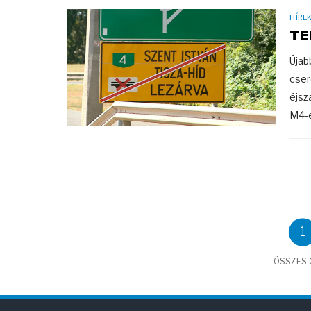
HÍRE
TE
Újab
cser
éjsz
M4-e
1
ÖSSZES C