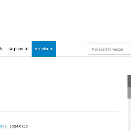
"2024-08-16 23:59:59" )
nk
Kapcsolat
Archívum
OROK
2024.08.16