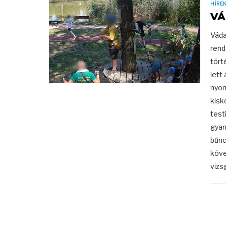
HÍRE
VÁ
Váda
rend
tört
lett
nyom
kisk
test
gyan
bűnc
köve
vizsgá