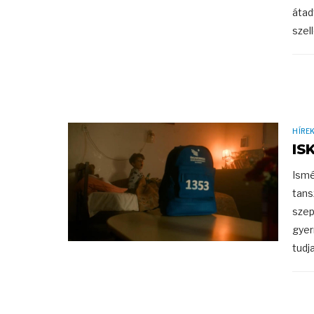
átad
szel
HÍRE
IS
Ismé
tans
szep
gyer
tudj