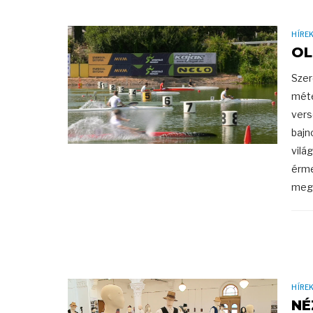
HÍRE
OL
Szer
méte
vers
bajn
vilá
érme
megr
HÍRE
NÉ