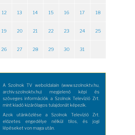
12
13
14
15
16
17
18
19
20
21
22
23
24
25
26
27
28
29
30
31
A Szolnok TV weboldalain (www.szolnoktv.hu,
archiv.szolnoktv.hu) megjelenő képi és
szöveges információk a Szolnok Televízió Zrt.
mint kiadó kizárólagos tulajdonát képezik.
Azok utánközlése a Szolnok Televízió Zrt.
előzetes engedélye nélkül tilos, és jogi
lépéseket von maga után.