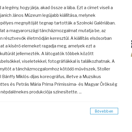
 a legény, hogy járja, akad össze a lába. Ezt a címet viseli a
anich János Múzeum legújabb kiállítása, melynek
pélyes megnyitóját tegnap tartották a Szolnoki Galériában.
rlat a magyarországi táncházmozgalmat mutatja be, az
n résztvevők életmódján keresztül. A kiállítás elsősorban
at a kísérő elemeket ragadja meg, amelyek ezt a
kultúrát jellemezték. A látogatók többek között
sbelsőkkel, viseletekkel, fotográfiákkal is találkozhatnak. A
yitót a táncházmozgalomhoz kötődő művészek, Stoller
l Bánffy Miklós-díjas koreográfus, illetve a Muzsikus
ttes és Petrás Mária Prima Primissima- és Magyar Örökség
s népdalénekes produkciója színesítette. ...
Bővebben