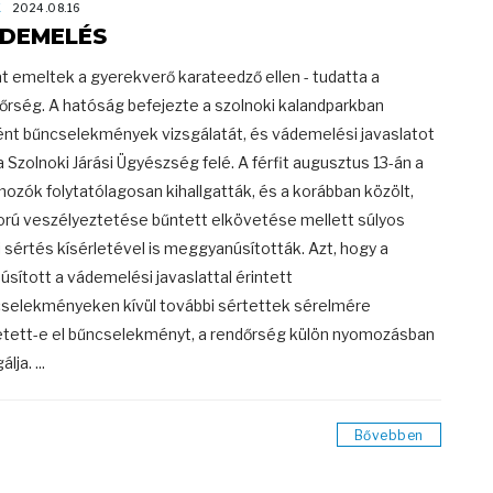
K
2024.08.16
DEMELÉS
t emeltek a gyerekverő karateedző ellen - tudatta a
őrség. A hatóság befejezte a szolnoki kalandparkban
ént bűncselekmények vizsgálatát, és vádemelési javaslatot
 a Szolnoki Járási Ügyészség felé. A férfit augusztus 13-án a
ozók folytatólagosan kihallgatták, és a korábban közölt,
orú veszélyeztetése bűntett elkövetése mellett súlyos
i sértés kísérletével is meggyanúsították. Azt, hogy a
úsított a vádemelési javaslattal érintett
selekményeken kívül további sértettek sérelmére
tett-e el bűncselekményt, a rendőrség külön nyomozásban
lja. ...
Bővebben