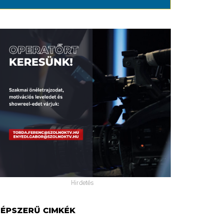
Hirdetés
ÉPSZERŰ CIMKÉK