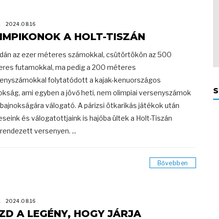
K
2024.08.16
IMPIKONOK A HOLT-TISZÁN
dán az ezer méteres számokkal, csütörtökön az 500
res futamokkal, ma pedig a 200 méteres
enyszámokkal folytatódott a kajak-kenuországos
S
okság, ami egyben a jövő heti, nem olimpiai versenyszámok
gbajnokságára válogató. A párizsi ötkarikás játékok után
seink és válogatottjaink is hajóba ültek a Holt-Tiszán
endezett versenyen. ...
Bővebben
K
2024.08.16
ZD A LEGÉNY, HOGY JÁRJA