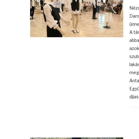
Nézd
Damj
ünne
A tá
abba
azok
szub
laká
megn
Anta
Együ
díja