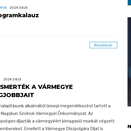
OROK
2024.08.16
ogramkalauz
Bővebben
K
2024.08.16
ISMERTÉK A VÁRMEGYE
GJOBBJAIT
malapításunk alkalmából ünnepi megemlékezést tartott a
-Nagykun-Szolnok Vármegyei Önkormányzat. Az
pségen díjazták a vármegyéért kimagasló munkát végzett
N
embereket. Emellett a Vármegye Díszpolgára Díjat is