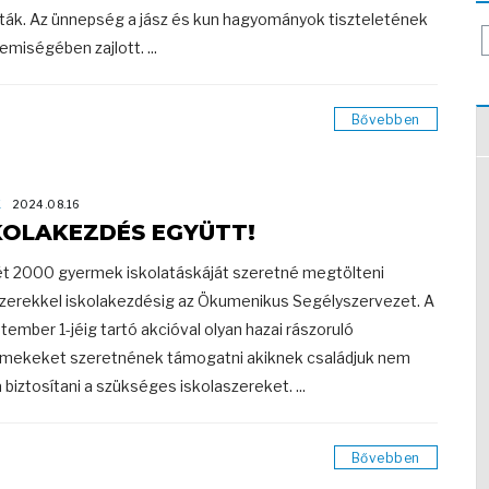
ták. Az ünnepség a jász és kun hagyományok tiszteletének
lemiségében zajlott. ...
Bővebben
K
2024.08.16
KOLAKEZDÉS EGYÜTT!
t 2000 gyermek iskolatáskáját szeretné megtölteni
zerekkel iskolakezdésig az Ökumenikus Segélyszervezet. A
tember 1-jéig tartó akcióval olyan hazai rászoruló
mekeket szeretnének támogatni akiknek családjuk nem
a biztosítani a szükséges iskolaszereket. ...
Bővebben