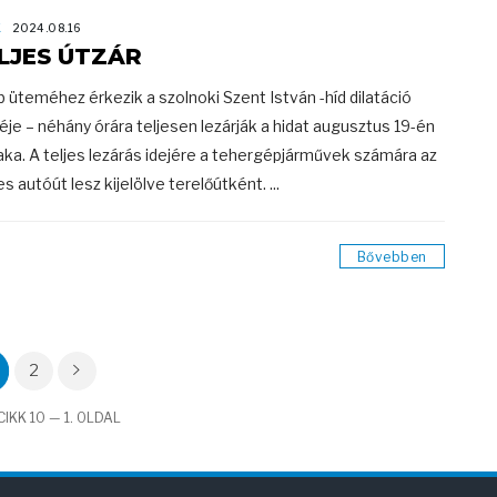
K
2024.08.16
LJES ÚTZÁR
b üteméhez érkezik a szolnoki Szent István -híd dilatáció
éje – néhány órára teljesen lezárják a hidat augusztus 19-én
aka. A teljes lezárás idejére a tehergépjárművek számára az
s autóút lesz kijelölve terelőútként. ...
Bővebben
2
IKK 10 — 1. OLDAL