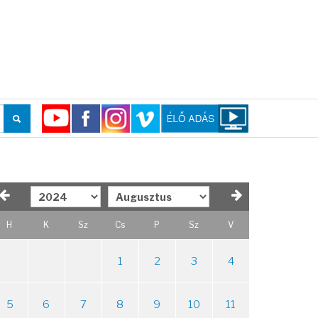
H
K
Sz
Cs
P
Sz
V
1
2
3
4
5
6
7
8
9
10
11