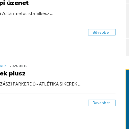
pi üzenet
i Zoltán metodista lelkész ...
Bővebben
OROK
2024.08.16
rek plusz
SZÁSZI PARKERDŐ - ATLÉTIKA SIKEREK ...
Bővebben