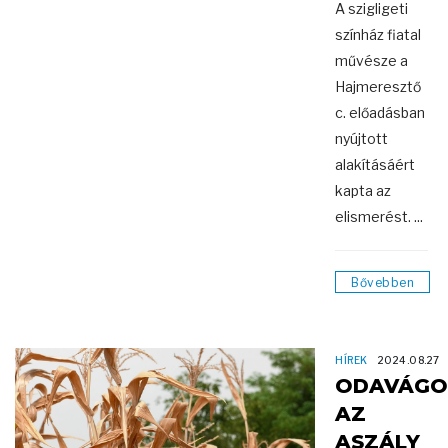
A szigligeti
színház fiatal
művésze a
Hajmeresztő
c. előadásban
nyújtott
alakításáért
kapta az
elismerést. ...
Bővebben
HÍREK
2024.08.27
ODAVÁGO
AZ
ASZÁLY