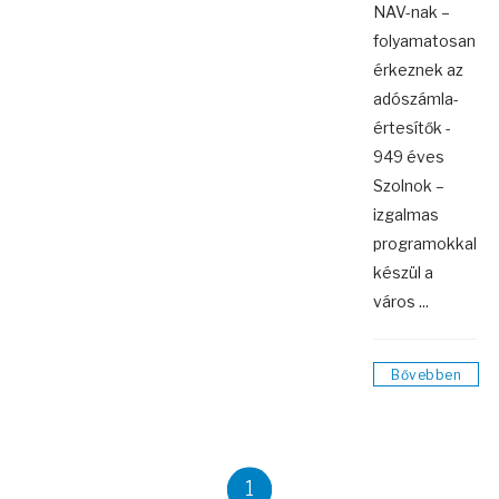
NAV-nak –
folyamatosan
érkeznek az
adószámla-
értesítők -
949 éves
Szolnok –
izgalmas
programokkal
készül a
város ...
Bővebben
1