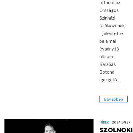
otthont az
Országos
Színházi
találkozónak
– jelentette
be a mai
évadnyitó
ülésen
Barabás
Botond
igazgató. ...
Bővebben
HÍREK
2024.08.27
SZOLNOKI