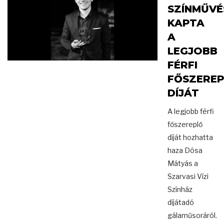
SZÍNMŰVÉ
KAPTA
A
LEGJOBB
FÉRFI
FŐSZERE
DÍJÁT
A legjobb férfi
főszereplő
díját hozhatta
haza Dósa
Mátyás a
Szarvasi Vízi
Színház
díjátadó
gálaműsoráról.