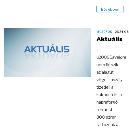
Bővebben
MŰSOROK
2024.08
Aktuális
-
u2006Egyelőre
nem látszik
az alagút
vége – aszály
tizedeli a
kukorica és a
napraforgó
termést -
800 ezren
tartoznak a