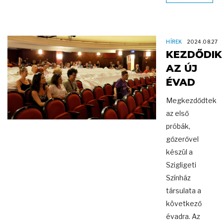
HÍREK
2024.08.27
KEZDŐDIK
AZ ÚJ
ÉVAD
Megkezdődtek
az első
próbák,
gőzerővel
készül a
Szigligeti
Színház
társulata a
következő
évadra. Az