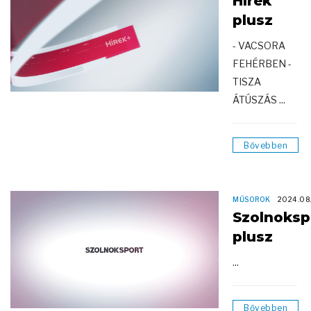
Hírek
plusz
- VACSORA
FEHÉRBEN -
TISZA
ÁTÚSZÁS ...
Bővebben
MŰSOROK
2024.08
Szolnoksp
plusz
...
Bővebben