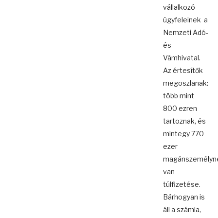
vállalkozó
ügyfeleinek a
Nemzeti Adó-
és
Vámhivatal.
Az értesítők
megoszlanak:
több mint
800 ezren
tartoznak, és
mintegy 770
ezer
magánszemélyn
van
túlfizetése.
Bárhogyan is
áll a számla,