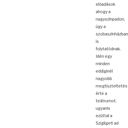
előadások
ahogy a
nagyszínpadon,
úgy a
szobaszínházban
is
folytatódnak.
Idén egy
minden
eddiginél
nagyobb
megtiszteltetés
érte a
teátrumot,
ugyanis
ezúttal a
Szigligeti ad