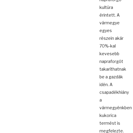
kultúra
érintett. A
vármegye
egyes
részein akár
70%-kal
kevesebb
napraforgót
takaríthatnak
be a gazdák
idén. A
csapadékhiány
a
vármegyénkben
kukorica
termést is
megfelezte.