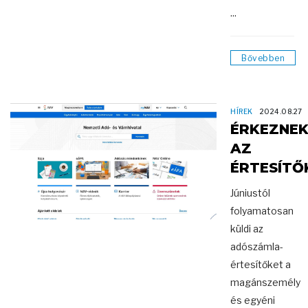
...
Bővebben
HÍREK
2024.08.27
ÉRKEZNE
AZ
ÉRTESÍTŐ
Júniustól
folyamatosan
küldi az
adószámla-
értesítőket a
magánszemély
és egyéni