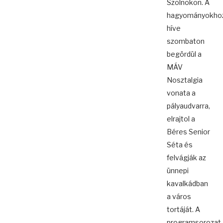
Szolnokon. A
hagyományokho
híve
szombaton
begördül a
MÁV
Nosztalgia
vonata a
pályaudvarra,
elrajtol a
Béres Senior
Séta és
felvágják az
ünnepi
kavalkádban
a város
tortáját. A
programsorozat