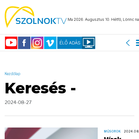
AND ( start_date >= "2024-08-27 00:00:00" AND start_date <=
"2024-08-27 23:59:59" )
Ma 2026. Augusztus 10. Hétfő, Lörinc na
Kezdőlap
Keresés -
2024-08-27
MŰSOROK
2024.08