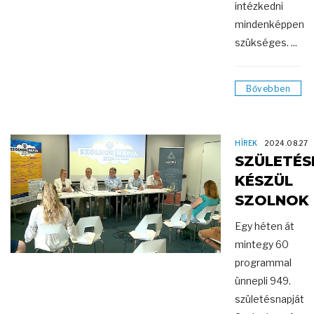
intézkedni
mindenképpen
szükséges. ...
Bővebben
HÍREK
2024.08.27
SZÜLETÉ
KÉSZÜL
SZOLNOK
Egy héten át
mintegy 60
programmal
ünnepli 949.
születésnapját