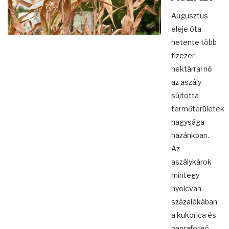
Augusztus
eleje óta
hetente több
tízezer
hektárral nő
az aszály
sújtotta
termőterületek
nagysága
hazánkban.
Az
aszálykárok
mintegy
nyolcvan
százalékában
a kukorica és
napraforgó