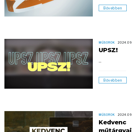
Bővebben
MŰSOROK
2024.09
UPSZ!
...
Bővebben
MŰSOROK
2024.09
Kedvenc
műtárgya