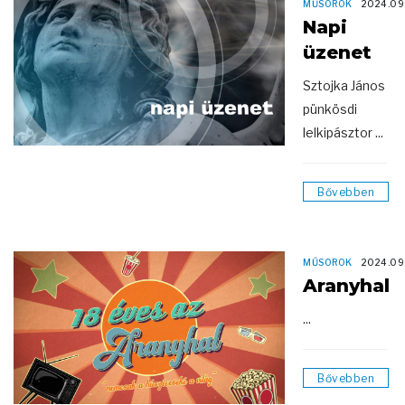
MŰSOROK
2024.09
Napi
üzenet
Sztojka János
pünkösdi
lelkipásztor ...
Bővebben
MŰSOROK
2024.09
Aranyhal
...
Bővebben