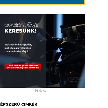
Hirdetés
ÉPSZERŰ CIMKÉK