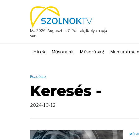
AND ( start_date >= "2024-10-12 00:00:00" AND start_date <= "
Ma 2026. Augusztus 7. Péntek, Ibolya napja
van.
Hírek
Műsoraink
Műsorújság
Munkatársai
Kezdőlap
Keresés -
2024-10-12
MŰS