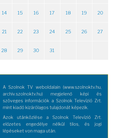
14
15
16
17
18
19
20
21
22
23
24
25
26
27
28
29
30
31
A Szolnok TV weboldalain (www.szolnoktv.hu,
archiv.szolnoktv.hu) megjelenő képi és
szöveges információk a Szolnok Televízió Zrt.
mint kiadó kizárólagos tulajdonát képezik.
Azok utánközlése a Szolnok Televízió Zrt.
előzetes engedélye nélkül tilos, és jogi
lépéseket von maga után.