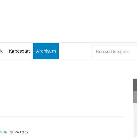
2024-10-12 23:59:59" )
nk
Kapcsolat
Archívum
OROK
2024.10.12