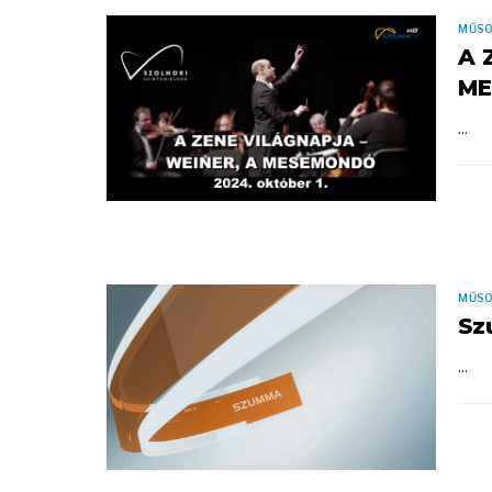
MŰS
A 
M
...
MŰS
Sz
...