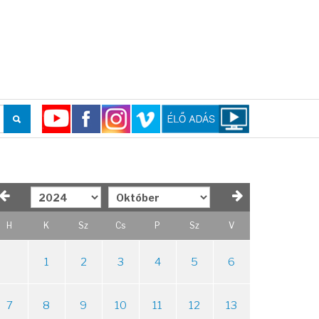
H
K
Sz
Cs
P
Sz
V
1
2
3
4
5
6
7
8
9
10
11
12
13