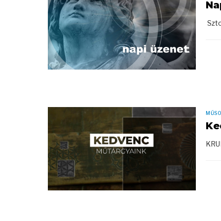
Na
Szto
MŰS
Ke
KRU