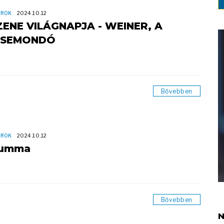
OROK
2024.10.12
ZENE VILÁGNAPJA - WEINER, A
ESEMONDÓ
Bővebben
OROK
2024.10.12
umma
Bővebben
N