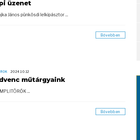
pi üzenet
jka János pünkösdi lelkipásztor ...
Bővebben
OROK
2024.10.12
dvenc műtárgyaink
MPLITÖRŐK ...
Bővebben