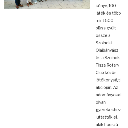
könyv, 100
játék és több
mint 500
plüss gyűlt
össze a
Szolnoki
Olajbányász
és a Szolnok-
Tisza Rotary
Club közös
jótékonysági
akcióján. Az
adományokat
olyan
gyerekekhez
juttatták el,
akik hosszú