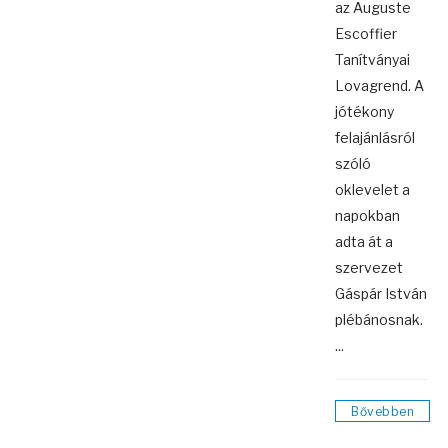
az Auguste
Escoffier
Tanítványai
Lovagrend. A
jótékony
felajánlásról
szóló
oklevelet a
napokban
adta át a
szervezet
Gáspár István
plébánosnak.
...
Bővebben