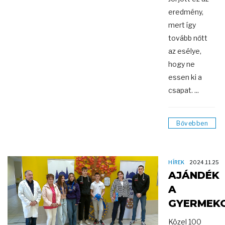
eredmény,
mert így
tovább nőtt
az esélye,
hogy ne
essen ki a
csapat. ...
Bővebben
HÍREK
2024.11.25
AJÁNDÉK
A
GYERMEK
Közel 100