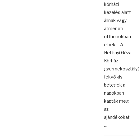
kórházi
kezelés alatt
állnak vagy
átmeneti
otthonokban
élnek. A
Hetényi Géza
Kórház
gyermekosztály
fekvő kis
betegek a
napokban
kapták meg
az
ajándékokat.
...