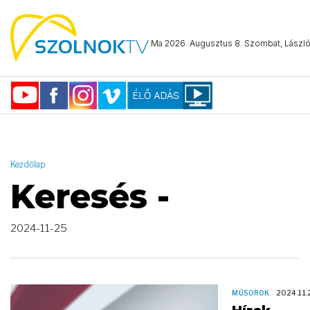
AND ( start_date >= "2024-11-25 00:00:00" AND start_date <=
"2024-11-25 23:59:59" )
Ma 2026. Augusztus 8. Szombat, László 
Kezdőlap
Keresés -
2024-11-25
MŰSOROK
2024.11.