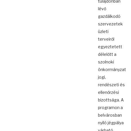
tulajdonban
lévő
gazdálkodó
szervezetek
üzleti
terveiről
egyeztetett
délelőtt a
szolnoki
önkormányzat
jogi,
rendészeti és
ellenőrzési
bizottsága. A
programon a
belvárosban
nyíló jégpálya
várható