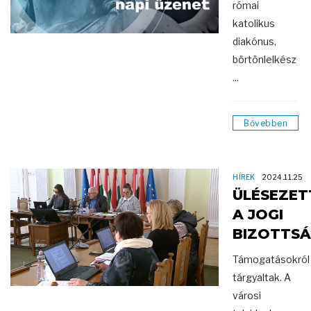
római
katolikus
diakónus,
börtönlelkész
...
Bővebben
HÍREK
2024.11.25
ÜLÉSEZET
A JOGI
BIZOTTS
Támogatásokról
tárgyaltak. A
városi