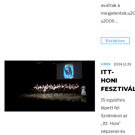
avattak a
megjelentek.u2
u2006 ...
Bővebben
HÍREK
2024.11.25
ITT-
HONI
FESZTIVÁ
15 együttes
lépett fel
Szolnokon az
„Itt- Honi”
népzenei és