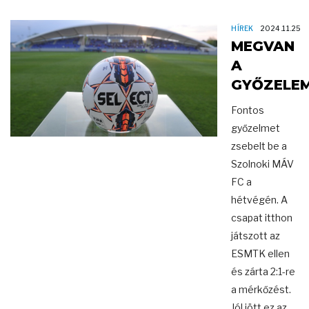
HÍREK
2024.11.25
MEGVAN
A
GYŐZELEM
Fontos
győzelmet
zsebelt be a
Szolnoki MÁV
FC a
hétvégén. A
csapat itthon
játszott az
ESMTK ellen
és zárta 2:1-re
a mérkőzést.
Jól jött ez az