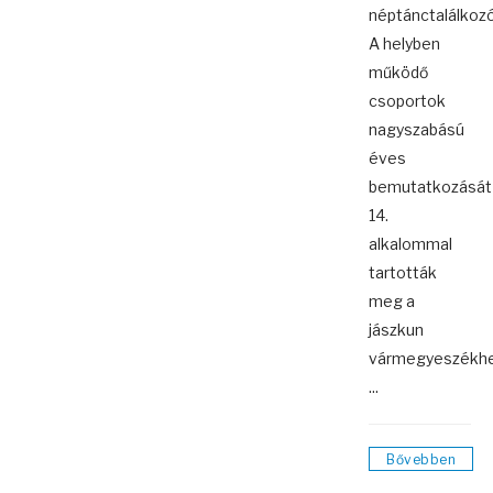
néptánctalálkozó
A helyben
működő
csoportok
nagyszabású
éves
bemutatkozását
14.
alkalommal
tartották
meg a
jászkun
vármegyeszékhe
...
Bővebben