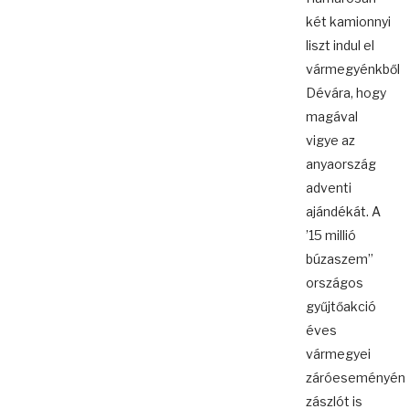
két kamionnyi
liszt indul el
vármegyénkből
Dévára, hogy
magával
vigye az
anyaország
adventi
ajándékát. A
’15 millió
búzaszem”
országos
gyűjtőakció
éves
vármegyei
záróeseményén
zászlót is