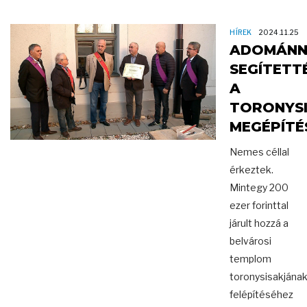
HÍREK
2024.11.25
ADOMÁNN
SEGÍTETT
A
TORONYS
MEGÉPÍTÉ
Nemes céllal
érkeztek.
Mintegy 200
ezer forinttal
járult hozzá a
belvárosi
templom
toronysisakjána
felépítéséhez