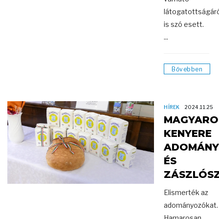
látogatottságáró
is szó esett.
...
Bővebben
HÍREK
2024.11.25
MAGYARO
KENYERE
ADOMÁNY
ÉS
ZÁSZLÓSZ
Elismerték az
adományozókat.
Hamarosan