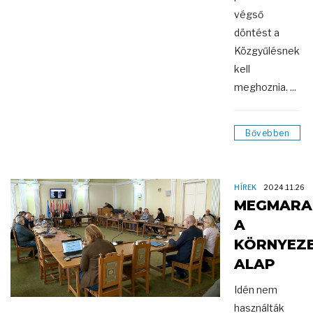
végső
döntést a
Közgyűlésnek
kell
meghoznia. ...
Bővebben
HÍREK
2024.11.26
MEGMARA
A
KÖRNYEZE
ALAP
Idén nem
használták