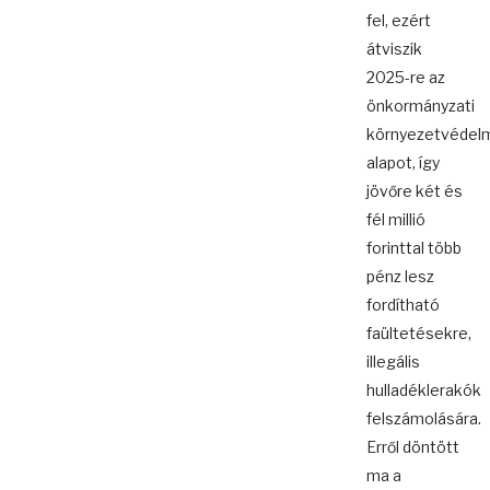
fel, ezért
átviszik
2025-re az
önkormányzati
környezetvédel
alapot, így
jövőre két és
fél millió
forinttal több
pénz lesz
fordítható
faültetésekre,
illegális
hulladéklerakók
felszámolására.
Erről döntött
ma a