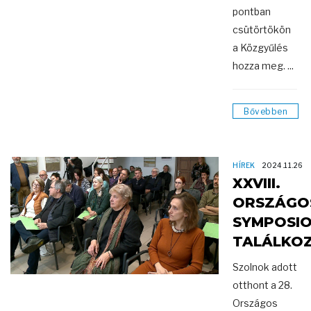
pontban
csütörtökön
a Közgyűlés
hozza meg. ...
Bővebben
HÍREK
2024.11.26
XXVIII.
ORSZÁGO
SYMPOSI
TALÁLKO
Szolnok adott
otthont a 28.
Országos