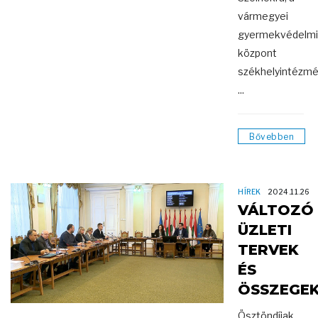
vármegyei
gyermekvédelmi
központ
székhelyintézmé
...
Bővebben
HÍREK
2024.11.26
VÁLTOZÓ
ÜZLETI
TERVEK
ÉS
ÖSSZEGE
Ösztöndíjak,