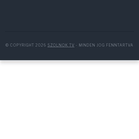
© COPYRIGHT 2026
SZOLNOK TV
- MINDEN JOG FENNTARTVA