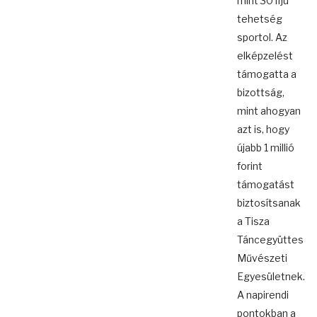
mint 30 ifjú
tehetség
sportol. Az
elképzelést
támogatta a
bizottság,
mint ahogyan
azt is, hogy
újabb 1 millió
forint
támogatást
biztosítsanak
a Tisza
Táncegyüttes
Művészeti
Egyesületnek.
A napirendi
pontokban a