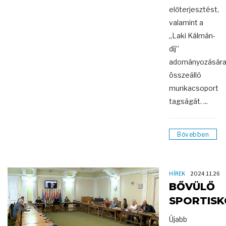
előterjesztést,
valamint a
„Laki Kálmán-
díj”
adományozásár
összeálló
munkacsoport
tagságát. ...
Bővebben
HÍREK
2024.11.26
BŐVÜLŐ
SPORTISK
Újabb