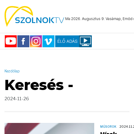
AND ( start_date >= "2024-11-26 00:00:00" AND start_date <=
"2024-11-26 23:59:59" )
Ma 2026. Augusztus 9. Vasárnap, Emőd n
Kezdőlap
Keresés -
2024-11-26
MŰSOROK
2024.11.