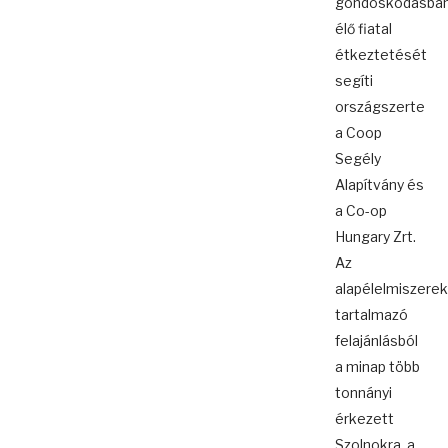
gondoskodásba
élő fiatal
étkeztetését
segíti
országszerte
a Coop
Segély
Alapítvány és
a Co-op
Hungary Zrt.
Az
alapélelmiszere
tartalmazó
felajánlásból
a minap több
tonnányi
érkezett
Szolnokra, a