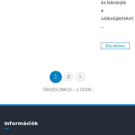
és felmérjék
a
szükségleteket.
...
Bővebben
1
2
ÖSSZES CIKK 10 — 1. OLDAL
Információk