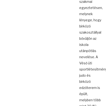
szakmai
egyeztetésen,
melynek
lényege, hogy
birkózó
szakosztállyal
bővüljön az
iskola
utánpótlás
nevelése. A
Véső úti
sportlétesítmén
judo és
birkózó
edzőterem is
épült,
melyben több