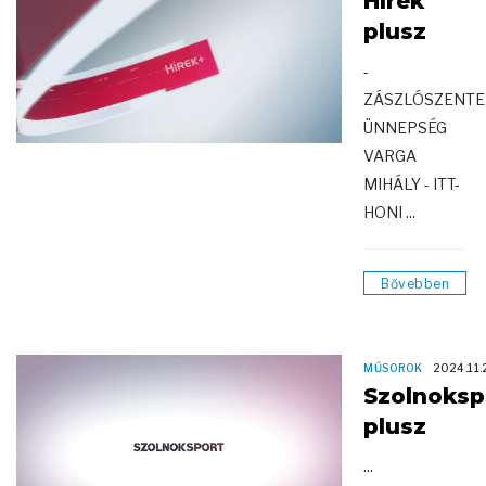
Hírek
plusz
-
ZÁSZLÓSZENT
ÜNNEPSÉG
VARGA
MIHÁLY - ITT-
HONI ...
Bővebben
MŰSOROK
2024.11.
Szolnoksp
plusz
...