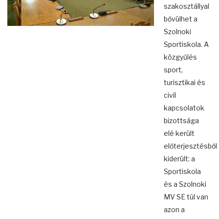
szakosztállyal
bővülhet a
Szolnoki
Sportiskola. A
közgyűlés
sport,
turisztikai és
civil
kapcsolatok
bizottsága
elé került
előterjesztésből
kiderült: a
Sportiskola
és a Szolnoki
MV SE túl van
azon a