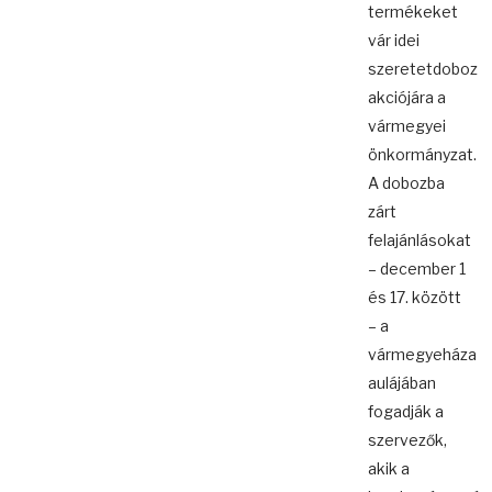
termékeket
vár idei
szeretetdoboz
akciójára a
vármegyei
önkormányzat.
A dobozba
zárt
felajánlásokat
– december 1
és 17. között
– a
vármegyeháza
aulájában
fogadják a
szervezők,
akik a