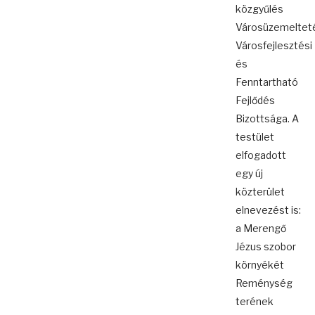
közgyűlés
Városüzemelteté
Városfejlesztési
és
Fenntartható
Fejlődés
Bizottsága. A
testület
elfogadott
egy új
közterület
elnevezést is:
a Merengő
Jézus szobor
környékét
Reménység
terének