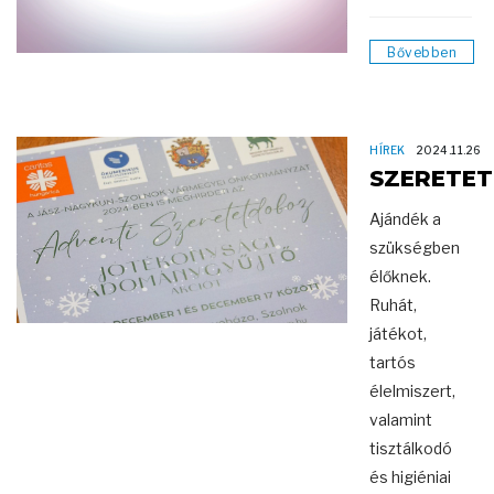
Bővebben
HÍREK
2024.11.26
SZERETE
Ajándék a
szükségben
élőknek.
Ruhát,
játékot,
tartós
élelmiszert,
valamint
tisztálkodó
és higiéniai