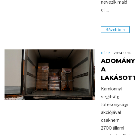
nevezik majd
el. ...
Bővebben
HÍREK
2024.11.26
ADOMÁNY
A
LAKÁSOT
Kamionnyi
segítség.
Jótékonysági
akciójával
csaknem
2700 állami