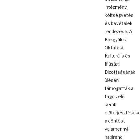
intézményi
költségvetés
és bevételek
rendezése. A
Közgyűlés
Oktatási,
Kulturális és
Ifjúsági
Bizottságának
ülésén
támogatták a
tagok elé
került
előterjesztéseke
a döntést
valamennyi
napirendi