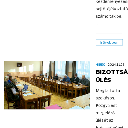
kezdeményezésr
sajtótájékoztat
számoltak be.
...
Bővebben
HÍREK
2024.11.26
BIZOTTSÁ
ÜLÉS
Megtartotta
szokásos,
Közgyűlést
megelőző
ülését az
Egészségügyi,