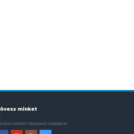
övess minket
övess minket népszerű oldalakon