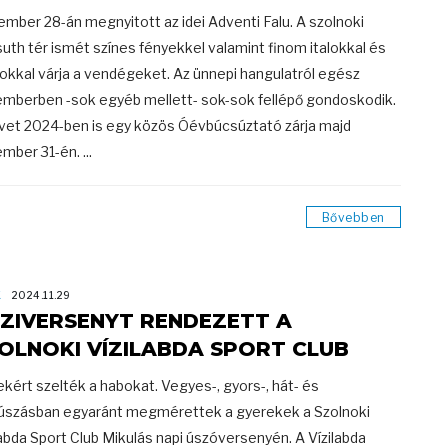
mber 28-án megnyitott az idei Adventi Falu. A szolnoki
uth tér ismét színes fényekkel valamint finom italokkal és
tokkal várja a vendégeket. Az ünnepi hangulatról egész
mberben -sok egyéb mellett- sok-sok fellépő gondoskodik.
vet 2024-ben is egy közös Óévbúcsúztató zárja majd
mber 31-én. ...
Bővebben
K
2024.11.29
ZIVERSENYT RENDEZETT A
OLNOKI VÍZILABDA SPORT CLUB
kért szelték a habokat. Vegyes-, gyors-, hát- és
úszásban egyaránt megmérettek a gyerekek a Szolnoki
labda Sport Club Mikulás napi úszóversenyén. A Vízilabda