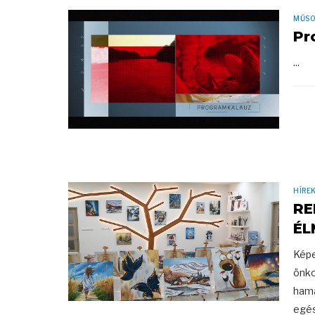
MŰS
Pr
...
HÍRE
RE
ÉL
Képe
önko
hama
egés