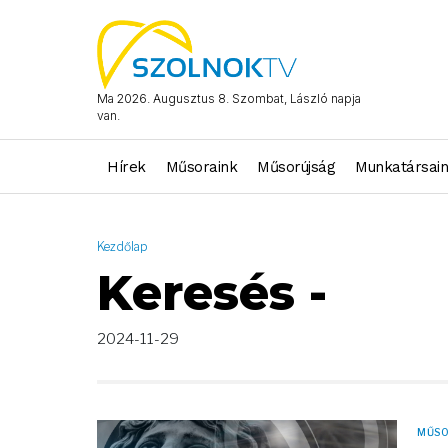
AND ( start_date >= "2024-11-29 00:00:00" AND start_date <= "
Ma 2026. Augusztus 8. Szombat, László napja
van.
Hírek
Műsoraink
Műsorújság
Munkatársai
Kezdőlap
Keresés -
2024-11-29
MŰS