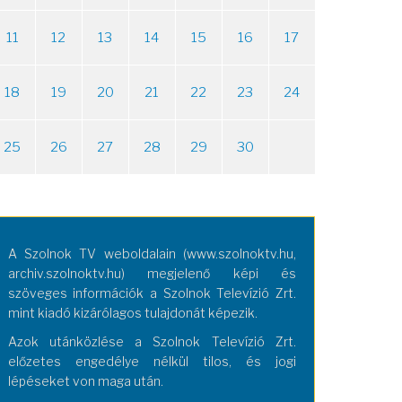
11
12
13
14
15
16
17
18
19
20
21
22
23
24
25
26
27
28
29
30
A Szolnok TV weboldalain (www.szolnoktv.hu,
archiv.szolnoktv.hu) megjelenő képi és
szöveges információk a Szolnok Televízió Zrt.
mint kiadó kizárólagos tulajdonát képezik.
Azok utánközlése a Szolnok Televízió Zrt.
előzetes engedélye nélkül tilos, és jogi
lépéseket von maga után.