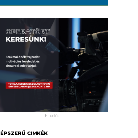
Hirdetés
ÉPSZERŰ CIMKÉK