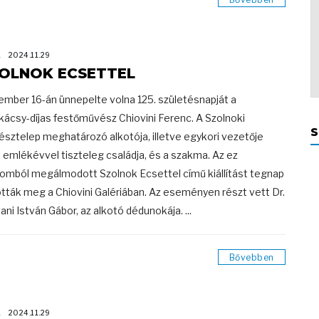
K
2024.11.29
OLNOK ECSETTEL
mber 16-án ünnepelte volna 125. születésnapját a
ácsy-díjas festőművész Chiovini Ferenc. A Szolnoki
S
sztelep meghatározó alkotója, illetve egykori vezetője
t emlékévvel tiszteleg családja, és a szakma. Az ez
lomból megálmodott Szolnok Ecsettel című kiállítást tegnap
ották meg a Chiovini Galériában. Az eseményen részt vett Dr.
ani István Gábor, az alkotó dédunokája. ...
Bővebben
K
2024.11.29