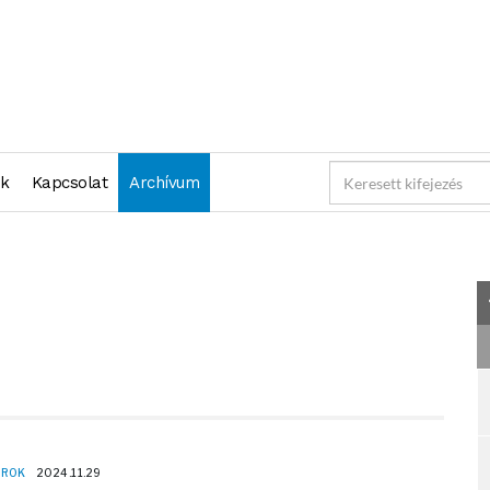
2024-11-29 23:59:59" )
nk
Kapcsolat
Archívum
OROK
2024.11.29