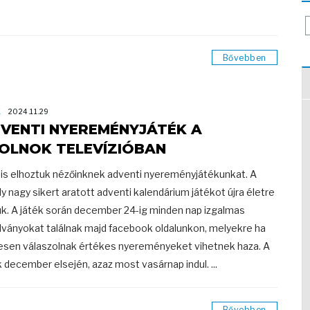
Bővebben
K
2024.11.29
VENTI NYEREMÉNYJÁTÉK A
OLNOK TELEVÍZIÓBAN
 is elhoztuk nézőinknek adventi nyereményjátékunkat. A
ly nagy sikert aratott adventi kalendárium játékot újra életre
uk. A játék során december 24-ig minden nap izgalmas
dványokat találnak majd facebook oldalunkon, melyekre ha
esen válaszolnak értékes nyereményeket vihetnek haza. A
k december elsején, azaz most vasárnap indul. ...
Bővebben