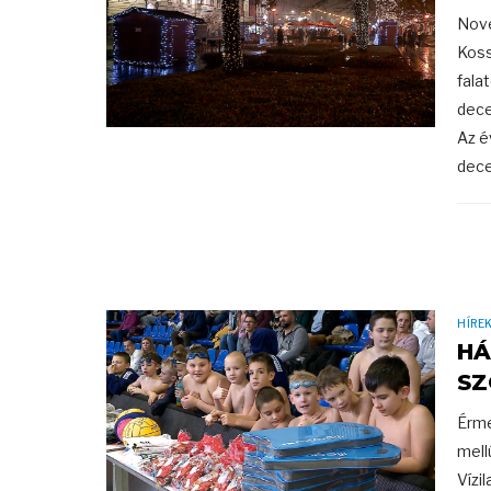
Nove
Koss
fala
dece
Az é
dece
HÍRE
HÁ
SZ
Érme
mell
Vízi