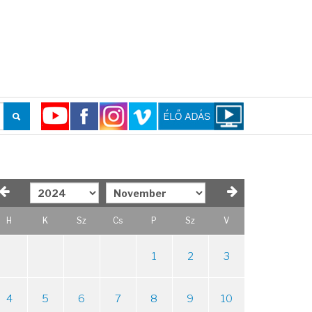
H
K
Sz
Cs
P
Sz
V
1
2
3
4
5
6
7
8
9
10