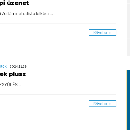
pi üzenet
i Zoltán metodista lelkész ...
Bővebben
OROK
2024.11.29
rek plusz
ZGYŰLÉS ...
Bővebben