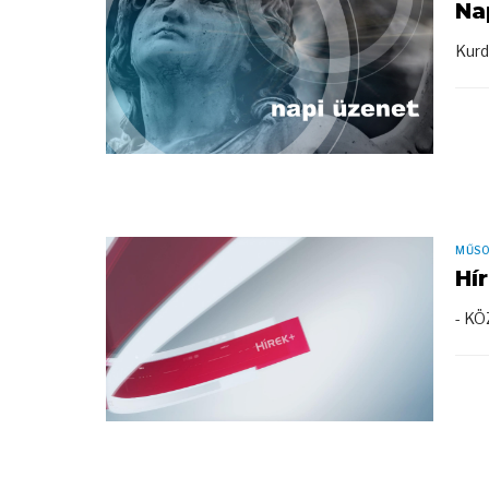
Na
Kurd
MŰS
Hí
- KÖ