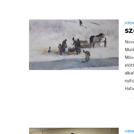
HÍRE
SZ
Nove
Munk
Művé
előt
alka
nyit
Hatv
HÍRE