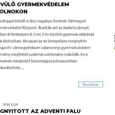
VÜLŐ GYERMEKVÉDELEM
OLNOKON
észleggel bővült a Jász-nagykun-Szolnok Vármegyei
mekvédelmi Központ. Átadták azt az épületszárnyat,
ben 8 férőhelyen 8, 0 és 3 év közötti gyermek ellátását
ák biztosítani. Ahogyan az az ünnepélyes megnyitón
ngzott: vármegyénkben valamennyi gyermekvédelmi
zmény megfelelő szakmai színfonalon működik, és a
mekek mindenütt biztonságos környezetben
lkedhetnek. ...
Bővebben
K
2024.11.29
GNYITOTT AZ ADVENTI FALU