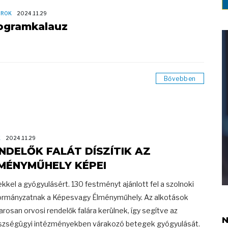
OROK
2024.11.29
ogramkalauz
Bővebben
K
2024.11.29
NDELŐK FALÁT DÍSZÍTIK AZ
MÉNYMŰHELY KÉPEI
kkel a gyógyulásért. 130 festményt ajánlott fel a szolnoki
rmányzatnak a Képesvagy Élményműhely. Az alkotások
rosan orvosi rendelők falára kerülnek, így segítve az
N
zségügyi intézményekben várakozó betegek gyógyulását.