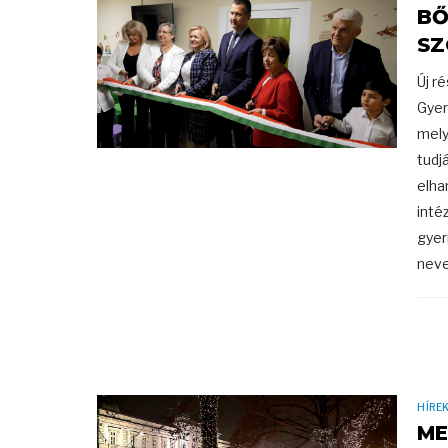
BŐ
SZ
Új r
Gyer
mely
tudj
elha
inté
gyer
neve
HÍRE
ME