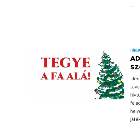
...
HÍRE
AD
SZ
Idén
tava
hívt
fela
hely
játé