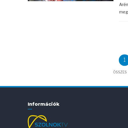
Arén
meg 
1
ÖSSZES C
Információk