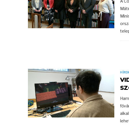
A Co
Máté
Mini
orsz
tele
HÍRE
VI
SZ
Hama
fővá
alka
lehe