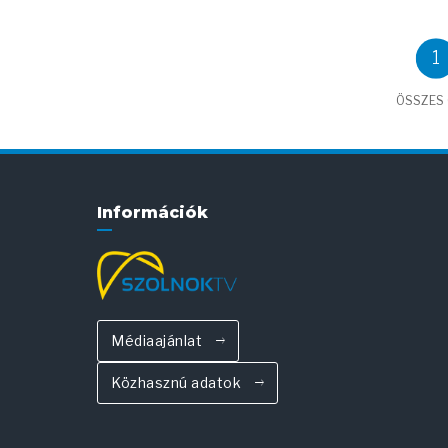
1
ÖSSZES C
Információk
Médiaajánlat
Közhasznú adatok