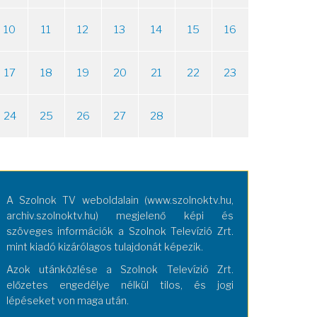
10
11
12
13
14
15
16
17
18
19
20
21
22
23
24
25
26
27
28
A Szolnok TV weboldalain (www.szolnoktv.hu,
archiv.szolnoktv.hu) megjelenő képi és
szöveges információk a Szolnok Televízió Zrt.
mint kiadó kizárólagos tulajdonát képezik.
Azok utánközlése a Szolnok Televízió Zrt.
előzetes engedélye nélkül tilos, és jogi
lépéseket von maga után.