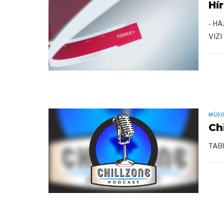
Hí
- H
VIZI
MŰS
Ch
TAB