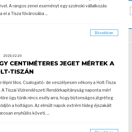
ével. A rangos zenei eseményt egy szolnoki vállalkozás
a el a Tisza fővárosába ...
Bővebben
K
2025.02.20
GY CENTIMÉTERES JEGET MÉRTEK A
LT-TISZÁN
e lépni tilos. Csalogató- de veszélyesen vékony a Holt-Tisza
. A Tiszai Vízirendészeti Rendőrkapitányság naponta mér!
lőre úgy tűnik nincs esély arra, hogy biztonságos jégréteg
ődjön a holtágon. Az elmúlt napok extrém hideg éjszakáit
rosan enyhülés követi. ...