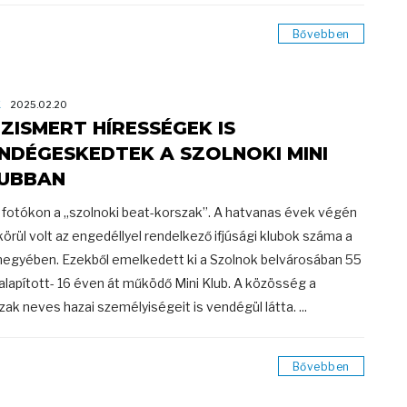
Bővebben
K
2025.02.20
ZISMERT HÍRESSÉGEK IS
NDÉGESKEDTEK A SZOLNOKI MINI
UBBAN
 fotókon a „szolnoki beat-korszak”. A hatvanas évek végén
körül volt az engedéllyel rendelkező ifjúsági klubok száma a
egyében. Ezekből emelkedett ki a Szolnok belvárosában 55
alapított- 16 éven át működő Mini Klub. A közösség a
zak neves hazai személyiségeit is vendégül látta. ...
Bővebben