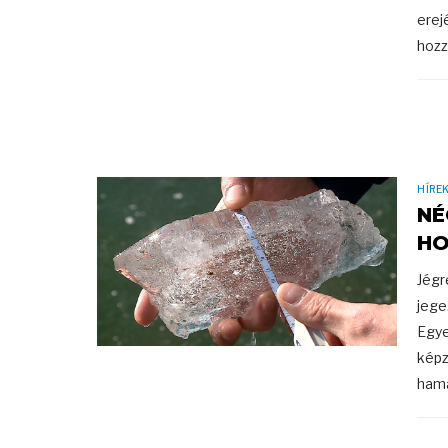
erej
hozz
HÍRE
NÉ
HO
Jégr
jege
Egye
képz
hama