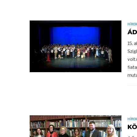
HÍRE
ÁD
15. 
Szig
volt
fiat
muta
HÍRE
KÖ