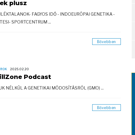
rek plusz
AJLÉKTALANOK- FAGYOS IDŐ - INDOEURÓPAI GENETIKA -
 TESI- SPORTCENTRUM ...
Bővebben
OROK
2025.02.20
illZone Podcast
UK NÉLKÜL A GENETIKAI MÓDOSÍTÁSRÓL (GMO) ...
Bővebben