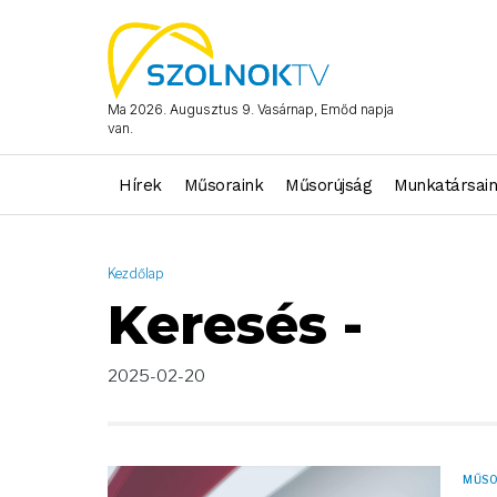
AND ( start_date >= "2025-02-20 00:00:00" AND start_date <= 
Ma 2026. Augusztus 9. Vasárnap, Emőd napja
van.
Hírek
Műsoraink
Műsorújság
Munkatársai
Kezdőlap
Keresés -
2025-02-20
MŰS