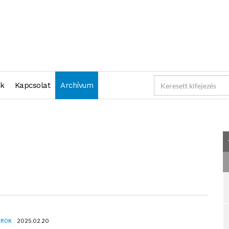
"2025-02-20 23:59:59" )
nk
Kapcsolat
Archívum
OROK
2025.02.20