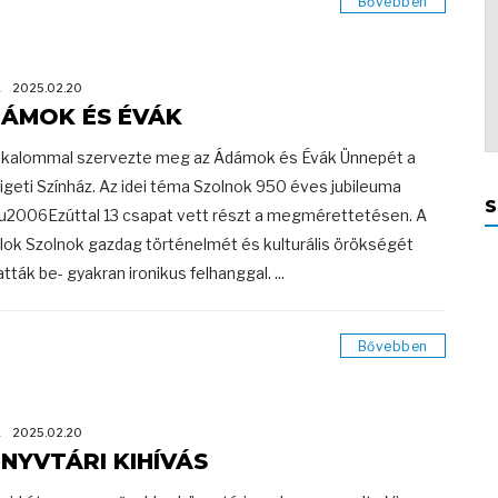
Bővebben
K
2025.02.20
ÁMOK ÉS ÉVÁK
alkalommal szervezte meg az Ádámok és Évák Ünnepét a
ligeti Színház. Az idei téma Szolnok 950 éves jubileuma
S
.u2006Ezúttal 13 csapat vett részt a megmérettetésen. A
alok Szolnok gazdag történelmét és kulturális örökségét
tták be- gyakran ironikus felhanggal. ...
Bővebben
K
2025.02.20
NYVTÁRI KIHÍVÁS