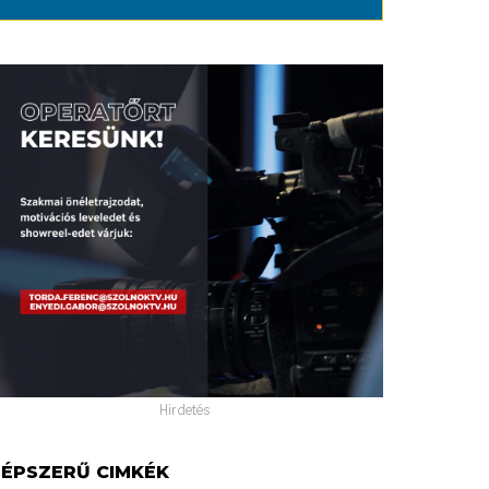
Hirdetés
ÉPSZERŰ CIMKÉK