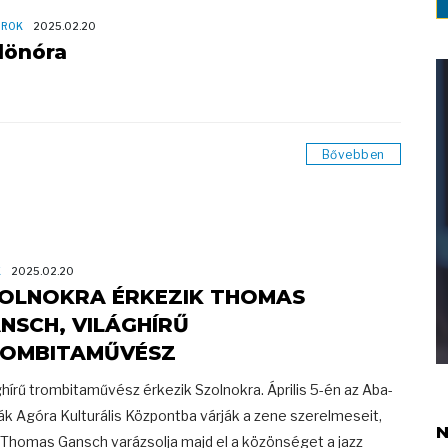
OROK
2025.02.20
lönóra
Bővebben
K
2025.02.20
OLNOKRA ÉRKEZIK THOMAS
NSCH, VILÁGHÍRŰ
OMBITAMŰVÉSZ
ghírű trombitaművész érkezik Szolnokra. Április 5-én az Aba-
k Agóra Kulturális Központba várják a zene szerelmeseit,
N
 Thomas Gansch varázsolja majd el a közönséget a jazz