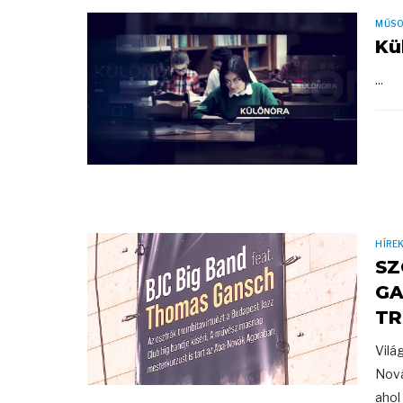
MŰS
Kü
...
HÍRE
SZ
GA
TR
Vilá
Nová
ahol