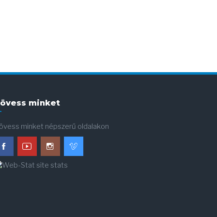
övess minket
övess minket népszerű oldalakon