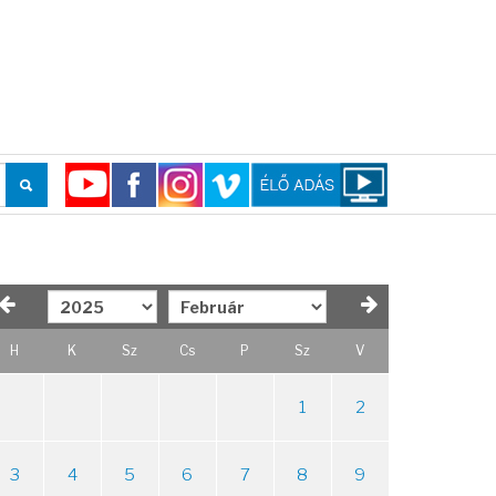
H
K
Sz
Cs
P
Sz
V
1
2
3
4
5
6
7
8
9