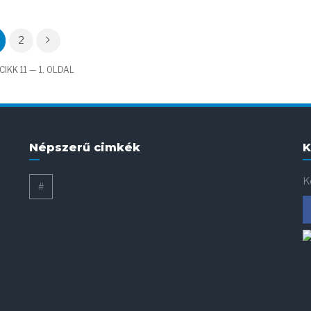
2
IKK 11 — 1. OLDAL
Népszerű cimkék
K
K
#