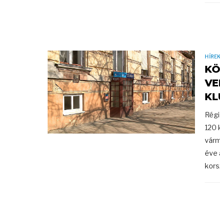
HÍRE
KÖ
VE
KL
Régi
120 
várm
éve 
kors