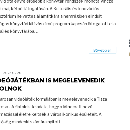
vid óta egyre erősebb a könyvtári rendszer- mondta Vincze
 mai, kétpói látogatásán. A Kulturális és Innovációs
sztérium helyettes államtitkára a nemrégiben elindult
ágos könyvtári kihívás című program kapcsán látogatott el a
pülés könyvtárába. ...
Bővebben
K
2025.02.20
DEÓJÁTÉKBAN IS MEGELEVENEDIK
OLNOK
rosan videójáték formájában is megelevenedik a Tisza
rosa - A fiatalok feladata, hogy a Minecraft nevű
lmazással életre keltsék a város ikonikus épületeit. A
tőség mindenki számára nyitott. ...