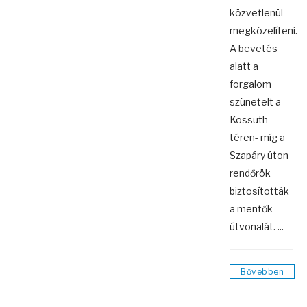
közvetlenül
megközelíteni.
A bevetés
alatt a
forgalom
szünetelt a
Kossuth
téren- míg a
Szapáry úton
rendőrök
biztosították
a mentők
útvonalát. ...
Bővebben