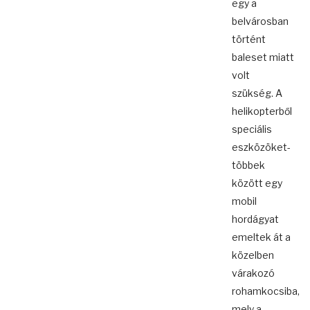
egy a
belvárosban
történt
baleset miatt
volt
szükség. A
helikopterből
speciális
eszközöket-
többek
között egy
mobil
hordágyat
emeltek át a
közelben
várakozó
rohamkocsiba,
mely a