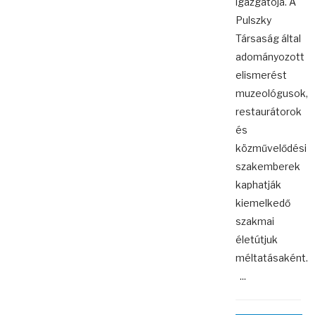
igazgatója. A
Pulszky
Társaság által
adományozott
elismerést
muzeológusok,
restaurátorok
és
közművelődési
szakemberek
kaphatják
kiemelkedő
szakmai
életútjuk
méltatásaként.
...