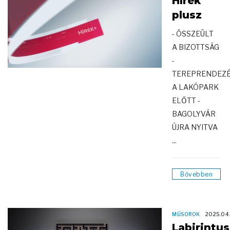
Hírek
plusz
- ÖSSZEÜLT
A BIZOTTSÁG
-
TEREPRENDEZ
A LAKÓPARK
ELŐTT -
BAGOLYVÁR
ÚJRA NYITVA
...
Bővebben
MŰSOROK
2025.04
Labirintus