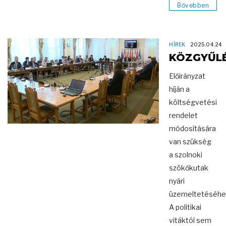
Bővebben
HÍREK
2025.04.24
KÖZGYŰL
Előirányzat
híján a
költségvetési
rendelet
módosítására
van szükség
a szolnoki
szökőkutak
nyári
üzemeltetéséhe
A politikai
vitáktól sem