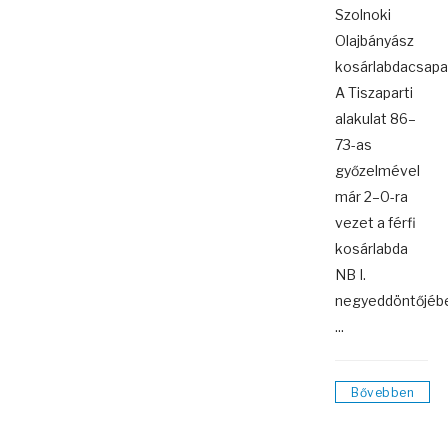
Szolnoki
Olajbányász
kosárlabdacsapa
A Tiszaparti
alakulat 86–
73-as
győzelmével
már 2–0-ra
vezet a férfi
kosárlabda
NB I.
negyeddöntőjéb
...
Bővebben