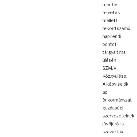
mentes
felvetés
mellett
rekord számú
napirendi
pontot
tárgyalt mai
ülésén
SZMJV
Közgyűlése.
A képviselők
az
önkormányzat
gazdasági
szervezeteinek
jövőjéről is
szavaztak. ...