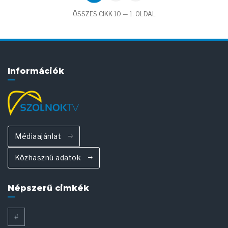
ÖSSZES CIKK 10 — 1. OLDAL
Információk
Médiaajánlat
Közhasznú adatok
Népszerű cimkék
#