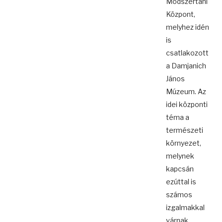
Módszertani
Központ,
melyhez idén
is
csatlakozott
a Damjanich
János
Múzeum. Az
idei központi
téma a
természeti
környezet,
melynek
kapcsán
ezúttal is
számos
izgalmakkal
várnak