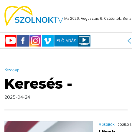
AND ( start_date >= "2025-04-24 00:00:00" AND start_date <=
"2025-04-24 23:59:59" )
Ma 2026. Augusztus 6. Csütörtök, Berta 
Kezdőlap
Keresés -
2025-04-24
MŰSOROK
2025.04