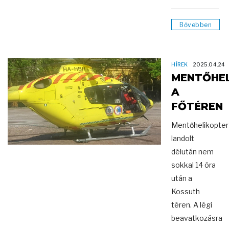
Bővebben
HÍREK
2025.04.24
MENTŐHE
A
FŐTÉREN
Mentőhelikopter
landolt
délután nem
sokkal 14 óra
után a
Kossuth
téren. A légi
beavatkozásra