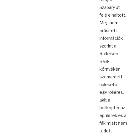
Szapáry út
felé elhajtott.
Meg nem
erősített
információk
szerint a
Raifeisen
Bank
környékén
szenvedett
balesetet
egy rolleres,
akit a
helikopter az
épületek és a
fák miatt nem
tudott