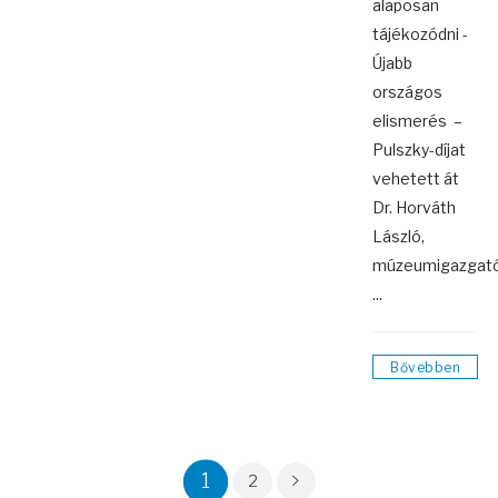
alaposan
tájékozódni -
Újabb
országos
elismerés –
Pulszky-díjat
vehetett át
Dr. Horváth
László,
múzeumigazgat
...
Bővebben
1
2