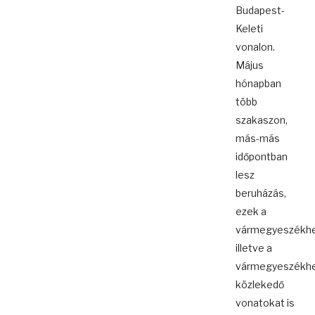
Budapest-
Keleti
vonalon.
Május
hónapban
több
szakaszon,
más-más
időpontban
lesz
beruházás,
ezek a
vármegyeszékhel
illetve a
vármegyeszékhe
közlekedő
vonatokat is