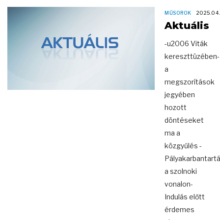
MŰSOROK
2025.04
Aktuális
-u2006 Viták
kereszttüzében-
a
megszorítások
jegyében
hozott
döntéseket
ma a
közgyűlés -
Pályakarbantart
a szolnoki
vonalon-
Indulás előtt
érdemes