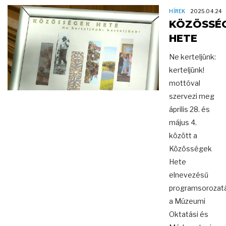
HÍREK
2025.04.24
KÖZÖSSÉ
HETE
Ne kerteljünk:
kerteljünk!
mottóval
szervezi meg
április 28. és
május 4.
között a
Közösségek
Hete
elnevezésű
programsorozat
a Múzeumi
Oktatási és