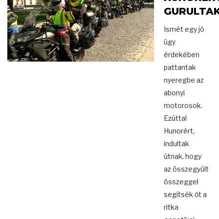
GURULTA
Ismét egy jó
ügy
érdekében
pattantak
nyeregbe az
abonyi
motorosok.
Ezúttal
Hunorért,
indultak
útnak, hogy
az összegyűlt
összeggel
segítsék őt a
ritka