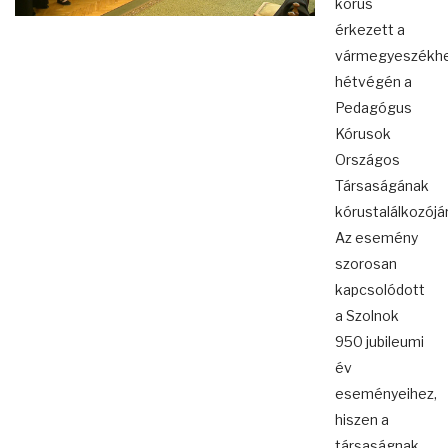
kórus
érkezett a
vármegyeszékhe
hétvégén a
Pedagógus
Kórusok
Országos
Társaságának
kórustalálkozójár
Az esemény
szorosan
kapcsolódott
a Szolnok
950 jubileumi
év
eseményeihez,
hiszen a
társaságnak