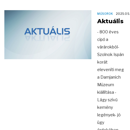
MŰSOROK
2025.05
Aktuális
- 800 éves
cipő a
várárokból-
Szolnok Ispán
korát
eleveníti meg
a Damjanich
Múzeum
kiállítása -
Lágy szívű
kemény
legények- jó
ügy
érdekében