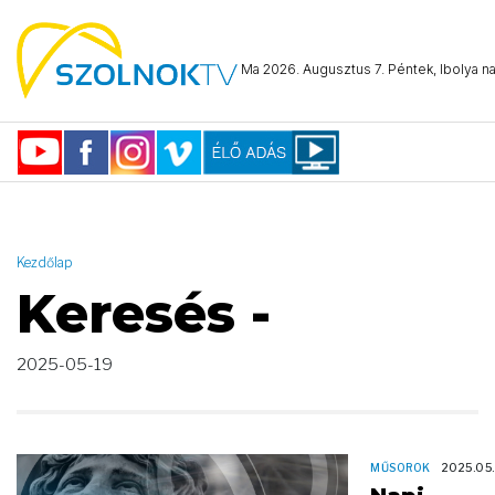
AND ( start_date >= "2025-05-19 00:00:00" AND start_date <=
"2025-05-19 23:59:59" )
Ma 2026. Augusztus 7. Péntek, Ibolya na
Kezdőlap
Keresés -
2025-05-19
MŰSOROK
2025.05