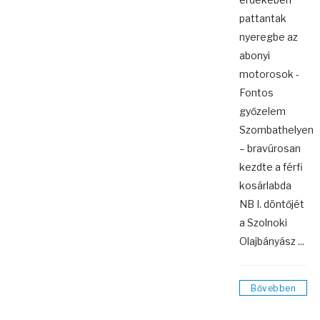
pattantak
nyeregbe az
abonyi
motorosok -
Fontos
győzelem
Szombathelyen
– bravúrosan
kezdte a férfi
kosárlabda
NB I. döntőjét
a Szolnoki
Olajbányász ...
Bővebben