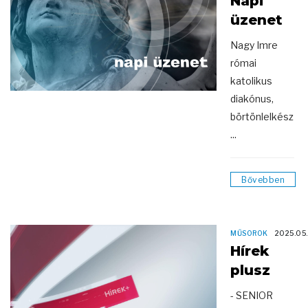
Napi
üzenet
Nagy Imre
római
katolikus
diakónus,
börtönlelkész
...
Bővebben
MŰSOROK
2025.05
Hírek
plusz
- SENIOR