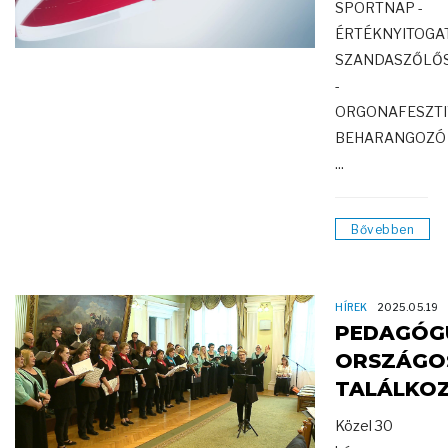
SPORTNAP -
ÉRTÉKNYITOGA
SZANDASZŐLŐ
-
ORGONAFESZTI
BEHARANGOZÓ
...
Bővebben
HÍREK
2025.05.19
PEDAGÓG
ORSZÁGO
TALÁLKO
Közel 30