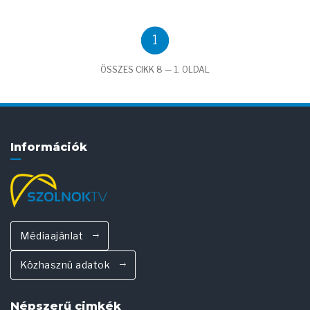
1
ÖSSZES CIKK 8 — 1. OLDAL
Információk
Médiaajánlat
Közhasznú adatok
Népszerű cimkék