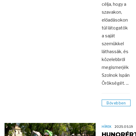
célja, hogy a
szavakon,
előadásokon
túl látogatók
a saját
szemükkel
láthassák, és
közelebbről
megismerjék
Szolnok Ispán
Örökségét. ...
Bővebben
HÍREK
2025.05.19
HUNORÉR