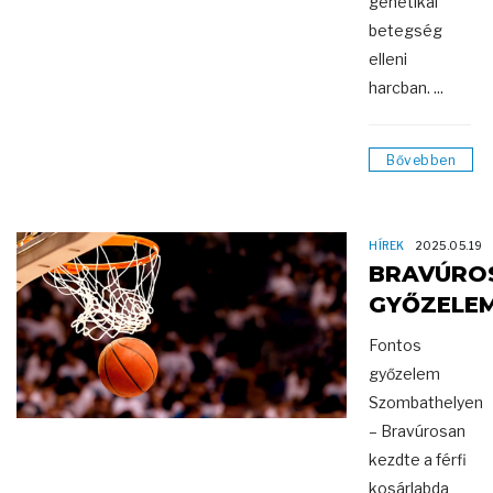
genetikai
betegség
elleni
harcban. ...
Bővebben
HÍREK
2025.05.19
BRAVÚRO
GYŐZELE
Fontos
győzelem
Szombathelyen
– Bravúrosan
kezdte a férfi
kosárlabda