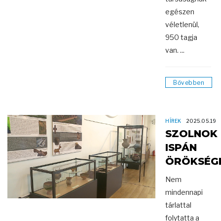
egészen
véletlenül,
950 tagja
van. ...
Bővebben
HÍREK
2025.05.19
SZOLNOK
ISPÁN
ÖRÖKSÉG
Nem
mindennapi
tárlattal
folytatta a