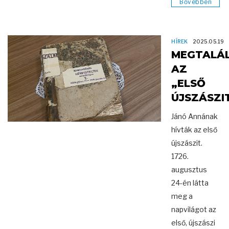
Bővebben
HÍREK
2025.05.19
MEGTALÁ
AZ
„ELSŐ
ÚJSZÁSZI
Jánó Annának
hívták az első
újszászit.
1726.
augusztus
24-én látta
meg a
napvilágot az
első, újszászi