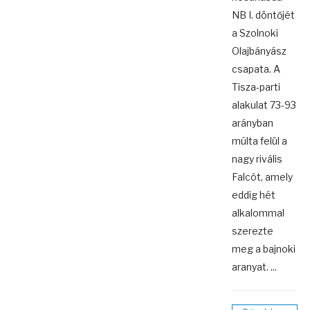
NB I. döntőjét
a Szolnoki
Olajbányász
csapata. A
Tisza-parti
alakulat 73-93
arányban
múlta felül a
nagy rivális
Falcót, amely
eddig hét
alkalommal
szerezte
meg a bajnoki
aranyat. ...