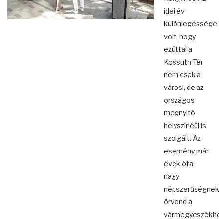
idei év
különlegessége
volt, hogy
ezúttal a
Kossuth Tér
nem csak a
városi, de az
országos
megnyitó
helyszínéül is
szolgált. Az
esemény már
évek óta
nagy
népszerűségnek
örvend a
vármegyeszékhe