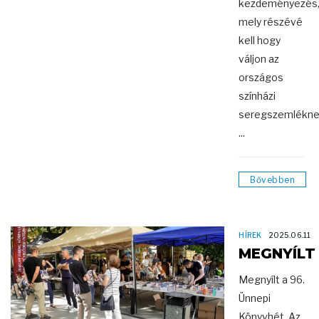
kezdeményezés
mely részévé
kell hogy
váljon az
országos
színházi
seregszemlékne
...
Bővebben
HÍREK
2025.06.11
MEGNYÍLT
Megnyílt a 96.
Ünnepi
Könyvhét. Az