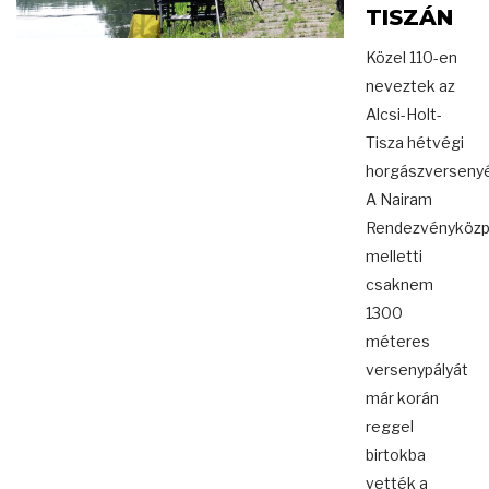
TISZÁN
Közel 110-en
neveztek az
Alcsi-Holt-
Tisza hétvégi
horgászversenyé
A Nairam
Rendezvényközp
melletti
csaknem
1300
méteres
versenypályát
már korán
reggel
birtokba
vették a