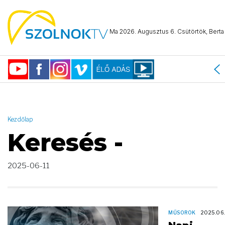
AND ( start_date >= "2025-06-11 00:00:00" AND start_date <=
"2025-06-11 23:59:59" )
Ma 2026. Augusztus 6. Csütörtök, Berta 
Kezdőlap
Keresés -
2025-06-11
MŰSOROK
2025.06.