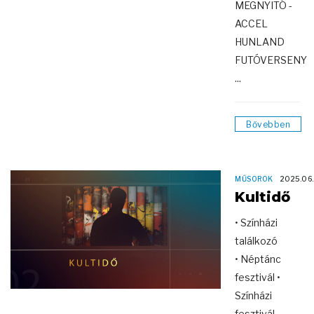
MEGNYITÓ -
ACCEL
HUNLAND
FUTÓVERSENY
...
Bővebben
MŰSOROK
2025.06.
Kultidő
• Színházi
találkozó
• Néptánc
fesztivál •
Színházi
fesztivál ...