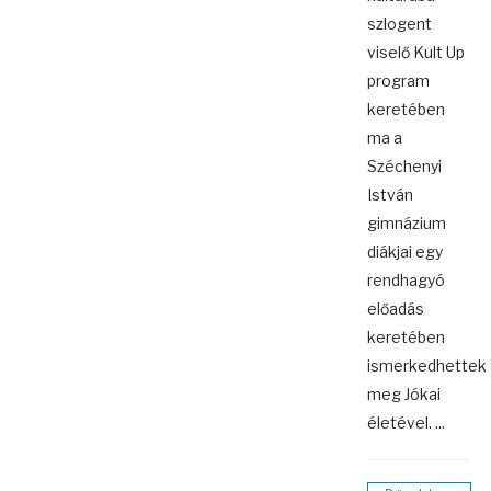
szlogent
viselő Kult Up
program
keretében
ma a
Széchenyi
István
gimnázium
diákjai egy
rendhagyó
előadás
keretében
ismerkedhettek
meg Jókai
életével. ...