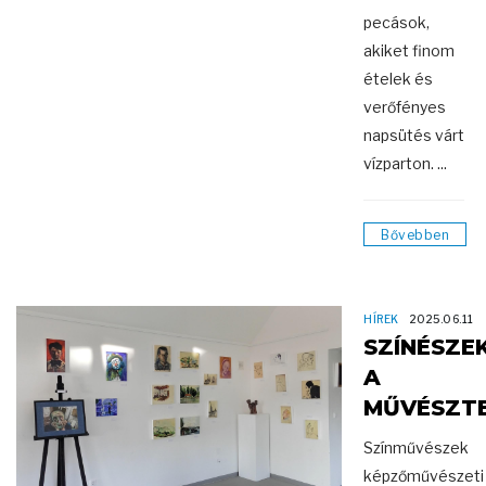
pecások,
akiket finom
ételek és
verőfényes
napsütés várt
vízparton. ...
Bővebben
HÍREK
2025.06.11
SZÍNÉSZE
A
MŰVÉSZT
Színművészek
képzőművészeti