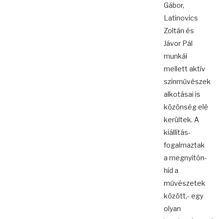
Gábor,
Latinovics
Zoltán és
Jávor Pál
munkái
mellett aktív
színművészek
alkotásai is
közönség elé
kerültek. A
kiállítás-
fogalmaztak
a megnyitón-
híd a
művészetek
között,- egy
olyan