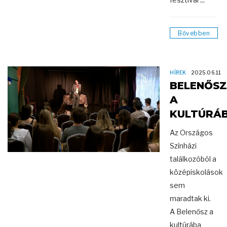
Bővebben
HÍREK
2025.06.11
BELENŐSZ
A
KULTÚRÁB
Az Országos
Színházi
találkozóból a
középiskolások
sem
maradtak ki.
A Belenősz a
kultúrába