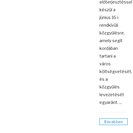
előterjesztéssel
készül a
június 16-i
rendkívüli
közgyűlésre,
amely segít
kordában
tartani a
város
költségvetését,
és a
közgyűlés
levezetését
egyaránt. ...
Bővebben