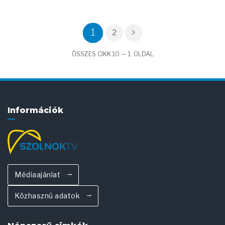
1
2
ÖSSZES CIKK 10 — 1. OLDAL
Információk
Médiaajánlat
Közhasznú adatok