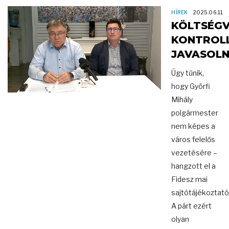
HÍREK
2025.06.11
KÖLTSÉGV
KONTROL
JAVASOL
Úgy tűnik,
hogy Györfi
Mihály
polgármester
nem képes a
város felelős
vezetésére –
hangzott el a
Fidesz mai
sajtótájékoztató
A párt ezért
olyan