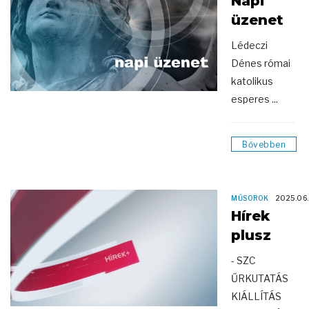
Napi
üzenet
Lédeczi
Dénes római
katolikus
esperes ...
Bővebben
MŰSOROK
2025.06.
Hírek
plusz
- SZC
ŰRKUTATÁS
KIÁLLÍTÁS