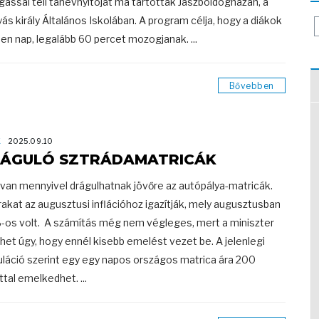
ással teli tanévnyitóját ma tartották Jászboldogházán, a
ás király Általános Iskolában. A program célja, hogy a diákok
en nap, legalább 60 percet mozogjanak. ...
Bővebben
K
2025.09.10
ÁGULÓ SZTRÁDAMATRICÁK
an mennyivel drágulhatnak jövőre az autópálya-matricák.
rakat az augusztusi inflációhoz igazítják, mely augusztusban
-os volt. A számítás még nem végleges, mert a miniszter
het úgy, hogy ennél kisebb emelést vezet be. A jelenlegi
uláció szerint egy egy napos országos matrica ára 200
ttal emelkedhet. ...