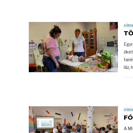
HÍRE
TÖ
Egyr
őket
tané
láz, 
HÍRE
FÓ
A Mi