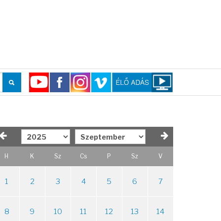
H
K
Sz
Cs
P
Sz
V
1
2
3
4
5
6
7
8
9
10
11
12
13
14