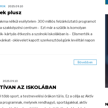
OROK
2025.09.10
rek plusz
akma nélkül esélytelen- 300 milliós felzárkóztató programot
t a szakképzési centrum - Ezt már a szülők is komolyan
ik- kártyás étkezés a szolnoki iskolákban is - Elismerték a
ánkat- oklevelet kapott szerkesztőségünk levéltári napon
Bővebben
K
2025.09.10
TÍVAN AZ ISKOLÁBAN
l több sport, a testnevelési órákon túl is. Ez a célja az Aktív
la programnak, melynek rendhagyó, sportágakkal, aktív
N