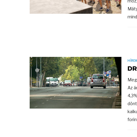
mozg
Máty
mind
HÍRE
DR
Megv
Az á
4,3%
dönt
kalk
forin