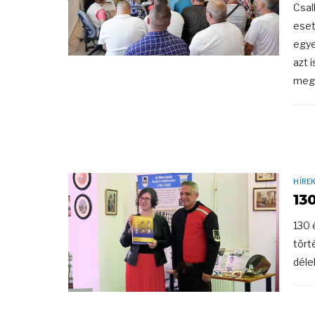
Csal
eset
egye
azt 
megb
HÍRE
13
130 
tört
déle