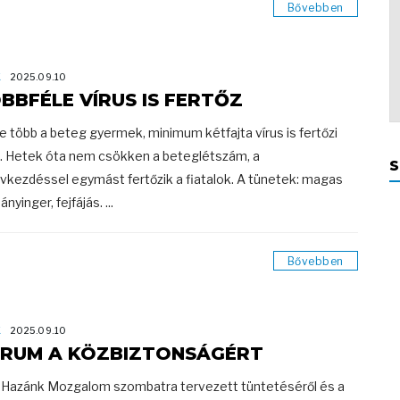
Bővebben
K
2025.09.10
BBFÉLE VÍRUS IS FERTŐZ
e több a beteg gyermek, minimum kétfajta vírus is fertőzi
. Hetek óta nem csökken a beteglétszám, a
S
vkezdéssel egymást fertőzik a fiatalok. A tünetek: magas
hányinger, fejfájás. ...
Bővebben
K
2025.09.10
RUM A KÖZBIZTONSÁGÉRT
 Hazánk Mozgalom szombatra tervezett tüntetéséről és a