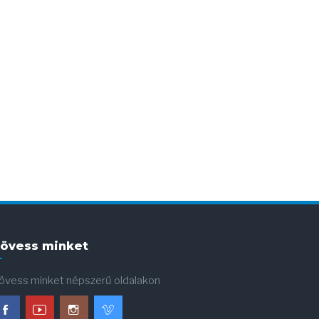
övess minket
övess minket népszerű oldalakon