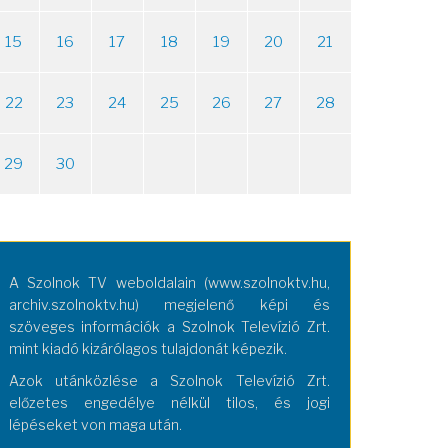
15
16
17
18
19
20
21
22
23
24
25
26
27
28
29
30
A Szolnok TV weboldalain (www.szolnoktv.hu,
archiv.szolnoktv.hu) megjelenő képi és
szöveges információk a Szolnok Televízió Zrt.
mint kiadó kizárólagos tulajdonát képezik.
Azok utánközlése a Szolnok Televízió Zrt.
előzetes engedélye nélkül tilos, és jogi
lépéseket von maga után.