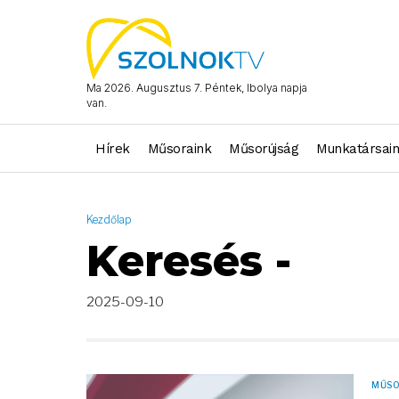
AND ( start_date >= "2025-09-10 00:00:00" AND start_date <= 
Ma 2026. Augusztus 7. Péntek, Ibolya napja
van.
Hírek
Műsoraink
Műsorújság
Munkatársai
Kezdőlap
Keresés -
2025-09-10
MŰS