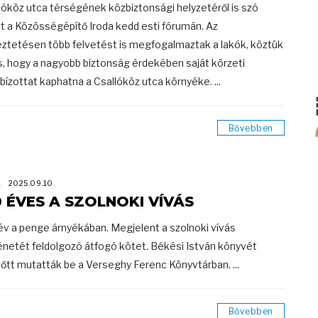
lóköz utca térségének közbiztonsági helyzetéről is szó
t a Közösségépítő Iroda kedd esti fórumán. Az
ztetésen több felvetést is megfogalmaztak a lakók, köztük
is, hogy a nagyobb biztonság érdekében saját körzeti
ízottat kaphatna a Csallóköz utca környéke. ...
Bővebben
K
2025.09.10
0 ÉVES A SZOLNOKI VÍVÁS
év a penge árnyékában. Megjelent a szolnoki vívás
énetét feldolgozó átfogó kötet. Békési István könyvét
lőtt mutatták be a Verseghy Ferenc Könyvtárban. ...
Bővebben