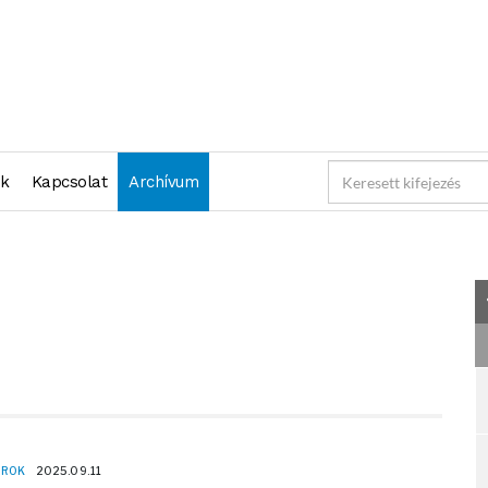
"2025-09-10 23:59:59" )
nk
Kapcsolat
Archívum
OROK
2025.09.11