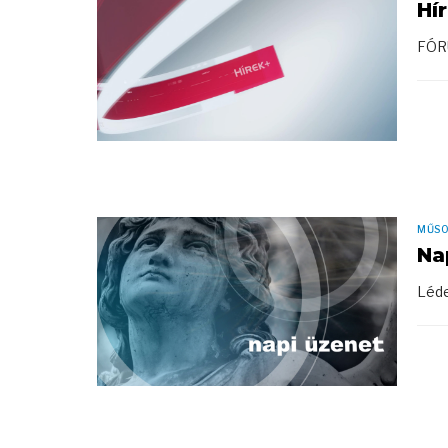
Hí
FÓR
MŰS
Na
Léde