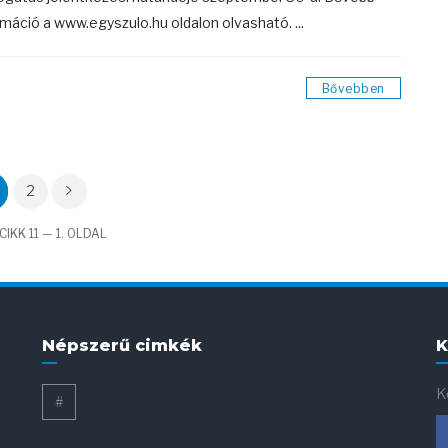
rmáció a www.egyszulo.hu oldalon olvasható. ...
Bővebben
2
IKK 11 — 1. OLDAL
Népszerű cimkék
K
K
#