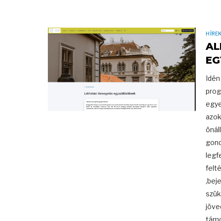
HÍRE
AL
EG
Idén
prog
egye
azok
önál
gond
legf
felt
,bej
szük
jöve
támo