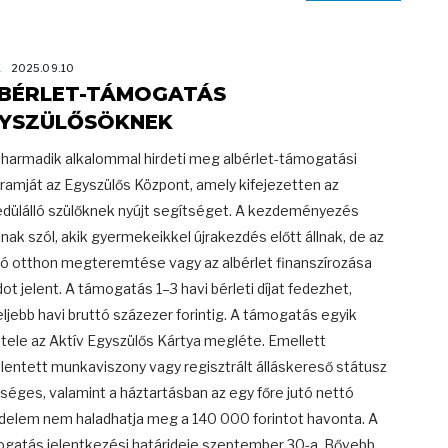
K
2025.09.10
BÉRLET-TÁMOGATÁS
YSZÜLŐSÖKNEK
 harmadik alkalommal hirdeti meg albérlet-támogatási
ramját az Egyszülős Központ, amely kifejezetten az
dülálló szülőknek nyújt segítséget. A kezdeményezés
nak szól, akik gyermekeikkel újrakezdés előtt állnak, de az
ló otthon megteremtése vagy az albérlet finanszírozása
ot jelent. A támogatás 1–3 havi bérleti díjat fedezhet,
eljebb havi bruttó százezer forintig. A támogatás egyik
étele az Aktív Egyszülős Kártya megléte. Emellett
elentett munkaviszony vagy regisztrált álláskereső státusz
séges, valamint a háztartásban az egy főre jutó nettó
delem nem haladhatja meg a 140 000 forintot havonta. A
gatás jelentkezési határideje szeptember 30-a. Bővebb