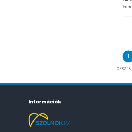
info
1
ÖSSZES C
Információk