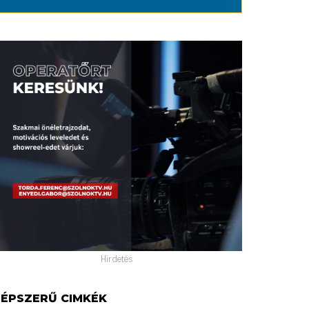
Hirdetés
ÉPSZERŰ CIMKÉK