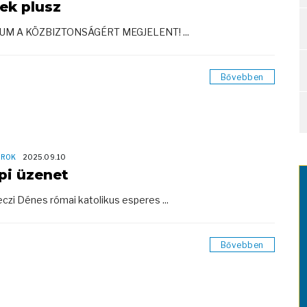
rek plusz
UM A KÖZBIZTONSÁGÉRT MEGJELENT! ...
Bővebben
OROK
2025.09.10
pi üzenet
czi Dénes római katolikus esperes ...
Bővebben