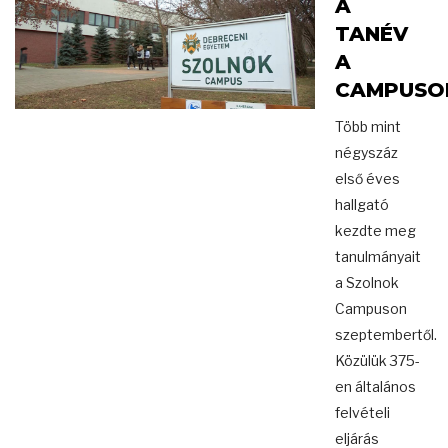
A
TANÉV
A
CAMPUSO
Több mint
négyszáz
első éves
hallgató
kezdte meg
tanulmányait
a Szolnok
Campuson
szeptembertől.
Közülük 375-
en általános
felvételi
eljárás