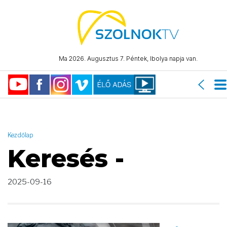
AND ( start_date >= "2025-09-16 00:00:00" AND start_date <=
"2025-09-16 23:59:59" )
Ma 2026. Augusztus 7. Péntek, Ibolya napja van.
Kezdőlap
Keresés -
2025-09-16