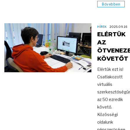
Bővebben
HÍREK
2025.09.16
ELÉRTÜK
AZ
ÖTVENEZ
KÖVETŐT
Elértük ezt is!
Csatlakozott
virtuális
szerkesztőségü
az 50 ezredik
követő.
Közösségi
oldalunk
népszerűsége