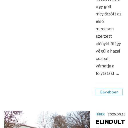
egy gólt
megőrzött az
első
meccsen
szerzett
előnyéből, így
végül a hazai
csapat
várhatja a
folytatást. ...
Bővebben
HÍREK
2025.09.16
ELINDULT