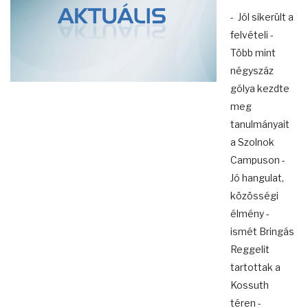
- Jól sikerült a
felvételi -
Több mint
négyszáz
gólya kezdte
meg
tanulmányait
a Szolnok
Campuson -
Jó hangulat,
közösségi
élmény -
ismét Bringás
Reggelit
tartottak a
Kossuth
téren -