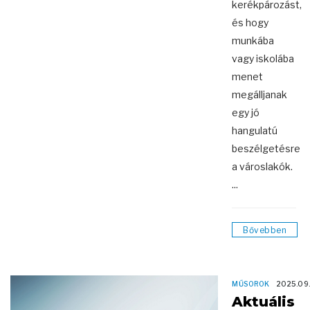
kerékpározást,
és hogy
munkába
vagy iskolába
menet
megálljanak
egy jó
hangulatú
beszélgetésre
a városlakók.
...
Bővebben
MŰSOROK
2025.09
Aktuális