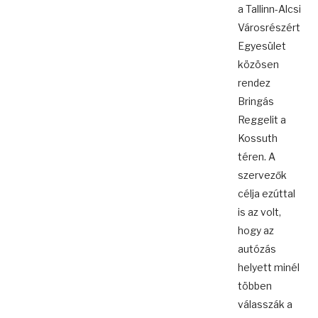
a Tallinn-Alcsi
Városrészért
Egyesület
közösen
rendez
Bringás
Reggelit a
Kossuth
téren. A
szervezők
célja ezúttal
is az volt,
hogy az
autózás
helyett minél
többen
válasszák a