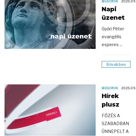
MŰSOROK
2025.09
Napi
üzenet
Győri Péter
evangélis
esperes ...
Bővebben
MŰSOROK
2025.09
Hírek
plusz
FŐZÉS A
SZABADBAN
ÜNNEPELT A