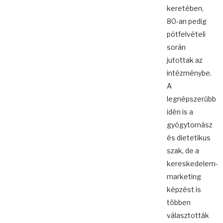
keretében,
80-an pedig
pótfelvételi
során
jutottak az
intézménybe.
A
legnépszerűbb
idén is a
gyógytornász
és dietetikus
szak, de a
kereskedelem-
marketing
képzést is
többen
választották