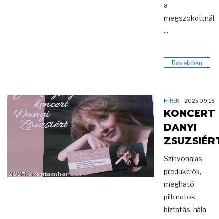
a
megszokottnál.
...
Bővebben
HÍREK
2025.09.16
KONCERT
DANYI
ZSUZSIÉR
Színvonalas
produkciók,
megható
pillanatok,
biztatás, hála