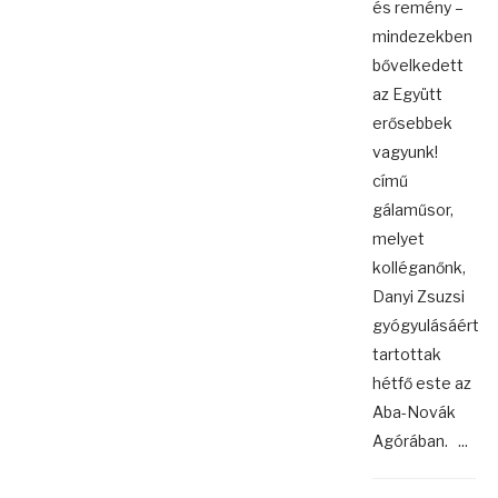
és remény –
mindezekben
bővelkedett
az Együtt
erősebbek
vagyunk!
című
gálaműsor,
melyet
kolléganőnk,
Danyi Zsuzsi
gyógyulásáért
tartottak
hétfő este az
Aba-Novák
Agórában. ...