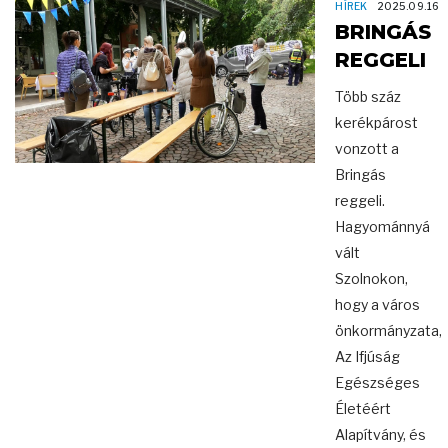
HÍREK
2025.09.16
BRINGÁS
REGGELI
Több száz
kerékpárost
vonzott a
Bringás
reggeli.
Hagyománnyá
vált
Szolnokon,
hogy a város
önkormányzata,
Az Ifjúság
Egészséges
Életéért
Alapítvány, és