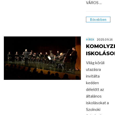
VÁROS ...
Bővebben
HÍREK
2025.09.16
KOMOLYZ
ISKOLÁS
Világ körüli
utazásra
invitálta
kedden
délelőtt az
általános
iskolásokat a
Szolnoki