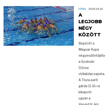
HÍREK
2025.09.16
A
LEGJOBB
NÉGY
KÖZÖTT
Bejutott a
Magyar Kupa
négyesdöntőjéb
a Szolnoki
Dózsa
vízilabdacsapata.
A Tisza-parti
gárda 11-16-ra
kikapott
ugyan a
Vasastól, ám