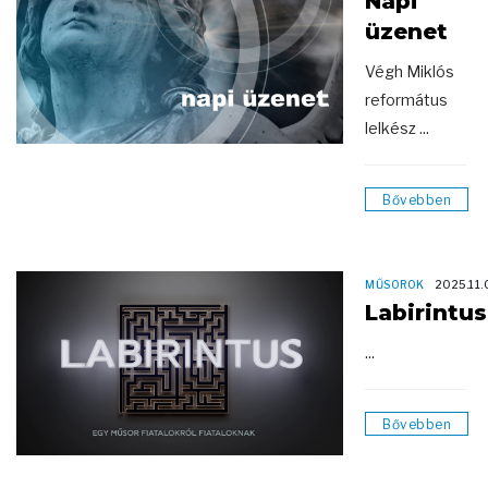
Napi
üzenet
Végh Miklós
református
lelkész ...
Bővebben
MŰSOROK
2025.11.
Labirintus
...
Bővebben