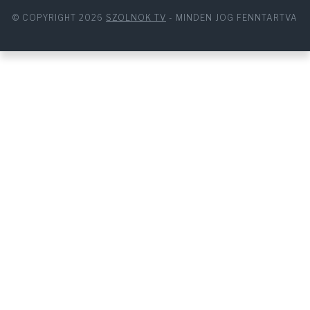
© COPYRIGHT 2026
SZOLNOK TV
- MINDEN JOG FENNTARTVA