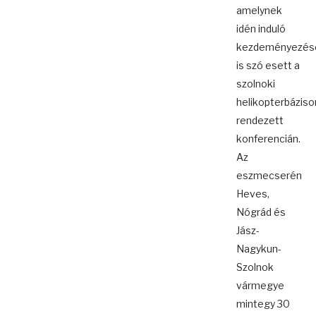
amelynek
idén induló
kezdeményezése
is szó esett a
szolnoki
helikopterbáziso
rendezett
konferencián.
Az
eszmecserén
Heves,
Nógrád és
Jász-
Nagykun-
Szolnok
vármegye
mintegy 30