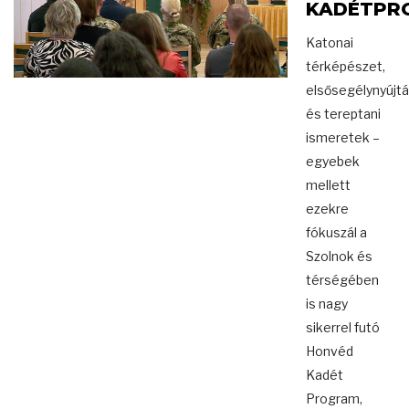
KADÉTPR
Katonai
térképészet,
elsősegélynyújt
és tereptani
ismeretek –
egyebek
mellett
ezekre
fókuszál a
Szolnok és
térségében
is nagy
sikerrel futó
Honvéd
Kadét
Program,