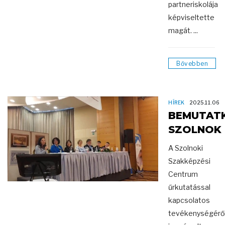
partneriskolája
képviseltette
magát. ...
Bővebben
HÍREK
2025.11.06
BEMUTAT
SZOLNOK
A Szolnoki
Szakképzési
Centrum
űrkutatással
kapcsolatos
tevékenységérő