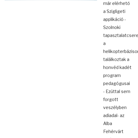
már elérhető
a Szigligeti
applikáció -
Szolnoki
tapasztalatcsere
a
helikopterbáziso
találkoztak a
honvéd kadét
program
pedagógusai
- Ezúttal sem
forgott
veszélyben
adiadal- az
Alba
Fehérvárt