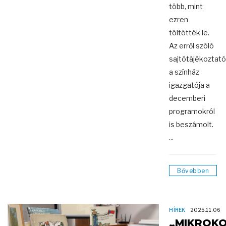
több, mint
ezren
töltötték le.
Az erről szóló
sajtótájékoztat
a színház
igazgatója a
decemberi
programokról
is beszámolt.
...
Bővebben
HÍREK
2025.11.06
„MIKROK