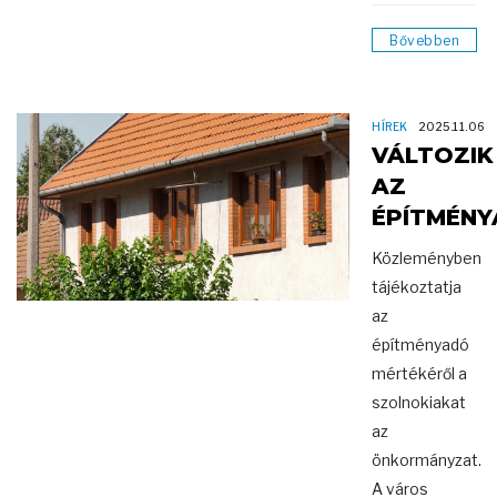
Bővebben
HÍREK
2025.11.06
VÁLTOZIK
AZ
ÉPÍTMÉN
Közleményben
tájékoztatja
az
építményadó
mértékéről a
szolnokiakat
az
önkormányzat.
A város