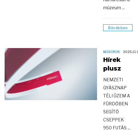
múzeum ...
Bővebben
MŰSOROK
2025.11.
Hírek
plusz
NEMZETI
GYÁSZNAP
TÉLI ÜZEM A
FÜRDŐBEN
SEGÍTŐ
CSEPPEK
950 FUTÁS ...