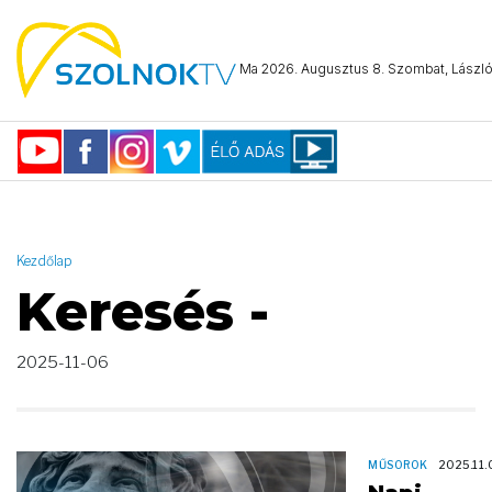
AND ( start_date >= "2025-11-06 00:00:00" AND start_date <=
"2025-11-06 23:59:59" )
Ma 2026. Augusztus 8. Szombat, László 
Kezdőlap
Keresés -
2025-11-06
MŰSOROK
2025.11.