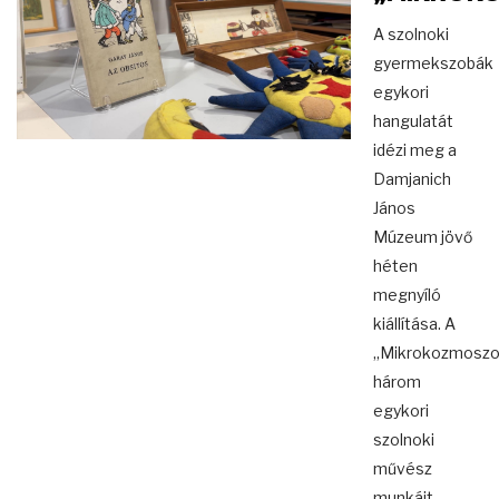
A szolnoki
gyermekszobák
egykori
hangulatát
idézi meg a
Damjanich
János
Múzeum jövő
héten
megnyíló
kiállítása. A
„Mikrokozmoszo
három
egykori
szolnoki
művész
munkáit