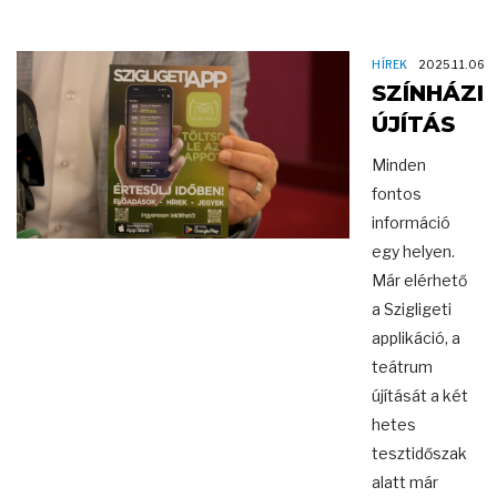
HÍREK
2025.11.06
SZÍNHÁZI
ÚJÍTÁS
Minden
fontos
információ
egy helyen.
Már elérhető
a Szigligeti
applikáció, a
teátrum
újítását a két
hetes
tesztidőszak
alatt már