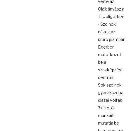
verte az
Olajbányász a
Tiszaligetben
- Szolnoki
dákok az
űrprogramban-
Egerben
mutatkozott
be a
szakképzési
centrum -
Sok szolnoki
gyerekszoba
díszei voltak-
3 alkotó
munkáit
mutatja be
hamarosan a