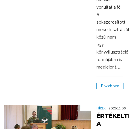
vonultatja föl.
A
sokszorosított
meseillusztráció
közül nem
egy
könyvillusztráció
formájában is
megjelent. ...
Bővebben
HÍREK
2025.11.06
ÉRTÉKELT
A