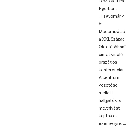
is szó volt ma
Egerben a
„Hagyomány
és
Modernizáció
a XXI. Század
Oktatásában”
címet viselő
országos
konferencián.
A centrum
vezetése
mellett
hallgatók is
meghívást
kaptak az
eseményre. ...