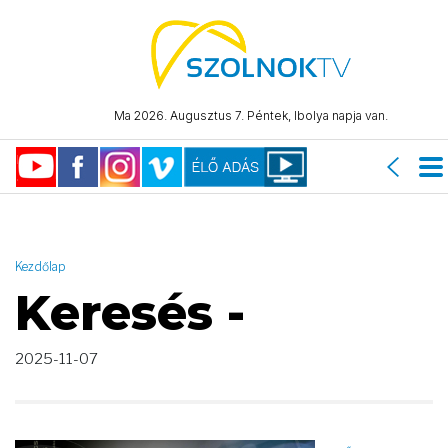
AND ( start_date >= "2025-11-07 00:00:00" AND start_date <=
"2025-11-07 23:59:59" )
Ma 2026. Augusztus 7. Péntek, Ibolya napja van.
Kezdőlap
Keresés -
2025-11-07