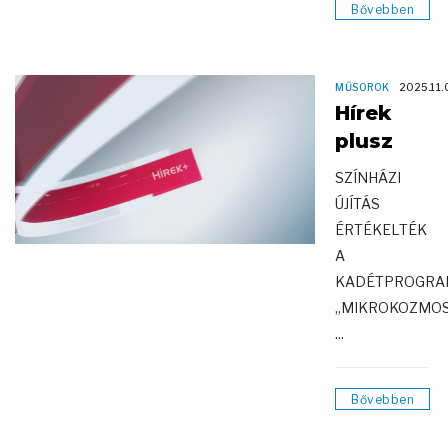
Bővebben
MŰSOROK
2025.11.
Hírek
plusz
SZÍNHÁZI
ÚJÍTÁS
ÉRTÉKELTÉK
A
KADÉTPROGRA
„MIKROKOZMO
...
Bővebben