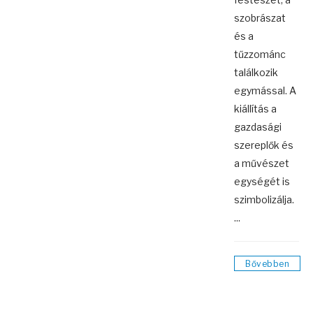
szobrászat
és a
tűzzománc
találkozik
egymással. A
kiállítás a
gazdasági
szereplők és
a művészet
egységét is
szimbolizálja.
...
Bővebben