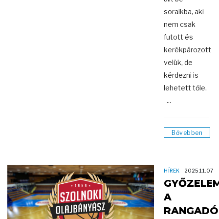
soraikba, aki
nem csak
futott és
kerékpározott
velük, de
kérdezni is
lehetett tőle.
...
Bővebben
HÍREK
2025.11.07
GYŐZELE
A
RANGADÓ