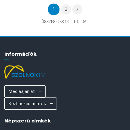
1
2
ÖSSZES CIKK 13 — 1. OLDAL
Információk
Médiaajánlat
Közhasznú adatok
Népszerű cimkék