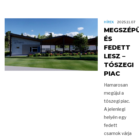
HÍREK
2025.11.07
MEGSZÉP
ÉS
FEDETT
LESZ –
TÓSZEGI
PIAC
Hamarosan
megújul a
tószegi piac.
A jelenlegi
helyén egy
fedett
csarnok várja