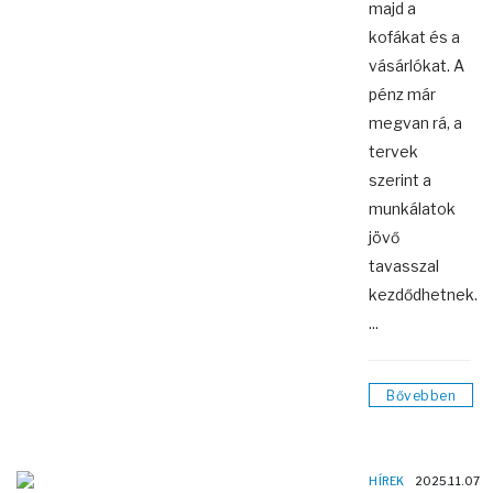
majd a
kofákat és a
vásárlókat. A
pénz már
megvan rá, a
tervek
szerint a
munkálatok
jövő
tavasszal
kezdődhetnek.
...
Bővebben
HÍREK
2025.11.07