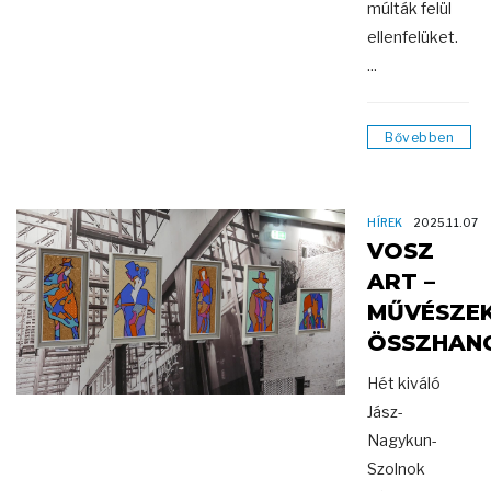
múlták felül
ellenfelüket.
...
Bővebben
HÍREK
2025.11.07
VOSZ
ART –
MŰVÉSZE
ÖSSZHAN
Hét kiváló
Jász-
Nagykun-
Szolnok