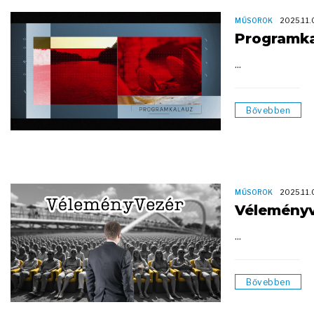
MŰSOROK
2025.11.
Programk
...
Bővebben
MŰSOROK
2025.11.
Vélemény
...
Bővebben