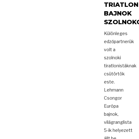
TRIATLON
BAJNOK
SZOLNOK
Különleges
edzőpartnerük
volt a
szolnoki
tiratlonistáknak
csütörtök
este.
Lehmann
Csongor
Európa
bajnok,
világranglista
5-ik helyezett
állt be