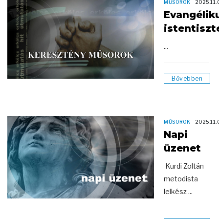
MŰSOROK
2025.11.
Evangélik
istentiszt
...
Bővebben
MŰSOROK
2025.11.
Napi
üzenet
Kurdi Zoltán
metodista
lelkész ...