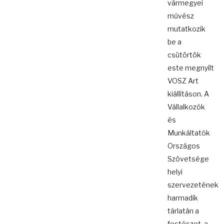
vármegyei
művész
mutatkozik
be a
csütörtök
este megnyílt
VOSZ Art
kiállításon. A
Vállalkozók
és
Munkáltatók
Országos
Szövetsége
helyi
szervezetének
harmadik
tárlatán a
festészet, a