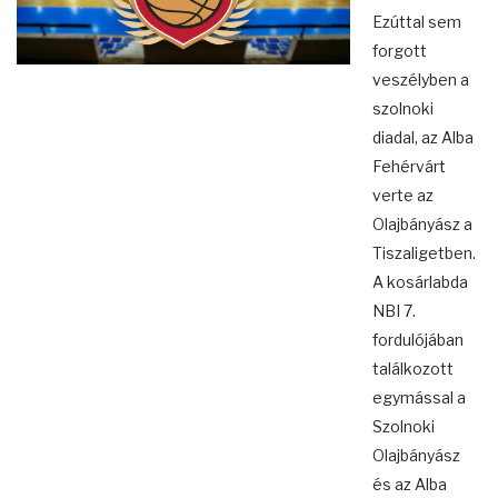
Ezúttal sem
forgott
veszélyben a
szolnoki
diadal, az Alba
Fehérvárt
verte az
Olajbányász a
Tiszaligetben.
A kosárlabda
NBI 7.
fordulójában
találkozott
egymással a
Szolnoki
Olajbányász
és az Alba