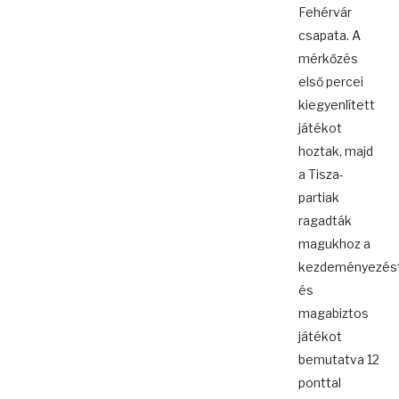
Fehérvár
csapata. A
mérkőzés
első percei
kiegyenlített
játékot
hoztak, majd
a Tisza-
partiak
ragadták
magukhoz a
kezdeményezés
és
magabiztos
játékot
bemutatva 12
ponttal