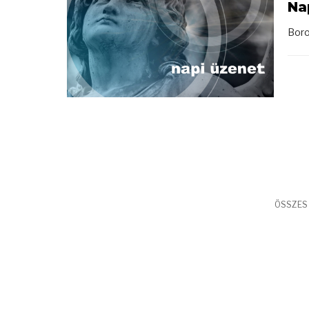
Na
Boro
ÖSSZES 