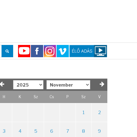
H
K
Sz
Cs
P
Sz
V
1
2
3
4
5
6
7
8
9