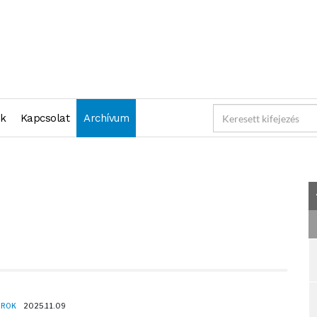
2025-11-09 23:59:59" )
nk
Kapcsolat
Archívum
OROK
2025.11.09