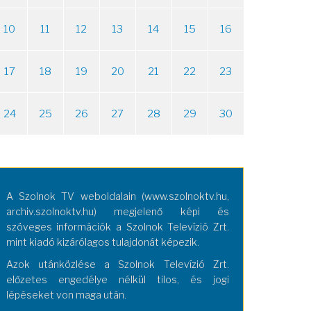
10
11
12
13
14
15
16
17
18
19
20
21
22
23
24
25
26
27
28
29
30
A Szolnok TV weboldalain (www.szolnoktv.hu,
archiv.szolnoktv.hu) megjelenő képi és
szöveges információk a Szolnok Televízió Zrt.
mint kiadó kizárólagos tulajdonát képezik.
Azok utánközlése a Szolnok Televízió Zrt.
előzetes engedélye nélkül tilos, és jogi
lépéseket von maga után.