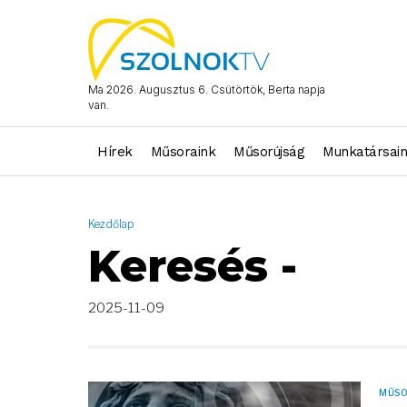
AND ( start_date >= "2025-11-09 00:00:00" AND start_date <= "
Ma 2026. Augusztus 6. Csütörtök, Berta napja
van.
Hírek
Műsoraink
Műsorújság
Munkatársai
Kezdőlap
Keresés -
2025-11-09
MŰS