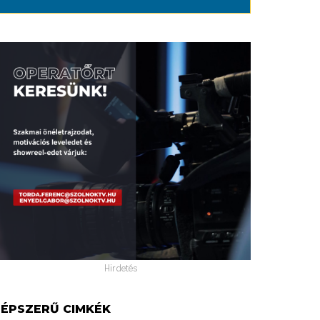
Hirdetés
ÉPSZERŰ CIMKÉK