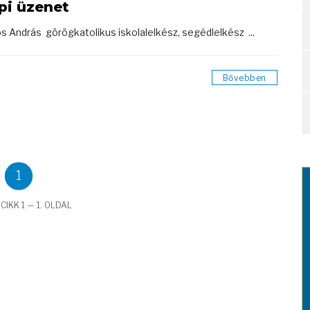
pi üzenet
s András görögkatolikus iskolalelkész, segédlelkész ...
Bővebben
1
CIKK 1 — 1. OLDAL