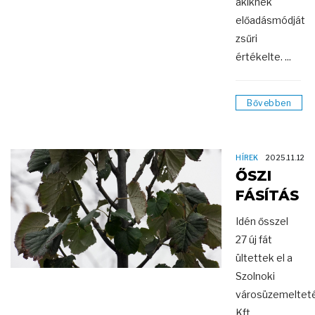
akiknek
előadásmódját
zsűri
értékelte. ...
Bővebben
HÍREK
2025.11.12
ŐSZI
FÁSÍTÁS
Idén ősszel
27 új fát
ültettek el a
Szolnoki
városüzemelteté
Kft.