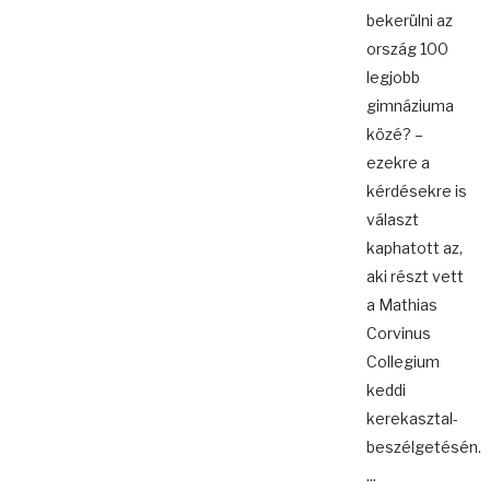
bekerülni az
ország 100
legjobb
gimnáziuma
közé? –
ezekre a
kérdésekre is
választ
kaphatott az,
aki részt vett
a Mathias
Corvinus
Collegium
keddi
kerekasztal-
beszélgetésén.
...