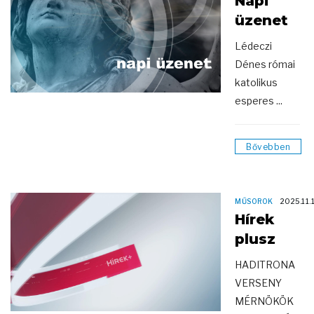
Napi
üzenet
Lédeczi
Dénes római
katolikus
esperes ...
Bővebben
MŰSOROK
2025.11.
Hírek
plusz
HADITRONA
VERSENY
MÉRNÖKÖK