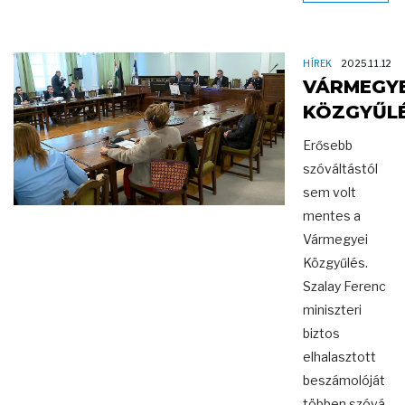
HÍREK
2025.11.12
VÁRMEGYE
KÖZGYŰL
Erősebb
szóváltástól
sem volt
mentes a
Vármegyei
Közgyűlés.
Szalay Ferenc
miniszteri
biztos
elhalasztott
beszámolóját
többen szóvá