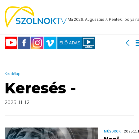
AND ( start_date >= "2025-11-12 00:00:00" AND start_date <=
"2025-11-12 23:59:59" )
Ma 2026. Augusztus 7. Péntek, Ibolya na
Kezdőlap
Keresés -
2025-11-12
MŰSOROK
2025.11.