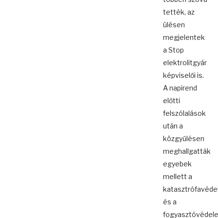
tették, az
ülésen
megjelentek
a Stop
elektrolitgyár
képviselői is.
A napirend
előtti
felszólalások
után a
közgyűlésen
meghallgatták
egyebek
mellett a
katasztrófavéd
és a
fogyasztóvédel