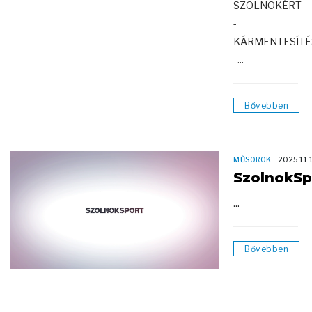
SZOLNOKÉRT
-
KÁRMENTESÍTÉ
...
Bővebben
MŰSOROK
2025.11.
SzolnokSp
...
Bővebben