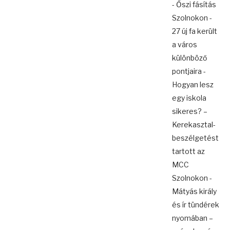
- Őszi fásítás
Szolnokon -
27 új fa került
a város
különböző
pontjaira -
Hogyan lesz
egy iskola
sikeres? –
Kerekasztal-
beszélgetést
tartott az
MCC
Szolnokon -
Mátyás király
és ír tündérek
nyomában –