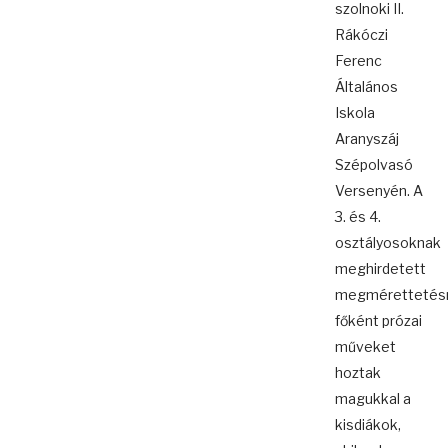
szolnoki II.
Rákóczi
Ferenc
Általános
Iskola
Aranyszáj
Szépolvasó
Versenyén. A
3. és 4.
osztályosoknak
meghirdetett
megmérettetés
főként prózai
műveket
hoztak
magukkal a
kisdiákok,