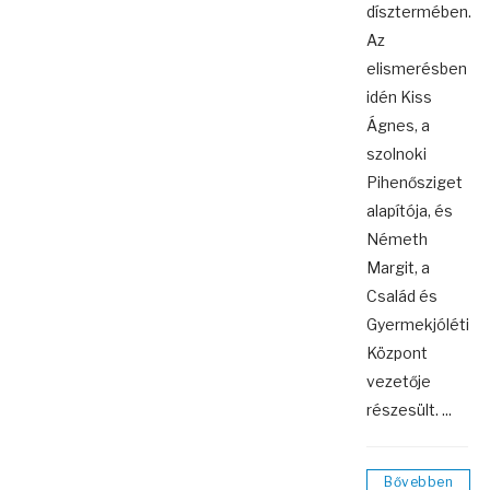
dísztermében.
Az
elismerésben
idén Kiss
Ágnes, a
szolnoki
Pihenősziget
alapítója, és
Németh
Margit, a
Család és
Gyermekjóléti
Központ
vezetője
részesült. ...
Bővebben