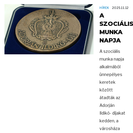
HÍREK
2025.11.12
A
SZOCIÁLI
MUNKA
NAPJA
A szociális
munka napja
alkalmából
ünnepélyes
keretek
között
átadták az
Adorján
Ildikó- díjakat
kedden, a
városháza