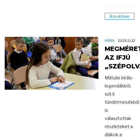
Bővebben
HÍREK
2025.11.12
MEGMÉRE
AZ IFJÚ
„SZÉPOL
Mátyás király-
legendákból,
sőt ír
tündérmesékből
is
választottak
részleteket a
diákok a