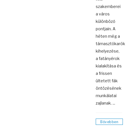
szakemberei
a város
különböző
pontjain. A
héten még a
támasztókarók
kihelyezése,
a fatányérok
kialakítása és
a frissen
ültetett fák
öntözésének
munkálatai
zajlanak. ...
Bővebben