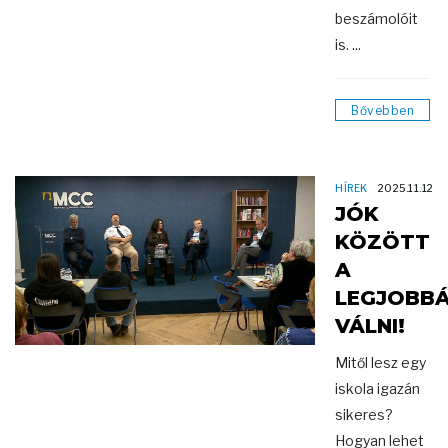
beszámolóit
is. ...
Bővebben
HÍREK
2025.11.12
JÓK
KÖZÖTT
A
LEGJOBB
VÁLNI!
Mitől lesz egy
iskola igazán
sikeres?
Hogyan lehet