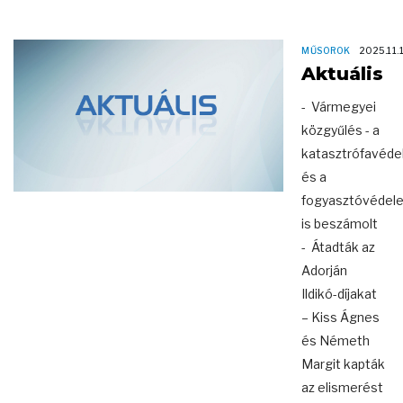
MŰSOROK
2025.11.
Aktuális
- Vármegyei
közgyűlés - a
katasztrófavéd
és a
fogyasztóvédel
is beszámolt
- Átadták az
Adorján
Ildikó-díjakat
– Kiss Ágnes
és Németh
Margit kapták
az elismerést