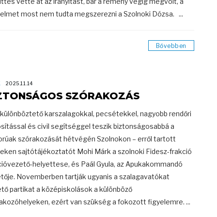
ttes vette át az irányítást, bár a remény végig megvolt, a
elmet most nem tudta megszerezni a Szolnoki Dózsa. ...
Bővebben
K
2025.11.14
ZTONSÁGOS SZÓRAKOZÁS
ülönböztető karszalagokkal, pecsétekkel, nagyobb rendőri
osítással és civil segítséggel teszik biztonságosabbá a
orúak szórakozását hétvégén Szolnokon – erről tartott
eken sajtótájékoztatót Mohi Márk a szolnoki Fidesz-frakció
cióvezető-helyettese, és Paál Gyula, az Apukakommandó
tője. Novemberben tartják ugyanis a szalagavatókat
tő partikat a középiskolások a különböző
akozóhelyeken, ezért van szükség a fokozott figyelemre. ...