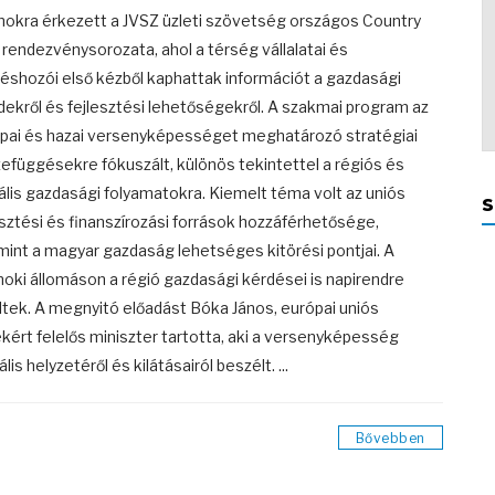
nokra érkezett a JVSZ üzleti szövetség országos Country
 rendezvénysorozata, ahol a térség vállalatai és
éshozói első kézből kaphattak információt a gazdasági
dekről és fejlesztési lehetőségekről. A szakmai program az
pai és hazai versenyképességet meghatározó stratégiai
efüggésekre fókuszált, különös tekintettel a régiós és
ális gazdasági folyamatokra. Kiemelt téma volt az uniós
S
esztési és finanszírozási források hozzáférhetősége,
mint a magyar gazdaság lehetséges kitörési pontjai. A
noki állomáson a régió gazdasági kérdései is napirendre
ltek. A megnyitó előadást Bóka János, európai uniós
kért felelős miniszter tartotta, aki a versenyképesség
lis helyzetéről és kilátásairól beszélt. ...
Bővebben