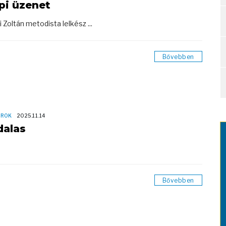
pi üzenet
i Zoltán metodista lelkész ...
Bővebben
OROK
2025.11.14
dalas
Bővebben