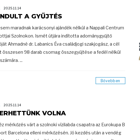
K
2025.11.14
INDULT A GYŰJTÉS
 sem maradnak karácsonyi ajándék nélkül a Nappali Centrum
tottjai Szolnokon. Ismét útjára indította adománygyűjtő
óját Ahmadné dr. Labanics Éva családjogi szakjogász, a cél
 összesen 98 darab csomag összegyűjtése a fedél nélkül
számára. ...
Bővebben
K
2025.11.14
ERHETTÜNK VOLNA
z mérkőzés várt a szolnoki vízilabda csapatra az Eurokupa B
ort Barcelona elleni mérkőzésén. Jó kezdés után a vendég