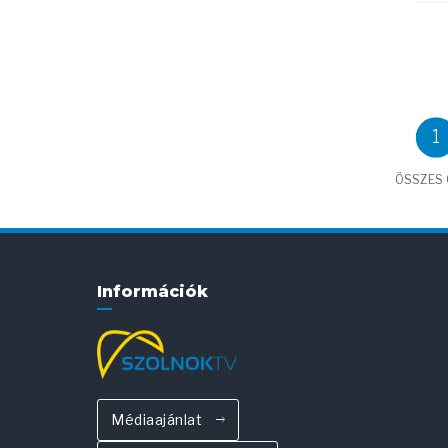
1
ÖSSZES C
Információk
Médiaajánlat