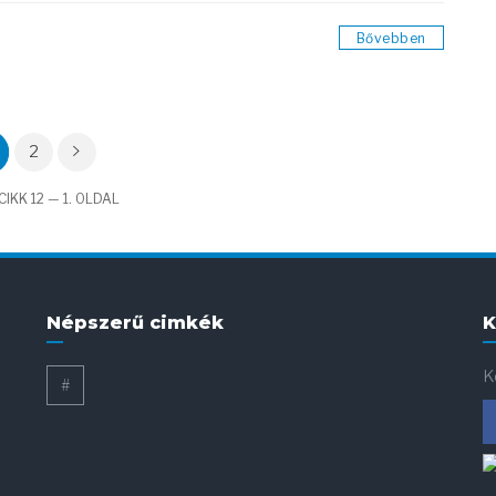
Bővebben
2
IKK 12 — 1. OLDAL
Népszerű cimkék
K
K
#