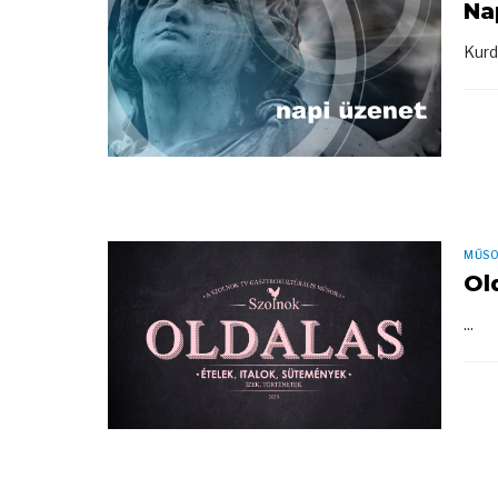
Na
Kurd
MŰS
Ol
...