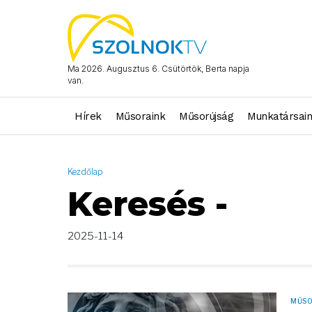
AND ( start_date >= "2025-11-14 00:00:00" AND start_date <= "2
Ma 2026. Augusztus 6. Csütörtök, Berta napja
van.
Hírek
Műsoraink
Műsorújság
Munkatársai
Kezdőlap
Keresés -
2025-11-14
MŰS