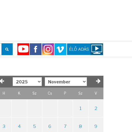
H
K
Sz
Cs
P
Sz
V
1
2
3
4
5
6
7
8
9