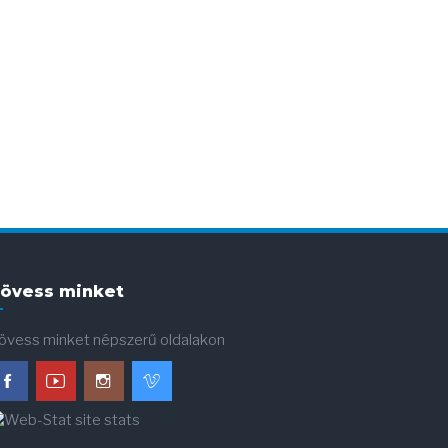
övess minket
övess minket népszerű oldalakon