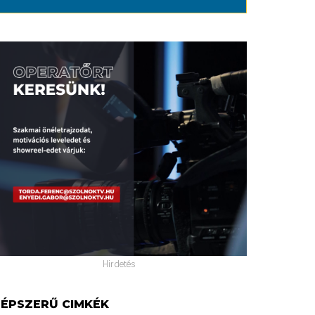
Hirdetés
ÉPSZERŰ CIMKÉK