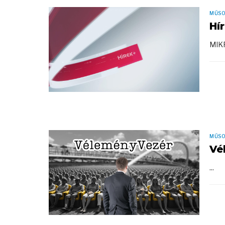
MŰS
Hí
MIK
MŰS
Vé
...