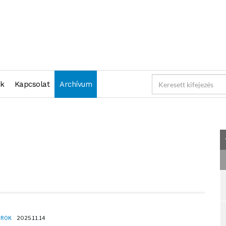
025-11-14 23:59:59" )
nk
Kapcsolat
Archívum
OROK
2025.11.14