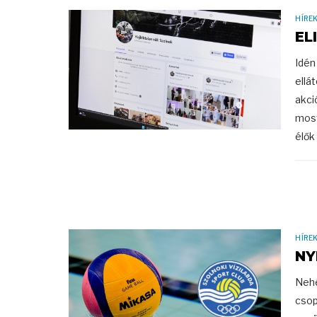
HÍRE
EL
Idén
ellá
akci
most
élők 
HÍRE
NY
Nehé
csop