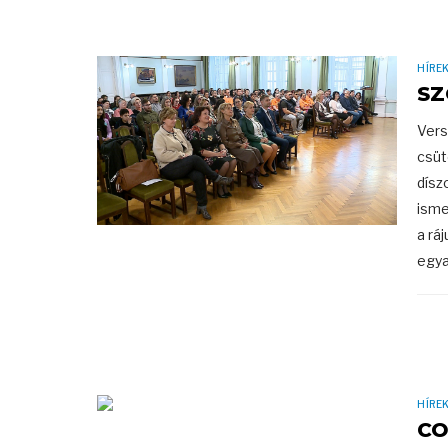
HÍRE
SZ
Vers
csüt
dísz
isme
a rá
egyar
HÍRE
CO