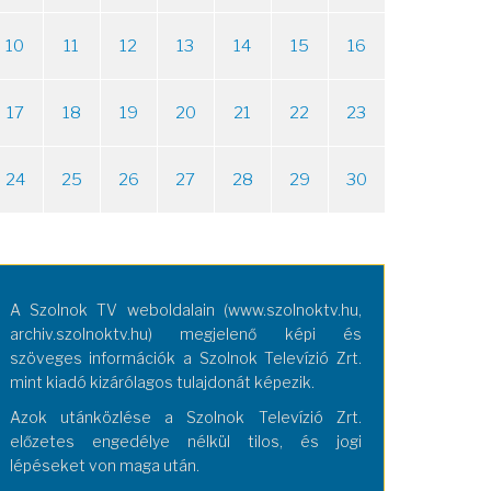
10
11
12
13
14
15
16
17
18
19
20
21
22
23
24
25
26
27
28
29
30
A Szolnok TV weboldalain (www.szolnoktv.hu,
archiv.szolnoktv.hu) megjelenő képi és
szöveges információk a Szolnok Televízió Zrt.
mint kiadó kizárólagos tulajdonát képezik.
Azok utánközlése a Szolnok Televízió Zrt.
előzetes engedélye nélkül tilos, és jogi
lépéseket von maga után.