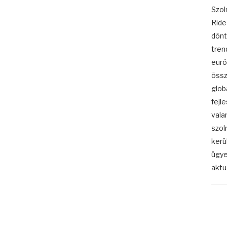
Szol
Ride
dönt
tren
euró
össz
glob
fejl
vala
szol
kerü
ügye
aktuá