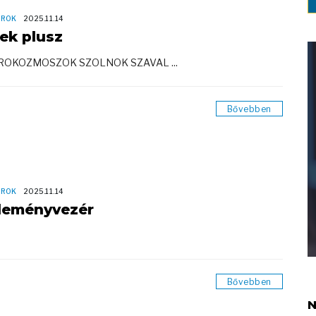
OROK
2025.11.14
rek plusz
ROKOZMOSZOK SZOLNOK SZAVAL ...
Bővebben
OROK
2025.11.14
leményvezér
Bővebben
N