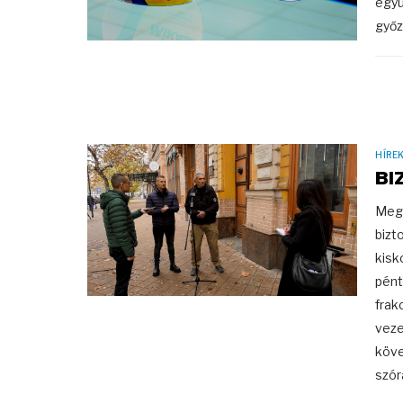
együ
győz
HÍRE
BI
Megk
bizt
kisk
pént
frak
veze
köve
szór