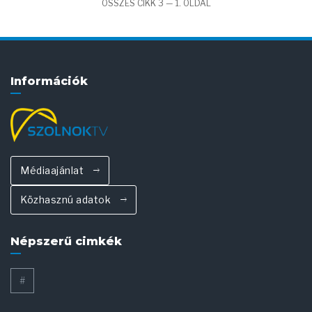
ÖSSZES CIKK 3 — 1. OLDAL
Információk
Médiaajánlat
Közhasznú adatok
Népszerű cimkék
#