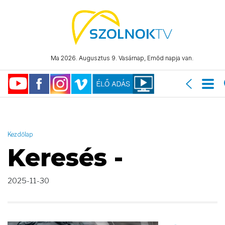
AND ( start_date >= "2025-11-30 00:00:00" AND start_date <=
"2025-11-30 23:59:59" )
Ma 2026. Augusztus 9. Vasárnap, Emőd napja van.
Kezdőlap
Keresés -
2025-11-30