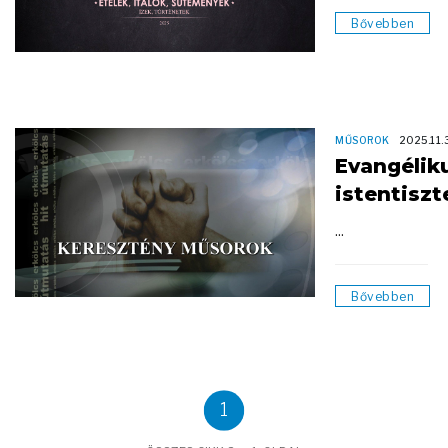
Bővebben
MŰSOROK
2025.11.
Evangélik
istentiszt
...
Bővebben
1