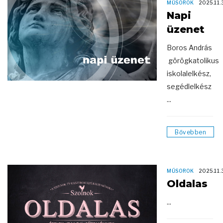
MŰSOROK
2025.11.
Napi
üzenet
Boros András
görögkatolikus
iskolalelkész,
segédlelkész
...
Bővebben
MŰSOROK
2025.11.
Oldalas
...