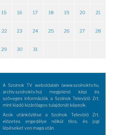
15
16
17
18
19
20
21
22
23
24
25
26
27
28
29
30
31
A Szolnok TV weboldalain (www.szolnoktv.hu,
archiv.szolnoktv.hu) megjelenő képi és
szöveges információk a Szolnok Televízió Zrt.
mint kiadó kizárólagos tulajdonát képezik.
Azok utánközlése a Szolnok Televízió Zrt.
előzetes engedélye nélkül tilos, és jogi
lépéseket von maga után.