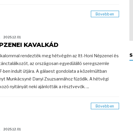
Bővebben
K
2025.12.01
PZENEI KAVALKÁD
S
alkalommal rendezték meg hétvégén az Itt-Honi Népzenei és
ánctalálkozót, az országosan egyedülálló seregszemle
-ben indult útjára. A gálaest gondolata a közelmúltban
nyt Munkácsyné Danyi Zsuzsannához fűződik. A hétvégi
lkozó nyitányát neki ajánlották a résztvevők. ...
Bővebben
K
2025.12.01