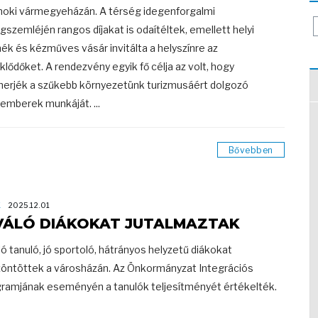
noki vármegyeházán. A térség idegenforgalmi
gszemléjén rangos díjakat is odaítéltek, emellett helyi
ék és kézműves vásár invitálta a helyszínre az
klődőket. A rendezvény egyik fő célja az volt, hogy
merjék a szűkebb környezetünk turizmusáért dolgozó
emberek munkáját. ...
Bővebben
K
2025.12.01
VÁLÓ DIÁKOKAT JUTALMAZTAK
ló tanuló, jó sportoló, hátrányos helyzetű diákokat
öntöttek a városházán. Az Önkormányzat Integrációs
ramjának eseményén a tanulók teljesítményét értékelték.