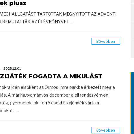
rek plusz
MEGHALLGATÁST TARTOTTAK MEGNYITOTT AZ ADVENTI
U BEMUTATTÁK AZ ÚJ ÉVKÖNYVET ...
Bővebben
K
2025.12.01
ZIJÁTÉK FOGADTA A MIKULÁST
nokra idén elsőként az Ormos Imre parkba érkezett meg a
lás. A már hagyományos december eleji rendezvényen
játék, gyermekdalok, forró csoki és ajándék várta a
ádokat. ...
Bővebben