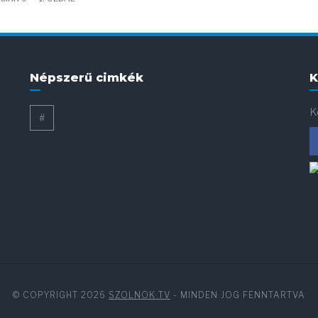
Népszerű cimkék
K
K
#
© COPYRIGHT 2026
SZOLNOK TV
- MINDEN JOG FENNTARTVA