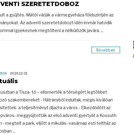
VENTI SZERETETDOBOZ
dult a gyűjtés. Mától várják a vármegyeháza földszintjén az
ányokat. Az adventi szeretetdobozt idén immár hatodik
lommal igyekeznek megtölteni a nélkülözők javára. ...
Bővebben
OROK
2025.12.01
tuális
kuszban a Tisza- tó – elismerték a térségért legtöbbet
ozó szakembereket - Hátrányból indultak, mégis kiválóan
esítettek- a teljesítményt díjazta a város - Elkezdődött az
pváros- meggyújtották az első adventi gyertyát a Kossuth
n - megtelt a park, eljött a mikulás- vasárnap esti teltház az
sban ...