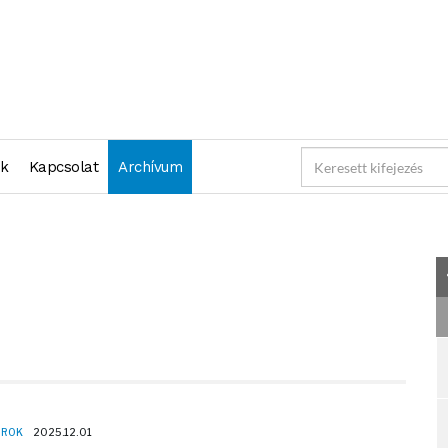
2025-12-01 23:59:59" )
nk
Kapcsolat
Archívum
OROK
2025.12.01