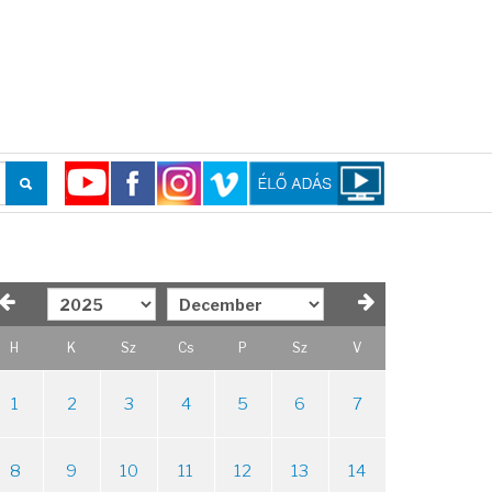
H
K
Sz
Cs
P
Sz
V
1
2
3
4
5
6
7
8
9
10
11
12
13
14