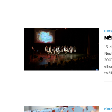
HÍRE
NÉ
15. 
Népt
2007
elhu
talá
HÍRE