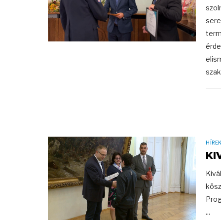
szol
sere
term
érde
elis
szak
HÍRE
KI
Kivá
kösz
Prog
...