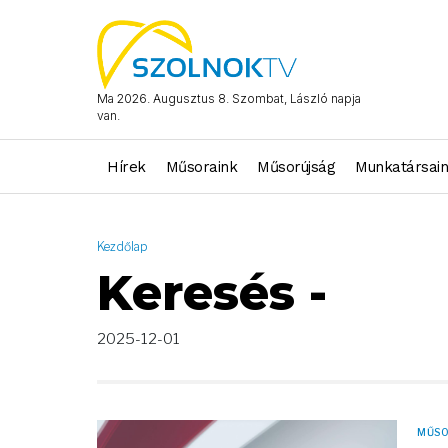
AND ( start_date >= "2025-12-01 00:00:00" AND start_date <= "
Ma 2026. Augusztus 8. Szombat, László napja
van.
Hírek
Műsoraink
Műsorújság
Munkatársai
Kezdőlap
Keresés -
2025-12-01
MŰS