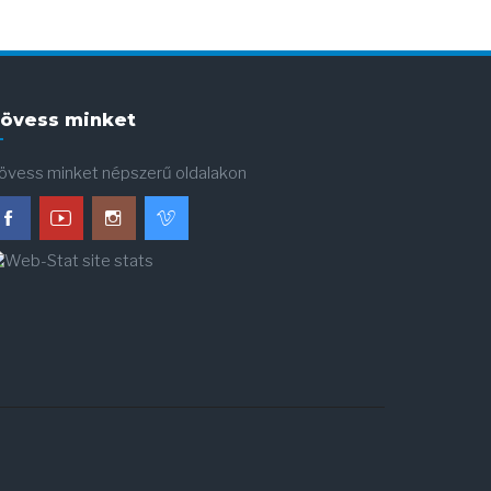
övess minket
övess minket népszerű oldalakon