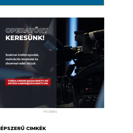
Hirdetés
ÉPSZERŰ CIMKÉK