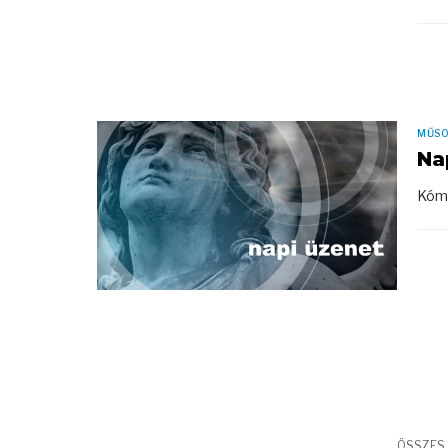
MŰS
Na
Kómá
ÖSSZES 