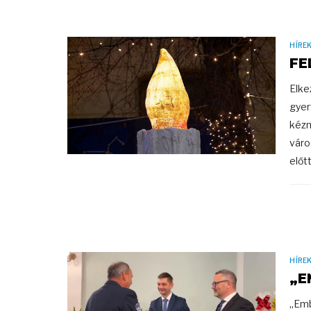
HÍRE
FE
Elke
gyer
kézm
váro
előtt
HÍRE
„E
„Emb