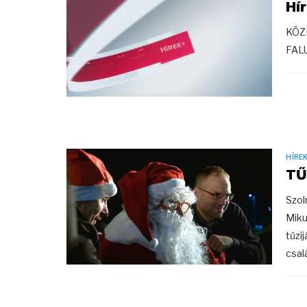
Hí
KÖZ
FAL
HÍRE
TŰ
Szol
Miku
tűzi
csal