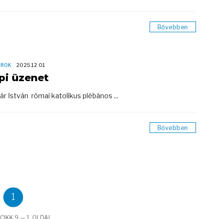
Bővebben
OROK
2025.12.01
pi üzenet
r István római katolikus plébános ...
Bővebben
1
CIKK 9 — 1. OLDAL