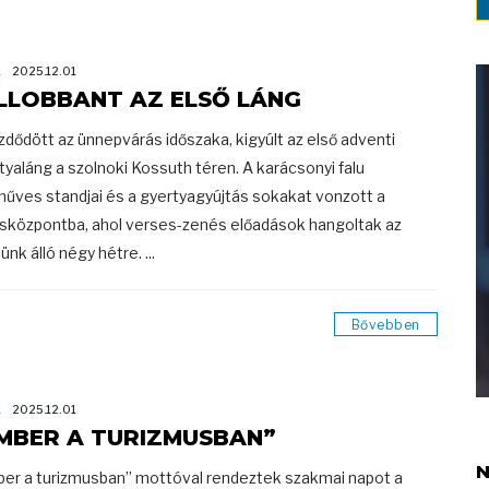
K
2025.12.01
LLOBBANT AZ ELSŐ LÁNG
zdődött az ünnepvárás időszaka, kigyúlt az első adventi
tyaláng a szolnoki Kossuth téren. A karácsonyi falu
űves standjai és a gyertyagyújtás sokakat vonzott a
sközpontba, ahol verses-zenés előadások hangoltak az
ünk álló négy hétre. ...
Bővebben
K
2025.12.01
MBER A TURIZMUSBAN”
N
er a turizmusban” mottóval rendeztek szakmai napot a