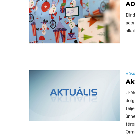
AD
Elin
adom
alka
MŰS
Ak
- Fó
dolg
telj
ünne
tére
Ormo