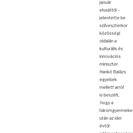
január
elsejétől –
jelentette be
szilveszterkor
közösségi
oldalán a
kulturális és
innovációs
miniszter.
Hankó Balázs
egyebek
mellett arról
is beszélt,
hogy a
háromgyermeke
után az idei
évtől