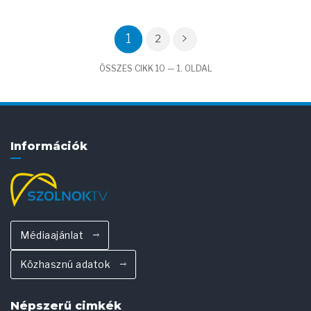
1
2
ÖSSZES CIKK 10 — 1. OLDAL
Információk
Médiaajánlat
Közhasznú adatok
Népszerű cimkék