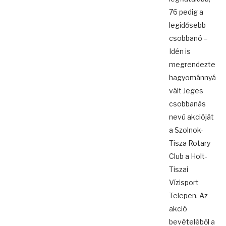
76 pedig a
legidősebb
csobbanó –
Idén is
megrendezte
hagyománnyá
vált Jeges
csobbanás
nevű akcióját
a Szolnok-
Tisza Rotary
Club a Holt-
Tiszai
Vízisport
Telepen. Az
akció
bevételéből a