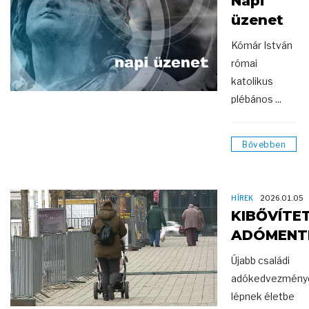
Napi
üzenet
Kómár István
római
katolikus
plébános ...
Bővebben
HÍREK
2026.01.05
KIBŐVÍTE
ADÓMENT
Újabb családi
adókedvezmény
lépnek életbe