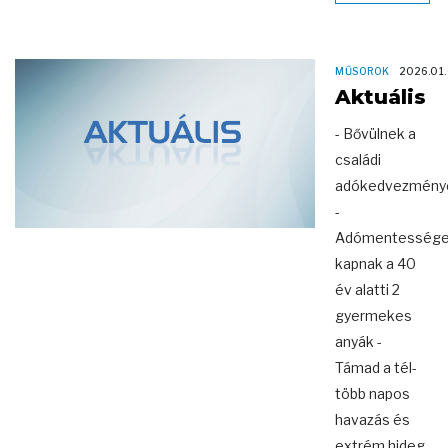
MŰSOROK
2026.01
Aktuális
- Bővülnek a
családi
adókedvezmény
-
Adómentessége
kapnak a 40
év alatti 2
gyermekes
anyák -
Támad a tél-
több napos
havazás és
extrém hideg