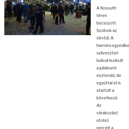
A Kossuth
téren
búcsúzott
Szolnok az
óévtől. A
harmincegyedike
szilveszteri
bulival lezárult
a jubileumi
esztendő, de
egyúttal el is
startolt a
következő.
Az
várakozást
utolsó
perceit a