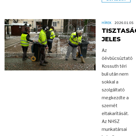
HÍREK
2026.01.05
TISZTASÁ
JELES
Az
óévbúcsúztató
Kossuth téri
buli után nem
sokkal a
szolgáltató
megkezdte a
szemét
eltakarítását.
Az NHSZ
munkatársai