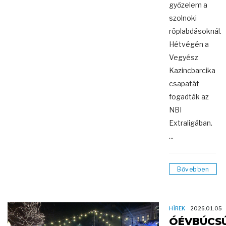
győzelem a
szolnoki
röplabdásoknál.
Hétvégén a
Vegyész
Kazincbarcika
csapatát
fogadták az
NBI
Extraligában.
...
Bővebben
HÍREK
2026.01.05
ÓÉVBÚCS