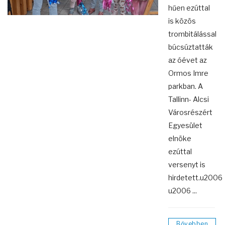
hűen ezúttal
is közös
trombitálással
búcsúztatták
az óévet az
Ormos Imre
parkban. A
Tallinn- Alcsi
Városrészért
Egyesület
elnöke
ezúttal
versenyt is
hirdetett.u2006
u2006 ...
Bővebben