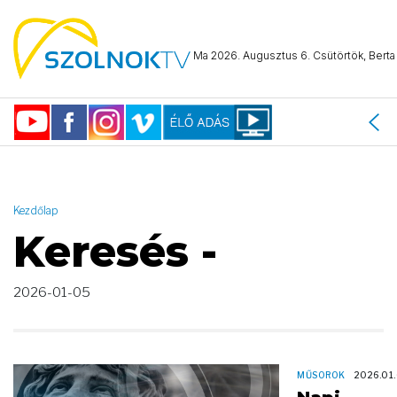
AND ( start_date >= "2026-01-05 00:00:00" AND start_date <=
"2026-01-05 23:59:59" )
Ma 2026. Augusztus 6. Csütörtök, Berta 
Kezdőlap
Keresés -
2026-01-05
MŰSOROK
2026.01