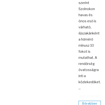
szerint
Szolnokon
havas és
ónos eső is
várható,
éjszakánként
a hőmérő
mínusz 10
fokot is
mutathat. A
rendőrség
óvatosságra
inti a
közlekedőket.
...
Bővebben