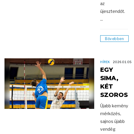
az
újesztendőt.
...
Bővebben
HÍREK
2026.01.05
EGY
SIMA,
KÉT
SZOROS
Újabb kemény
mérkőzés,
sajnos újabb
vendég