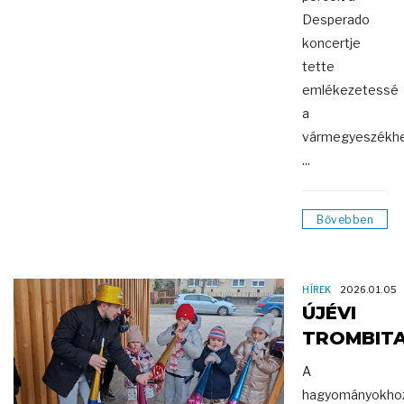
Desperado
koncertje
tette
emlékezetessé
a
vármegyeszékhe
...
Bővebben
HÍREK
2026.01.05
ÚJÉVI
TROMBIT
A
hagyományokho