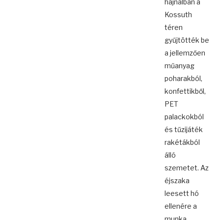
hajnalban a
Kossuth
téren
gyűjtötték be
a jellemzően
műanyag
poharakból,
konfettikből,
PET
palackokból
és tűzijáték
rakétákból
álló
szemetet. Az
éjszaka
leesett hó
ellenére a
munka