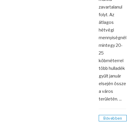
zavartalanul
folyt. Az
átlagos
hétvégi
mennyiségnél
mintegy 20-
25
köbméterrel
több hulladék
gyűlt január
elsején össze
a város
területén. ...
Bővebben