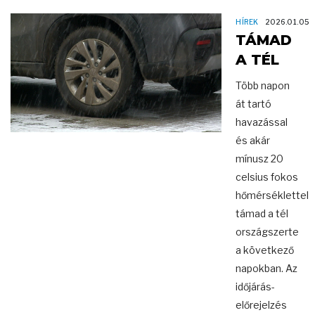
HÍREK
2026.01.05
TÁMAD
A TÉL
Több napon
át tartó
havazással
és akár
mínusz 20
celsius fokos
hőmérséklettel
támad a tél
országszerte
a következő
napokban. Az
időjárás-
előrejelzés