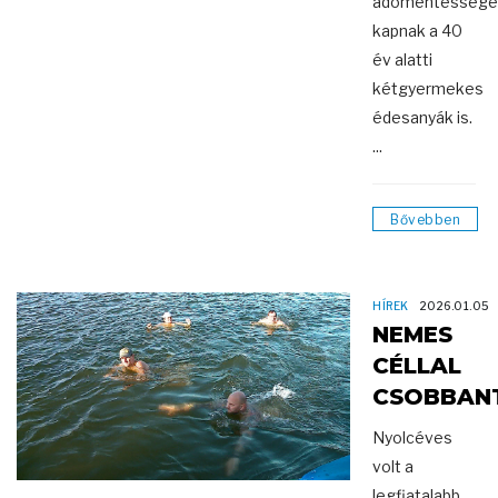
adómentessége
kapnak a 40
év alatti
kétgyermekes
édesanyák is.
...
Bővebben
HÍREK
2026.01.05
NEMES
CÉLLAL
CSOBBAN
Nyolcéves
volt a
legfiatalabb,