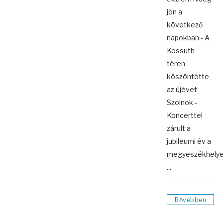
jön a
következő
napokban - A
Kossuth
téren
köszöntötte
az újévet
Szolnok -
Koncerttel
zárult a
jubileumi év a
megyeszékhely
...
Bővebben