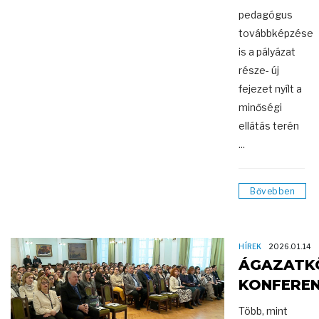
pedagógus
továbbképzése
is a pályázat
része- új
fejezet nyílt a
minőségi
ellátás terén
...
Bővebben
HÍREK
2026.01.14
ÁGAZATK
KONFEREN
Több, mint