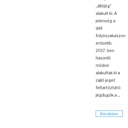
„állójég”
alakult ki. A
jelenség a
déli
folyószakaszon
erősebb.
2017- ben
hasonló
módon
alakultak ki a
zajló jeget
feltartóztató
jégdugók.a ...
Bővebben