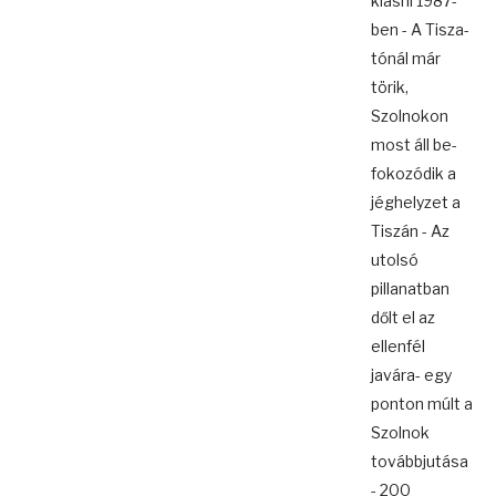
kiásni 1987-
ben - A Tisza-
tónál már
törik,
Szolnokon
most áll be-
fokozódik a
jéghelyzet a
Tiszán - Az
utolsó
pillanatban
dőlt el az
ellenfél
javára- egy
ponton múlt a
Szolnok
továbbjutása
- 200