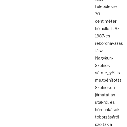
településre
70
centiméter
hó hullott. Az
1987-es
rekordhavazás
Jász-
Nagykun-
Szolnok
vármegyét is
megbénította:
Szolnokon
járhatatlan
utakról, és
hómunkások
toborzásáról
szóltak a