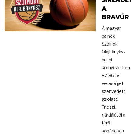
SIKERÜLT
A
BRAVÚR
A magyar
bajnok
Szolnoki
Olajbányász
hazai
környezetben
87-86-os
vereséget
szenvedett
az olasz
Trieszt
gárdájától a
férfi
kosárlabda