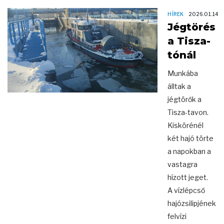
HÍREK
2026.01.14
Jégtörés
a Tisza-
tónál
Munkába
álltak a
jégtörők a
Tisza-tavon.
Kiskörénél
két hajó törte
a napokban a
vastagra
hízott jeget.
A vízlépcső
hajózsilipjének
felvízi