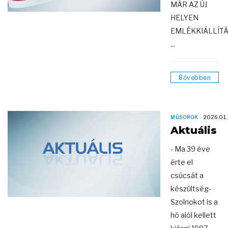
MÁR AZ ÚJ
HELYEN
EMLÉKKIÁLLÍT
...
Bővebben
MŰSOROK
2026.01.
Aktuális
- Ma 39 éve
érte el
csúcsát a
készültség-
Szolnokot is a
hó alól kellett