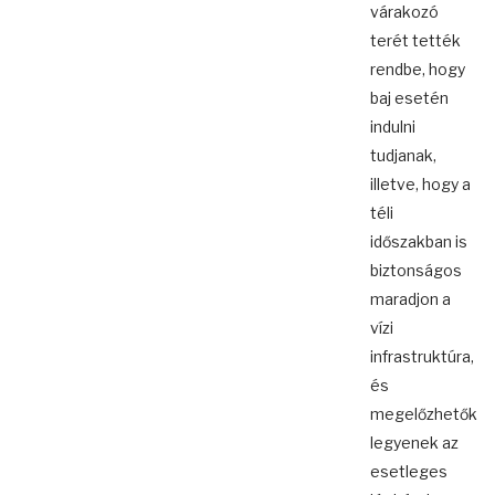
várakozó
terét tették
rendbe, hogy
baj esetén
indulni
tudjanak,
illetve, hogy a
téli
időszakban is
biztonságos
maradjon a
vízi
infrastruktúra,
és
megelőzhetők
legyenek az
esetleges