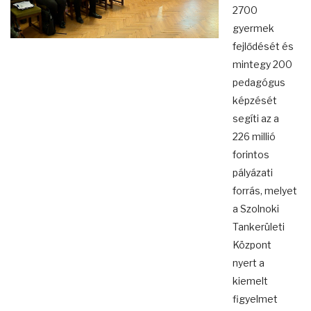
2700
gyermek
fejlődését és
mintegy 200
pedagógus
képzését
segíti az a
226 millió
forintos
pályázati
forrás, melyet
a Szolnoki
Tankerületi
Központ
nyert a
kiemelt
figyelmet