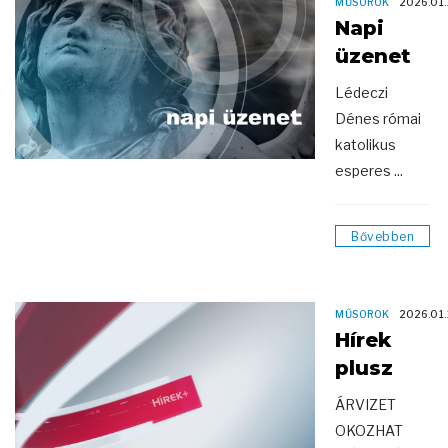
MŰSOROK
2026.01.
Napi
üzenet
Lédeczi
Dénes római
katolikus
esperes ...
Bővebben
MŰSOROK
2026.01.
Hírek
plusz
ÁRVIZET
OKOZHAT