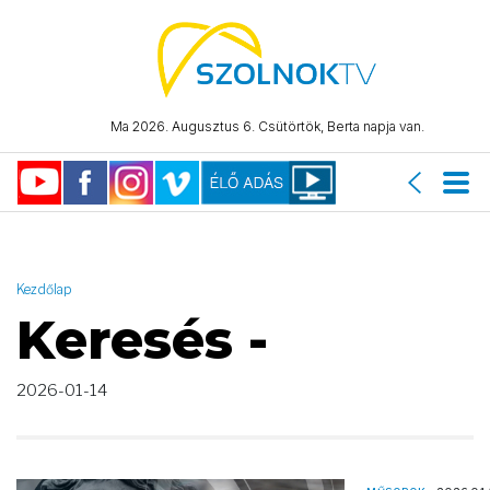
AND ( start_date >= "2026-01-14 00:00:00" AND start_date <=
"2026-01-14 23:59:59" )
Ma 2026. Augusztus 6. Csütörtök, Berta napja van.
Kezdőlap
Keresés -
2026-01-14