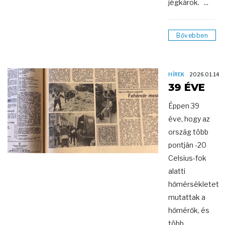
jégkárok. ...
Bővebben
HÍREK
2026.01.14
39 ÉVE
Éppen 39
éve, hogy az
ország több
pontján -20
Celsius-fok
alatti
hőmérsékletet
mutattak a
hőmérők, és
több