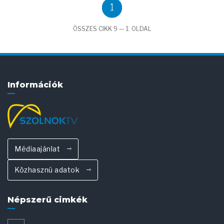
1
ÖSSZES CIKK 9 — 1. OLDAL
Információk
Médiaajánlat
Közhasznú adatok
Népszerű cimkék