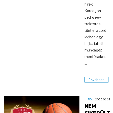
hírek,
Karcagon
pedig egy
traktoros
tűnt el a zord
időben egy
bajba jutott
munkagép
mentésekor.
...
Bővebben
HÍREK
2026.01.14
NEM