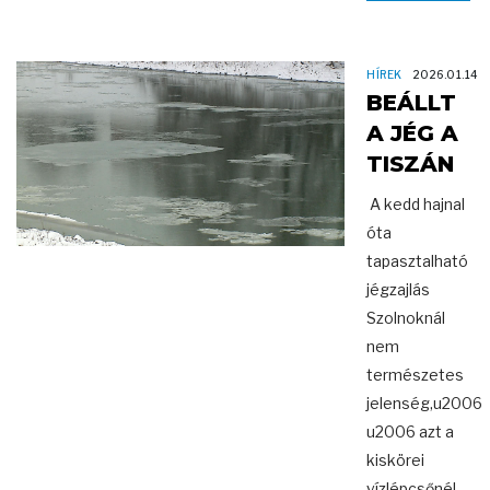
HÍREK
2026.01.14
BEÁLLT
A JÉG A
TISZÁN
A kedd hajnal
óta
tapasztalható
jégzajlás
Szolnoknál
nem
természetes
jelenség,u2006
u2006 azt a
kiskörei
vízlépcsőnél