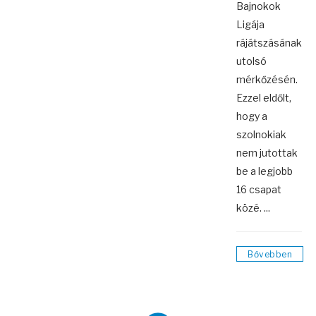
Bajnokok
Ligája
rájátszásának
utolsó
mérkőzésén.
Ezzel eldőlt,
hogy a
szolnokiak
nem jutottak
be a legjobb
16 csapat
közé. ...
Bővebben