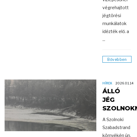
végrehajtott
jégtörési
munkálatok
idézték elő. a
...
Bővebben
HÍREK
2026.01.14
ÁLLÓ
JÉG
SZOLNOK
A Szolnoki
Szabadstrand
környékén ún.