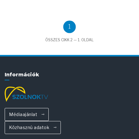
1
ÖSSZES CIKK 2 — 1. OLDAL
Információk
Médiaajánlat
Közhasznú adatok