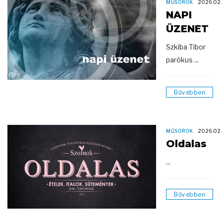
MŰSOROK
2026.02
NAPI
ÜZENET
Szkiba Tibor
parókus ...
Bővebben
MŰSOROK
2026.02
Oldalas
...
Bővebben