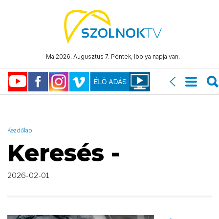
AND ( start_date >= "2026-02-01 00:00:00" AND start_date <=
"2026-02-01 23:59:59" )
Ma 2026. Augusztus 7. Péntek, Ibolya napja van.
Kezdőlap
Keresés -
2026-02-01