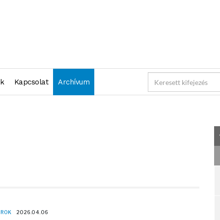
"2026-04-06 23:59:59" )
nk
Kapcsolat
Archívum
OROK
2026.04.06