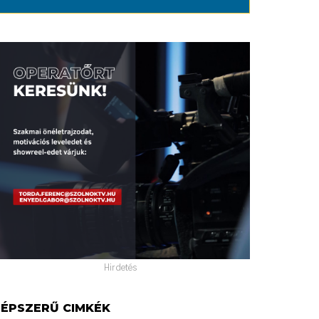
Hirdetés
ÉPSZERŰ CIMKÉK