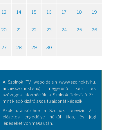
13
14
15
16
17
18
19
20
21
22
23
24
25
26
27
28
29
30
A Szolnok TV weboldalain (www.szolnoktv.hu,
archiv.szolnoktv.hu) megjelenő képi és
szöveges információk a Szolnok Televízió Zrt.
mint kiadó kizárólagos tulajdonát képezik.
Azok utánközlése a Szolnok Televízió Zrt.
előzetes engedélye nélkül tilos, és jogi
lépéseket von maga után.