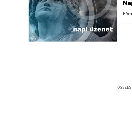
Na
Kómá
ÖSSZES 