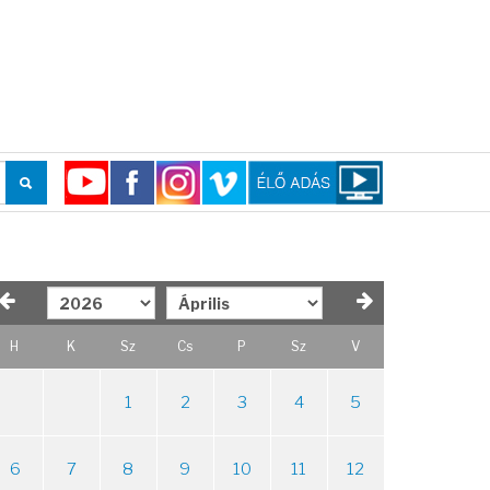
H
K
Sz
Cs
P
Sz
V
1
2
3
4
5
6
7
8
9
10
11
12