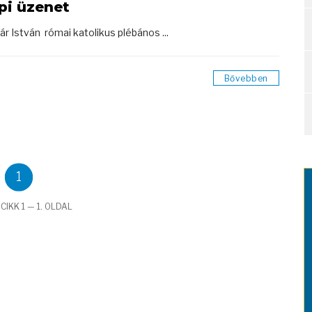
pi üzenet
r István római katolikus plébános ...
Bővebben
1
CIKK 1 — 1. OLDAL