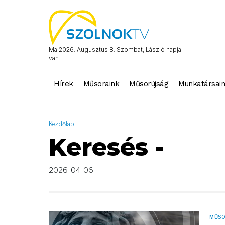
AND ( start_date >= "2026-04-06 00:00:00" AND start_date <= 
Ma 2026. Augusztus 8. Szombat, László napja
van.
Hírek
Műsoraink
Műsorújság
Munkatársai
Kezdőlap
Keresés -
2026-04-06
MŰS