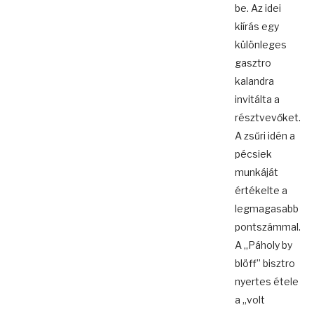
be. Az idei
kiírás egy
különleges
gasztro
kalandra
invitálta a
résztvevőket.
A zsűri idén a
pécsiek
munkáját
értékelte a
legmagasabb
pontszámmal.
A „Páholy by
blöff” bisztro
nyertes étele
a „volt