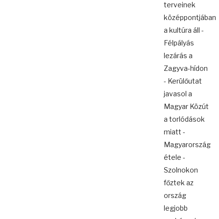
terveinek
középpontjában
a kultúra áll -
Félpályás
lezárás a
Zagyva-hídon
- Kerülőutat
javasol a
Magyar Közút
a torlódások
miatt -
Magyarország
étele -
Szolnokon
főztek az
ország
legjobb