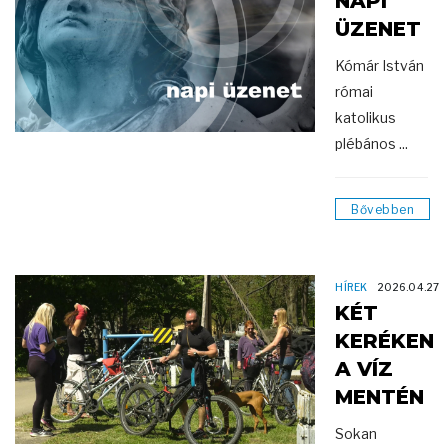
NAPI
ÜZENET
Kómár István
római
katolikus
plébános ...
Bővebben
HÍREK
2026.04.27
KÉT
KERÉKEN
A VÍZ
MENTÉN
Sokan