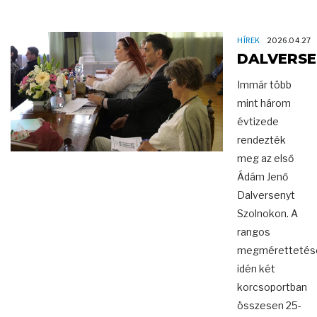
HÍREK
2026.04.27
DALVERSE
Immár több
mint három
évtizede
rendezték
meg az első
Ádám Jenő
Dalversenyt
Szolnokon. A
rangos
megmérettetés
idén két
korcsoportban
összesen 25-