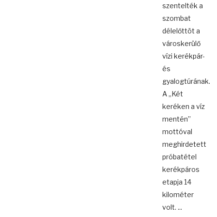
szentelték a
szombat
délelőttöt a
városkerülő
vízi kerékpár-
és
gyalogtúrának.
A „Két
keréken a víz
mentén”
mottóval
meghirdetett
próbatétel
kerékpáros
etapja 14
kilométer
volt. ...