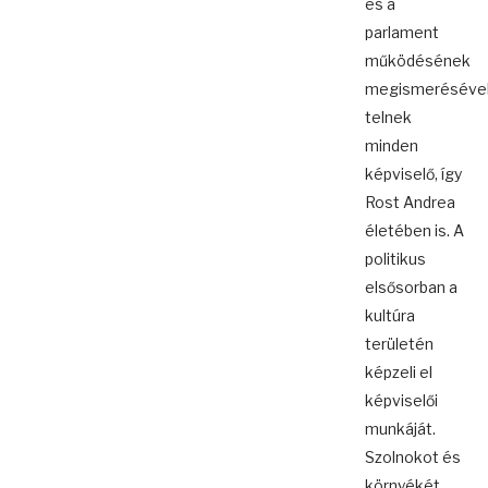
és a
parlament
működésének
megismeréséve
telnek
minden
képviselő, így
Rost Andrea
életében is. A
politikus
elsősorban a
kultúra
területén
képzeli el
képviselői
munkáját.
Szolnokot és
környékét