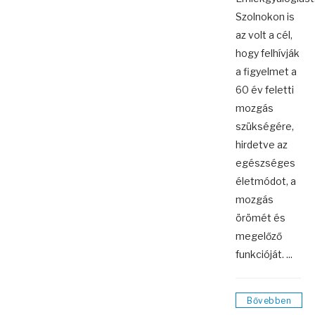
Szolnokon is
az volt a cél,
hogy felhívják
a figyelmet a
60 év feletti
mozgás
szükségére,
hirdetve az
egészséges
életmódot, a
mozgás
örömét és
megelőző
funkcióját. ...
Bővebben