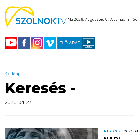
AND ( start_date >= "2026-04-27 00:00:00" AND start_date <=
"2026-04-27 23:59:59" )
Ma 2026. Augusztus 9. Vasárnap, Emőd n
Kezdőlap
Keresés -
2026-04-27
MŰSOROK
2026.04