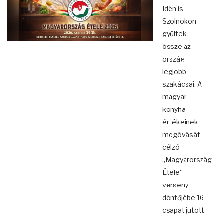
Idén is
Szolnokon
gyűltek
össze az
ország
legjobb
szakácsai. A
magyar
konyha
értékeinek
megóvását
célzó
„Magyarország
Étele”
verseny
döntőjébe 16
csapat jutott