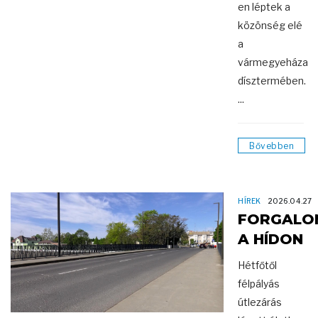
en léptek a
közönség elé
a
vármegyeháza
dísztermében.
...
Bővebben
HÍREK
2026.04.27
FORGALO
A HÍDON
Hétfőtől
félpályás
útlezárás