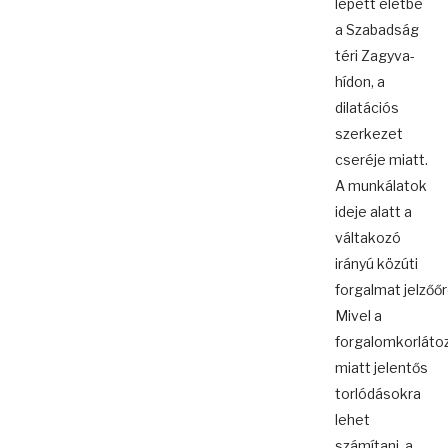
lépett életbe
a Szabadság
téri Zagyva-
hídon, a
dilatációs
szerkezet
cseréje miatt.
A munkálatok
ideje alatt a
váltakozó
irányú közúti
forgalmat jelzőőrö
Mivel a
forgalomkorláto
miatt jelentős
torlódásokra
lehet
számítani, a