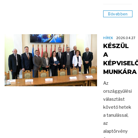
Bővebben
HÍREK
2026.04.27
KÉSZÜL
A
KÉPVISELŐ
MUNKÁRA
Az
országgyűlési
választást
követő hetek
a tanulással,
az
alaptörvény