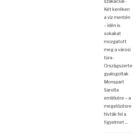
szakácsai -
Két keréken
a víz mentén
– idén is
sokakat
mozgatott
meg a városi
túra -
Országszerte
gyalogoltak
Monspart
Sarolta
emlékére – a
megelőzésre
hívták fel a
figyelmet ...