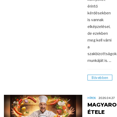
érintő
kérdésekben
is vannak
elképzelései,
de ezekben
meg kell várni
a
szakbizottságok
munkáját is. ...
Bővebben
HÍREK
2026.04.27
MAGYARO
ÉTELE