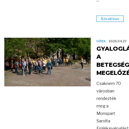
Bővebben
HÍREK
2026.04.27
GYALOGL
A
BETEGSÉ
MEGELŐZ
Csaknem 70
városban
rendezték
meg a
Monspart
Sarolta
Emlékgyaloglást