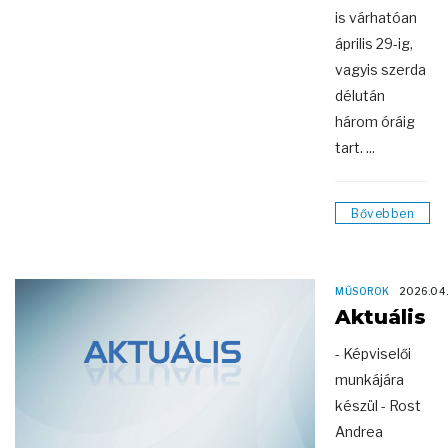
is várhatóan
április 29-ig,
vagyis szerda
délután
három óráig
tart. ...
Bővebben
MŰSOROK
2026.04
Aktuális
- Képviselői
munkájára
készül - Rost
Andrea