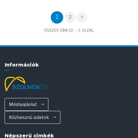
1
2
ÖSSZES CIKK 10 — 1. OLDAL
Információk
Médiaajánlat
Közhasznú adatok
Népszerű cimkék