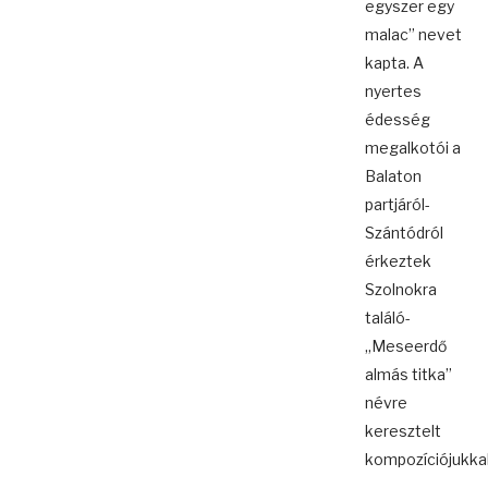
egyszer egy
malac” nevet
kapta. A
nyertes
édesség
megalkotói a
Balaton
partjáról-
Szántódról
érkeztek
Szolnokra
találó-
„Meseerdő
almás titka”
névre
keresztelt
kompozíciójukkal
...