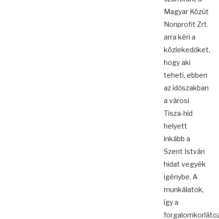
Magyar Közút
Nonprofit Zrt.
arra kéri a
közlekedőket,
hogy aki
teheti, ebben
az időszakban
a városi
Tisza-híd
helyett
inkább a
Szent István
hidat vegyék
igénybe. A
munkálatok,
így a
forgalomkorláto