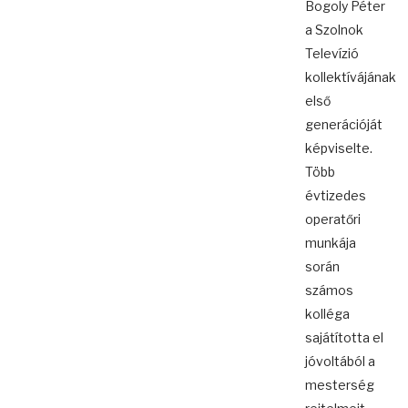
Bogoly Péter
a Szolnok
Televízió
kollektívájának
első
generációját
képviselte.
Több
évtizedes
operatőri
munkája
során
számos
kolléga
sajátította el
jóvoltából a
mesterség