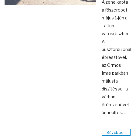
A zene kapta
a főszerepet
május 1-jén a
Tallinn
városrészben.
A
buszfordulónál
ébresztővel,
az Ormos
Imre parkban
májusfa
díszítéssel, a
várban
örömzenével
ünnepltek. ...
Bővebben