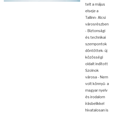
telt a május
elseje a
Tallinn- Alcsi
városrészben
- Biztonsági
és technikai
szempontok
döntöttek- új
közösségi
oldalt indított
Szolnok
városa - Nem
volt könnyű- a
magyar nyelv
és irodalom
írásbelikkel
hivatalosan is