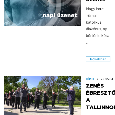
Nagy Imre
római
katolikus
diakónus, ny.
börtönlelkész
...
Bővebben
HÍREK
2026.05.04
ZENÉS
ÉBRESZT
A
TALLINNO