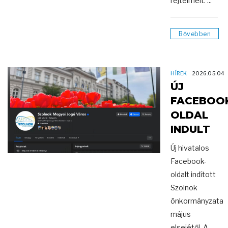
rejtelmeit. ...
Bővebben
HÍREK
2026.05.04
ÚJ
FACEBOO
OLDAL
INDULT
Új hivatalos
Facebook-
oldalt indított
Szolnok
önkormányzata
május
elsejétől. A