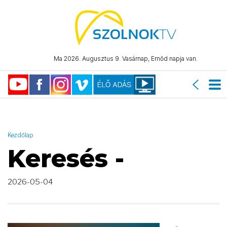
AND ( start_date >= "2026-05-04 00:00:00" AND start_date <=
"2026-05-04 23:59:59" )
Ma 2026. Augusztus 9. Vasárnap, Emőd napja van.
Kezdőlap
Keresés -
2026-05-04