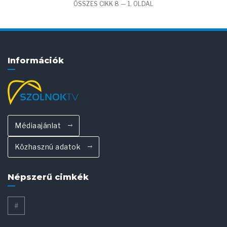
ÖSSZES CIKK 8 — 1. OLDAL
Információk
Médiaajánlat
Közhasznú adatok
Népszerű cimkék
#