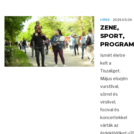
HÍREK
2026.05.04
ZENE,
SPORT,
PROGRA
Ismét életre
kelt a
Tiszaliget.
Május elsején
vurstlival,
sörrel és
virslivel,
focival és
koncertekkel
várták az
érdeklődőket.u