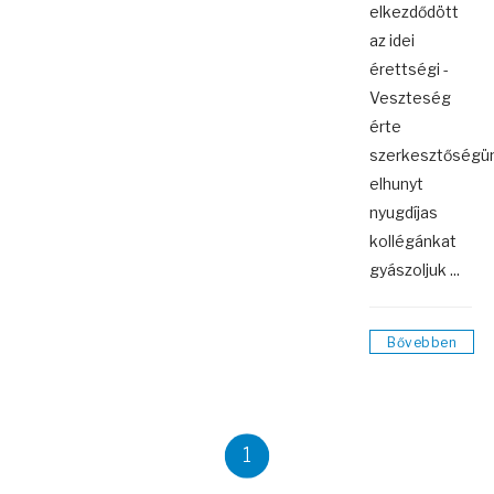
elkezdődött
az idei
érettségi -
Veszteség
érte
szerkesztőségü
elhunyt
nyugdíjas
kollégánkat
gyászoljuk ...
Bővebben
1