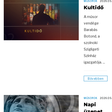
MŰSOROK
2026.05
Kultidő
A műsor
vendége
Barabás
Botond, a
szolnoki
Szigligeti
Színház
igazgatója. ...
Bővebben
MŰSOROK
2026.05
Napi
üzenet