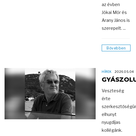
az évben
Jókai Mór és
Arany János is
szerepelt. ...
Bővebben
HÍREK
2026.05.04
GYÁSZOL
Veszteség
érte
szerkesztőségü
elhunyt
nyugdíjas
kollégánk.