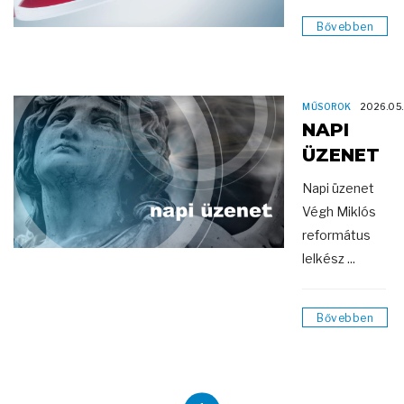
Bővebben
MŰSOROK
2026.05.
NAPI
ÜZENET
Napi üzenet
Végh Miklós
református
lelkész ...
Bővebben