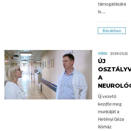
támogatására
is. ...
Bővebben
HÍREK
2026.05.21
ÚJ
OSZTÁLY
A
NEUROLÓ
Új vezető
kezdte meg
munkáját a
Hetényi Géza
Kórház