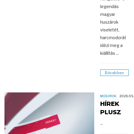
legendás
magyar
huszárok
viseletét,
harcmodorát
idézi meg a
kiállítás ...
Bővebben
MŰSOROK
2026.05.
HÍREK
PLUSZ
...