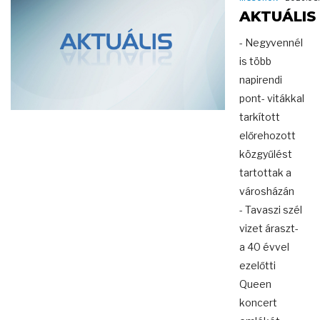
AKTUÁLIS
- Negyvennél
is több
napirendi
pont- vitákkal
tarkított
előrehozott
közgyűlést
tartottak a
városházán
- Tavaszi szél
vizet áraszt-
a 40 évvel
ezelőtti
Queen
koncert