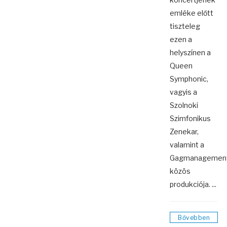
emléke előtt
tiszteleg
ezen a
helyszínen a
Queen
Symphonic,
vagyis a
Szolnoki
Szimfonikus
Zenekar,
valamint a
Gagmanagemen
közös
produkciója. ...
Bővebben