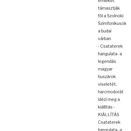
emlékét
támasztják
föl a Szolnoki
Szimfonikusok
a budai
várban
- Csataterek
hangulata- a
legendás
magyar
huszárok
viseletét,
harcmodorát
idézi meg a
kiállítás -
KIÁLLÍTÁS
Csataterek
hangulata- a