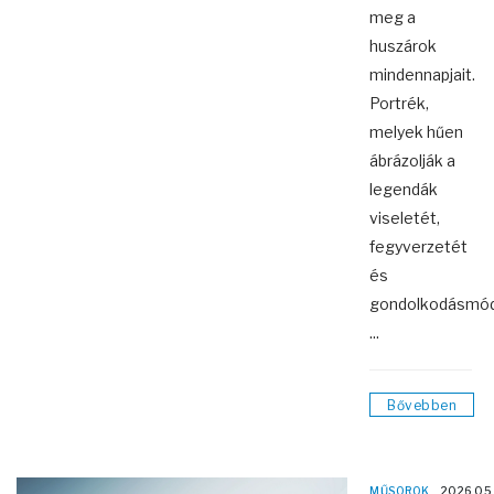
meg a
huszárok
mindennapjait.
Portrék,
melyek hűen
ábrázolják a
legendák
viseletét,
fegyverzetét
és
gondolkodásmód
...
Bővebben
MŰSOROK
2026.05.