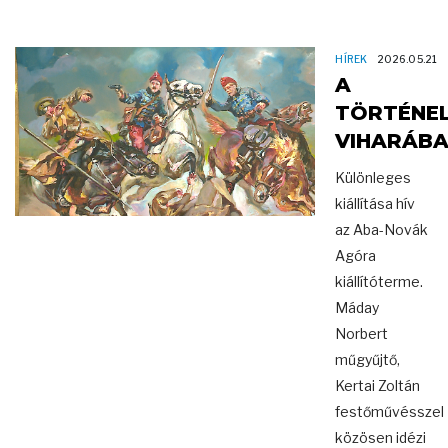
HÍREK
2026.05.21
A
TÖRTÉNE
VIHARÁB
Különleges
kiállítása hív
az Aba-Novák
Agóra
kiállítóterme.
Máday
Norbert
műgyűjtő,
Kertai Zoltán
festőművésszel
közösen idézi