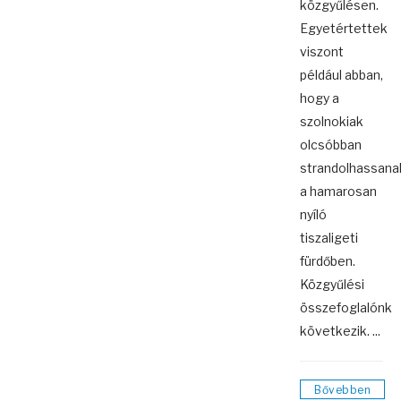
közgyűlésen.
Egyetértettek
viszont
például abban,
hogy a
szolnokiak
olcsóbban
strandolhassana
a hamarosan
nyíló
tiszaligeti
fürdőben.
Közgyűlési
összefoglalónk
következik. ...
Bővebben