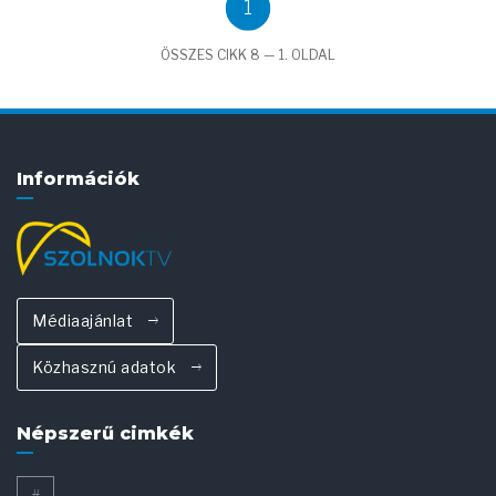
1
ÖSSZES CIKK 8 — 1. OLDAL
Információk
Médiaajánlat
Közhasznú adatok
Népszerű cimkék
#