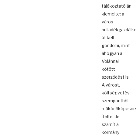
tájékoztatóján
kiemelte: a
város
hulladékgazdálk
át kell
gondolni, mint
ahogyan a
Volánnal
kötött
szerződést is.
A várost,
költségvetési
szempontból
működőképesne
ítélte, de
számít a
kormány