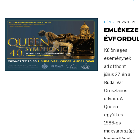
HÍREK
2026.05.21
EMLÉKEZE
ÉVFORDU
Különleges
eseménynek
ad otthont
július 27-én a
Budai Vár
Oroszlános
udvara. A
Queen
együttes
1986-os
magyarországi
koncertjének