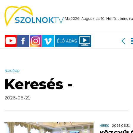
AND ( start_date >= "2026-05-21 00:00:00" AND start_date <=
"2026-05-21 23:59:59" )
Ma 2026. Augusztus 10. Hétfő, Lörinc na
Kezdőlap
Keresés -
2026-05-21
HÍREK
2026.05.21