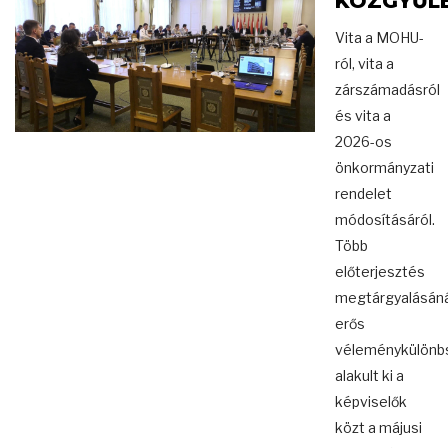
KÖZGYŰL
Vita a MOHU-
ról, vita a
zárszámadásról
és vita a
2026-os
önkormányzati
rendelet
módosításáról.
Több
előterjesztés
megtárgyalásáná
erős
véleménykülönb
alakult ki a
képviselők
közt a májusi