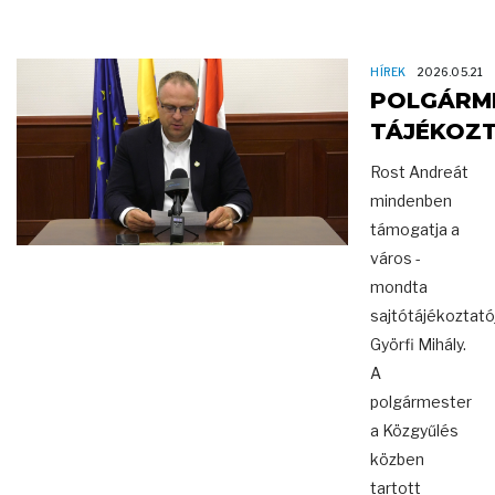
HÍREK
2026.05.21
POLGÁRM
TÁJÉKOZ
Rost Andreát
mindenben
támogatja a
város -
mondta
sajtótájékoztató
Györfi Mihály.
A
polgármester
a Közgyűlés
közben
tartott