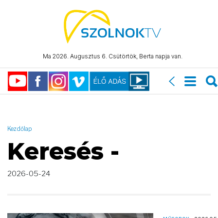
AND ( start_date >= "2026-05-24 00:00:00" AND start_date <=
"2026-05-24 23:59:59" )
Ma 2026. Augusztus 6. Csütörtök, Berta napja van.
Kezdőlap
Keresés -
2026-05-24