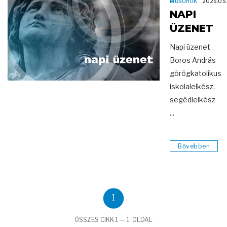
MŰSOROK
2026.05
NAPI
ÜZENET
Napi üzenet
Boros András
görögkatolikus
iskolalelkész,
segédlelkész
...
Bővebben
1
ÖSSZES CIKK 1 — 1. OLDAL