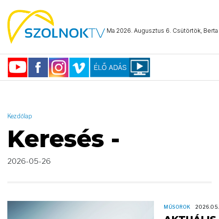
AND ( start_date >= "2026-05-26 00:00:00" AND start_date <=
"2026-05-26 23:59:59" )
Ma 2026. Augusztus 6. Csütörtök, Berta 
Kezdőlap
Keresés -
2026-05-26
MŰSOROK
2026.05