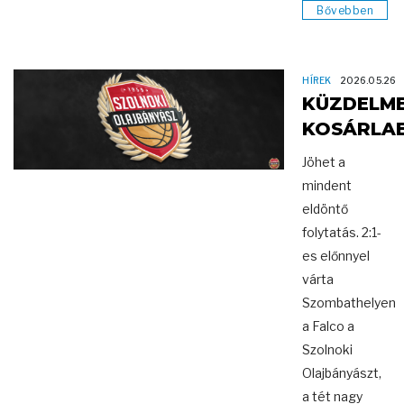
Bővebben
HÍREK
2026.05.26
KÜZDELM
KOSÁRLA
Jöhet a
mindent
eldöntő
folytatás. 2:1-
es előnnyel
várta
Szombathelyen
a Falco a
Szolnoki
Olajbányászt,
a tét nagy