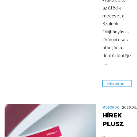
az ötödik
meccset a
Szolnoki
Olajbányász -
Drámai csata
után jön a
döntő döntője
...
Bővebben
MŰSOROK
2026.05
HÍREK
PLUSZ
...