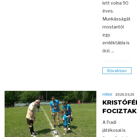
lett volna 90
éves.
Munkásságát
mostantól
egy
emléktábla is
őrzi. ...
Bővebben
HÍREK
2026.05.26
KRISTÓFÉ
FOCIZTAK
A Fradi
játékosai is