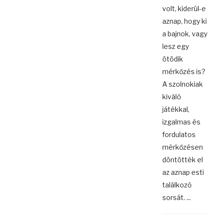
volt, kiderül-e
aznap, hogy ki
a bajnok, vagy
lesz egy
ötödik
mérkőzés is?
A szolnokiak
kiváló
játékkal,
izgalmas és
fordulatos
mérkőzésen
döntötték el
az aznap esti
találkozó
sorsát. ...