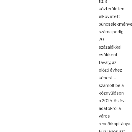
tíz, a
közterületen
elkövetett
bűncselekmény
száma pedig
20
százalékkal
csökkent
tavaly, az
előző évhez
képest –
számolt be a
közgyűlésen
a 2025-ös évi
adatokról a
város
rendőrkapitánya.
Fürj János azt