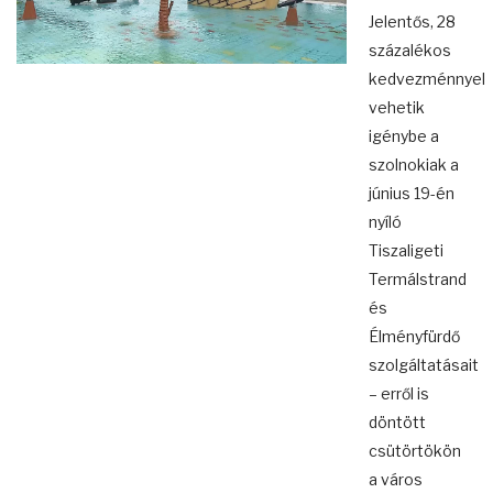
Jelentős, 28
százalékos
kedvezménnyel
vehetik
igénybe a
szolnokiak a
június 19-én
nyíló
Tiszaligeti
Termálstrand
és
Élményfürdő
szolgáltatásait
– erről is
döntött
csütörtökön
a város