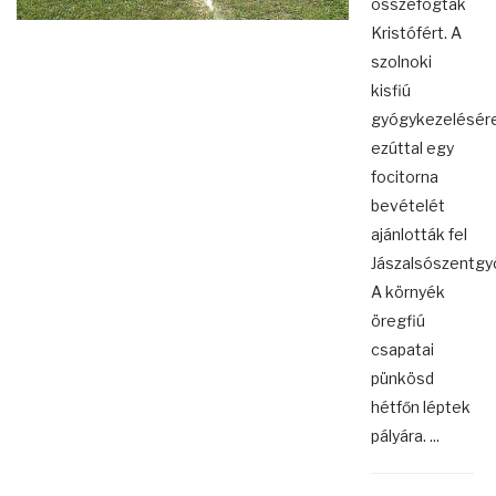
összefogtak
Kristófért. A
szolnoki
kisfiú
gyógykezelésér
ezúttal egy
focitorna
bevételét
ajánlották fel
Jászalsószentgy
A környék
öregfiú
csapatai
pünkösd
hétfőn léptek
pályára. ...