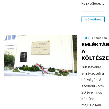
közgyűlése. ...
Bővebben
HÍREK
2026.05.26
EMLÉKTÁ
A
KÖLTÉSZ
Iluh Istvánra
emlékeztek a
hétvégén. A
szolnoki költő
20 éve nincs
köztünk,
május 23-án