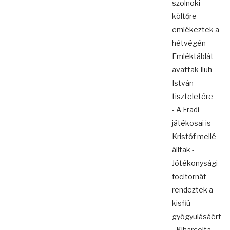
szolnoki
költőre
emlékeztek a
hétvégén -
Emléktáblát
avattak Iluh
István
tiszteletére
- A Fradi
játékosai is
Kristóf mellé
álltak -
Jótékonysági
focitornát
rendeztek a
kisfiú
gyógyulásáért
- Kiharcolta