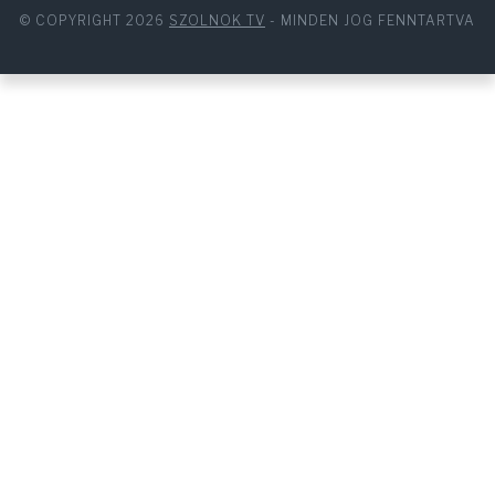
© COPYRIGHT 2026
SZOLNOK TV
- MINDEN JOG FENNTARTVA