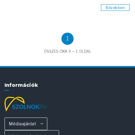
Bővebben
1
ÖSSZES CIKK 9 — 1. OLDAL
Információk
Médiaajánlat