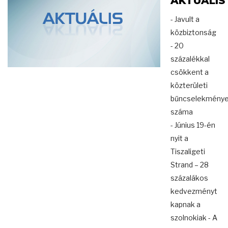
AKTUÁLIS
- Javult a
közbiztonság
- 20
százalékkal
csökkent a
közterületi
bűncselekmény
száma
- Június 19-én
nyit a
Tiszaligeti
Strand – 28
százalákos
kedvezményt
kapnak a
szolnokiak - A