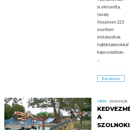
is elmondta,
tavaly
összesen 223
esetben
intézkedtek
hajléktalanokkal
kapcsolatban.
...
Bővebben
HÍREK
2026.05.26
KEDVEZM
A
SZOLNOK