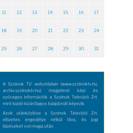
11
12
13
14
15
16
17
18
19
20
21
22
23
24
25
26
27
28
29
30
31
A Szolnok TV weboldalain (www.szolnoktv.hu,
archiv.szolnoktv.hu) megjelenő képi és
szöveges információk a Szolnok Televízió Zrt.
mint kiadó kizárólagos tulajdonát képezik.
Azok utánközlése a Szolnok Televízió Zrt.
előzetes engedélye nélkül tilos, és jogi
lépéseket von maga után.