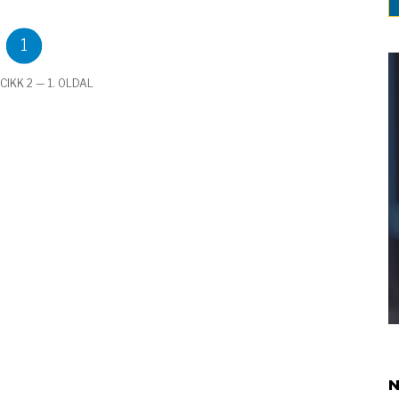
1
CIKK 2 — 1. OLDAL
N