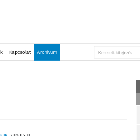
"2026-05-30 23:59:59" )
nk
Kapcsolat
Archívum
OROK
2026.05.30