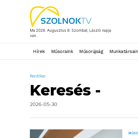
AND ( start_date >= "2026-05-30 00:00:00" AND start_date <= 
Ma 2026. Augusztus 8. Szombat, László napja
van.
Hírek
Műsoraink
Műsorújság
Munkatársai
Kezdőlap
Keresés -
2026-05-30
MŰS