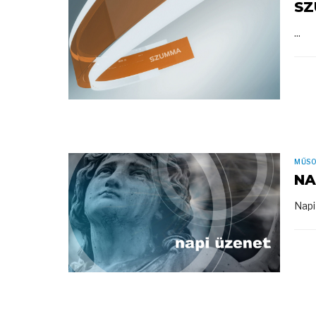
S
...
MŰS
NA
Napi