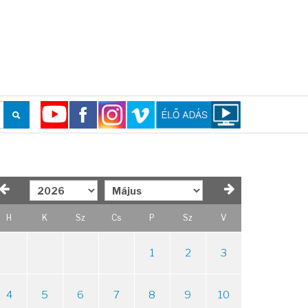
H
K
Sz
Cs
P
Sz
V
1
2
3
4
5
6
7
8
9
10