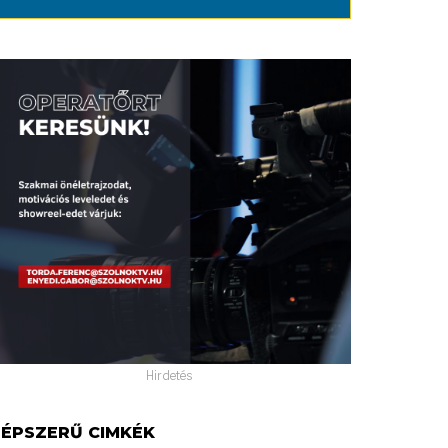
Hirdetés
ÉPSZERŰ CIMKÉK