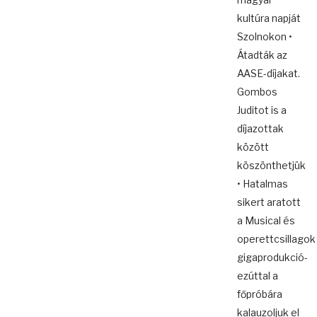
kultúra napját
Szolnokon •
Átadták az
AASE-díjakat.
Gombos
Juditot is a
díjazottak
között
köszönthetjük
• Hatalmas
sikert aratott
a Musical és
operettcsillagok
gigaprodukció-
ezúttal a
főpróbára
kalauzoljuk el