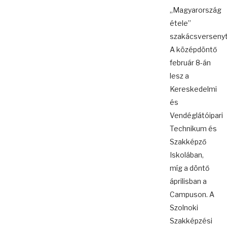
„Magyarország
étele”
szakácsversenyt
A középdöntő
február 8-án
lesz a
Kereskedelmi
és
Vendéglátóipari
Technikum és
Szakképző
Iskolában,
míg a döntő
áprilisban a
Campuson. A
Szolnoki
Szakképzési