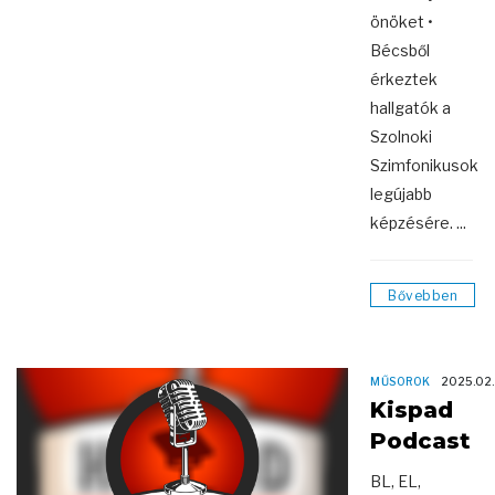
önöket •
Bécsből
érkeztek
hallgatók a
Szolnoki
Szimfonikusok
legújabb
képzésére. ...
Bővebben
MŰSOROK
2025.02
Kispad
Podcast
BL, EL,