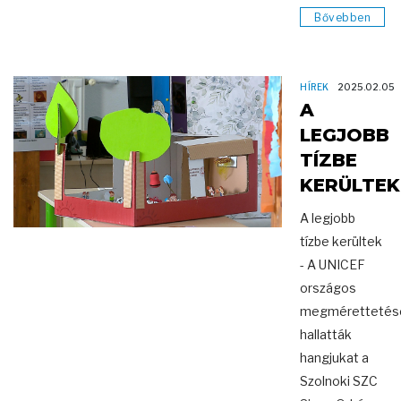
Bővebben
HÍREK
2025.02.05
A
LEGJOBB
TÍZBE
KERÜLTEK
A legjobb
tízbe kerültek
- A UNICEF
országos
megmérettetés
hallatták
hangjukat a
Szolnoki SZC