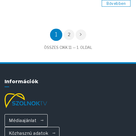
Bővebben
1
2
ÖSSZES CIKK 11 — 1. OLDAL
Információk
Médiaajánlat
Közhasznú adatok