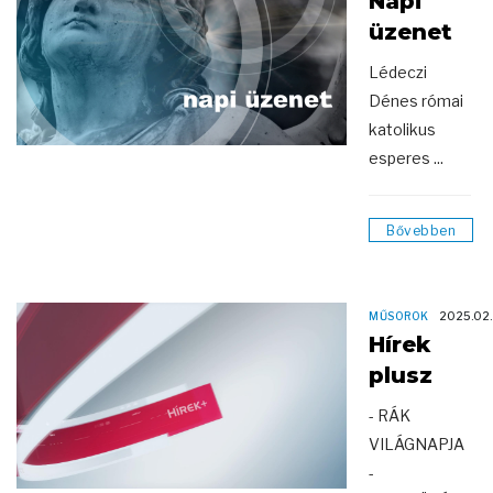
Napi
üzenet
Lédeczi
Dénes római
katolikus
esperes ...
Bővebben
MŰSOROK
2025.02
Hírek
plusz
- RÁK
VILÁGNAPJA
-