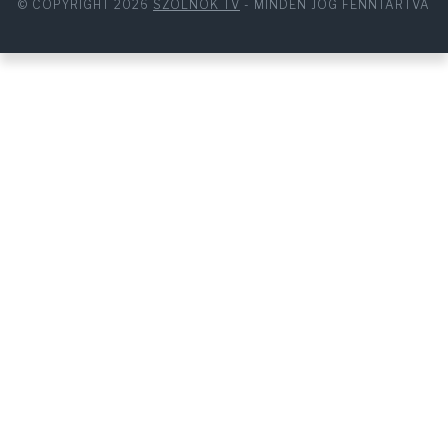
© COPYRIGHT 2026
SZOLNOK TV
- MINDEN JOG FENNTARTVA