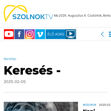
AND ( start_date >= "2025-02-05 00:00:00" AND start_date <=
"2025-02-05 23:59:59" )
Ma 2026. Augusztus 6. Csütörtök, Berta 
Kezdőlap
Keresés -
2025-02-05
MŰSOROK
2025.02