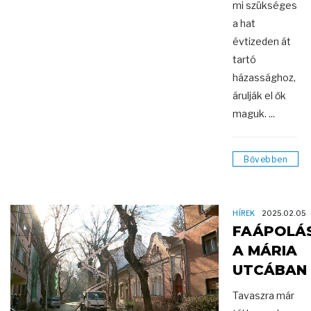
mi szükséges
a hat
évtizeden át
tartó
házassághoz,
árulják el ők
maguk. ...
Bővebben
HÍREK
2025.02.05
FAÁPOLÁ
A MÁRIA
UTCÁBAN
Tavaszra már