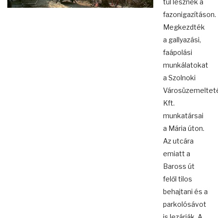
túl lesznek a
fazonigazításon.
Megkezdték
a gallyazási,
faápolási
munkálatokat
a Szolnoki
Városüzemeltet
Kft.
munkatársai
a Mária úton.
Az utcára
emiatt a
Baross út
felől tilos
behajtani és a
parkolósávot
is lezárják. A