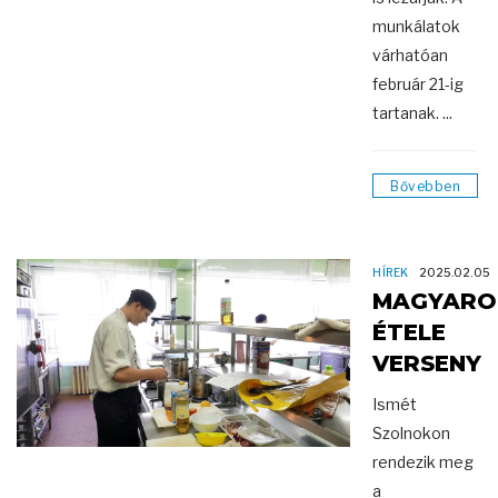
munkálatok
várhatóan
február 21-ig
tartanak. ...
Bővebben
HÍREK
2025.02.05
MAGYARO
ÉTELE
VERSENY
Ismét
Szolnokon
rendezik meg
a