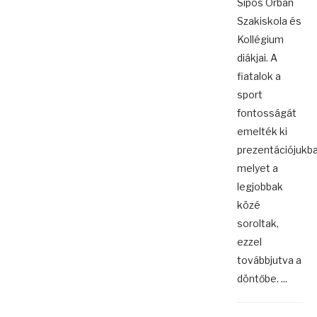
Sipos Orbán
Szakiskola és
Kollégium
diákjai. A
fiatalok a
sport
fontosságát
emelték ki
prezentációjukba
melyet a
legjobbak
közé
soroltak,
ezzel
továbbjutva a
döntőbe. ...