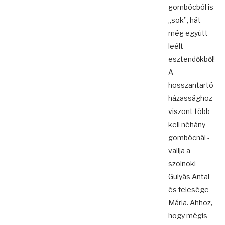
gombócból is
„sok”, hát
még együtt
leélt
esztendőkből!
A
hosszantartó
házassághoz
viszont több
kell néhány
gombócnál -
vallja a
szolnoki
Gulyás Antal
és felesége
Mária. Ahhoz,
hogy mégis