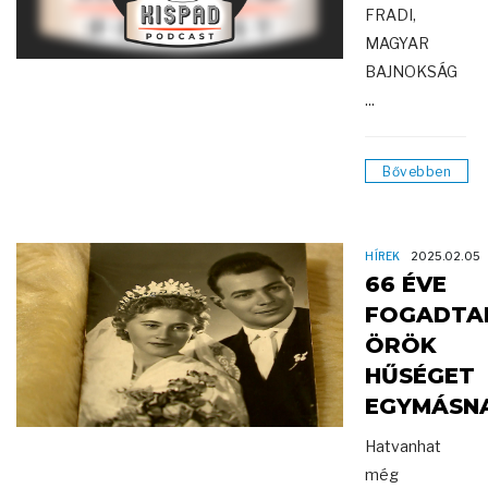
FRADI,
MAGYAR
BAJNOKSÁG
...
Bővebben
HÍREK
2025.02.05
66 ÉVE
FOGADTA
ÖRÖK
HŰSÉGET
EGYMÁSN
Hatvanhat
még