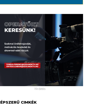
Hirdetés
ÉPSZERŰ CIMKÉK