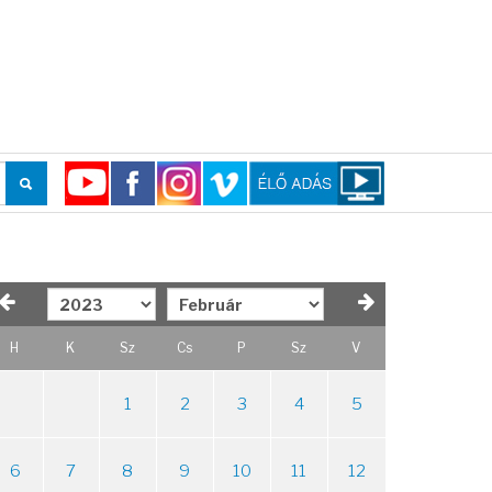
H
K
Sz
Cs
P
Sz
V
1
2
3
4
5
6
7
8
9
10
11
12