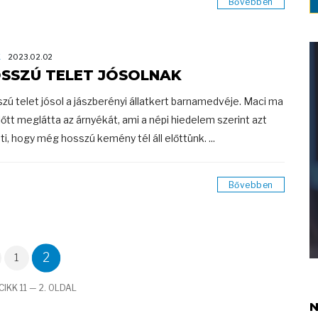
Bővebben
K
2023.02.02
SSZÚ TELET JÓSOLNAK
zú telet jósol a jászberényi állatkert barnamedvéje. Maci ma
lőtt meglátta az árnyékát, ami a népi hiedelem szerint azt
nti, hogy még hosszú kemény tél áll előttünk. ...
Bővebben
2
1
IKK 11 — 2. OLDAL
N