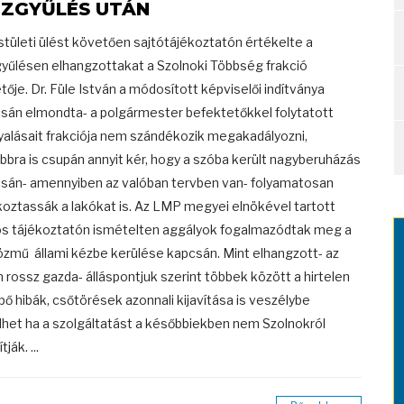
ZGYŰLÉS UTÁN
stületi ülést követően sajtótájékoztatón értékelte a
yűlésen elhangzottakat a Szolnoki Többség frakció
tője. Dr. Füle István a módosított képviselői indítványa
sán elmondta- a polgármester befektetőkkel folytatott
yalásait frakciója nem szándékozik megakadályozni,
bbra is csupán annyit kér, hogy a szóba került nagyberuházás
sán- amennyiben az valóban tervben van- folyamatosan
koztassák a lakókat is. Az LMP megyei elnökével tartott
s tájékoztatón ismételten aggályok fogalmazódtak meg a
özmű állami kézbe kerülése kapcsán. Mint elhangzott- az
m rossz gazda- álláspontjuk szerint többek között a hirtelen
épő hibák, csőtörések azonnali kijavítása is veszélybe
lhet ha a szolgáltatást a későbbiekben nem Szolnokról
tják. ...