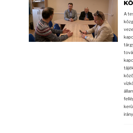
KÖ
A te
közg
veze
kapc
tárg
tová
kapc
tájé
közö
vízk
álla
fell
kerü
irányí