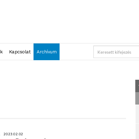
"2023-02-02 23:59:59" )
nk
Kapcsolat
Archívum
K
2023.02.02