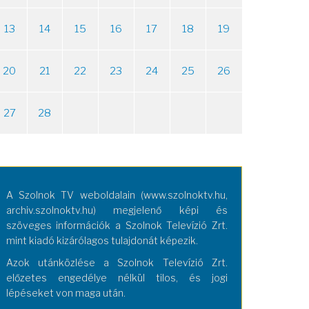
13
14
15
16
17
18
19
20
21
22
23
24
25
26
27
28
A Szolnok TV weboldalain (www.szolnoktv.hu,
archiv.szolnoktv.hu) megjelenő képi és
szöveges információk a Szolnok Televízió Zrt.
mint kiadó kizárólagos tulajdonát képezik.
Azok utánközlése a Szolnok Televízió Zrt.
előzetes engedélye nélkül tilos, és jogi
lépéseket von maga után.