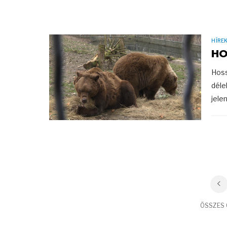
HÍRE
HO
Hoss
déle
jele
ÖSSZES C