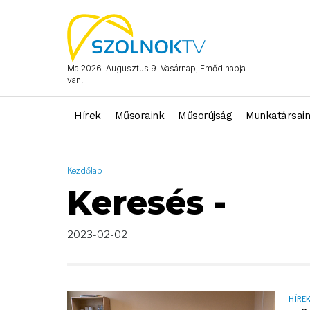
AND ( start_date >= "2023-02-02 00:00:00" AND start_date <= 
Ma 2026. Augusztus 9. Vasárnap, Emőd napja
van.
Hírek
Műsoraink
Műsorújság
Munkatársai
Kezdőlap
Keresés -
2023-02-02
HÍRE