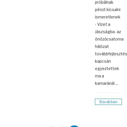
próbálnak
pénzt kicsalni
ismeretlenek
- Vizet a
Jászságba- az
önözőcsatorna
hálózat
továbbfejleszté
kapcsán
egyeztettek
ma a
kamaránál ...
Bővebben