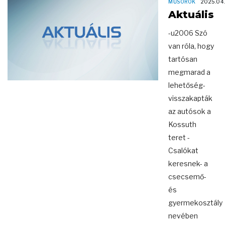
MŰSOROK
2025.04
Aktuális
-u2006 Szó
van róla, hogy
tartósan
megmarad a
lehetőség-
visszakapták
az autósok a
Kossuth
teret -
Csalókat
keresnek- a
csecsemő-
és
gyermekosztály
nevében