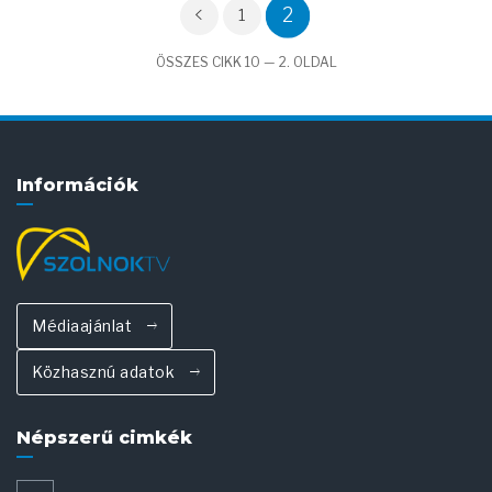
2
1
ÖSSZES CIKK 10 — 2. OLDAL
Információk
Médiaajánlat
Közhasznú adatok
Népszerű cimkék