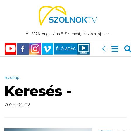
AND ( start_date >= "2025-04-02 00:00:00" AND start_date <=
"2025-04-02 23:59:59" )
Ma 2026. Augusztus 8. Szombat, László napja van.
Kezdőlap
Keresés -
2025-04-02