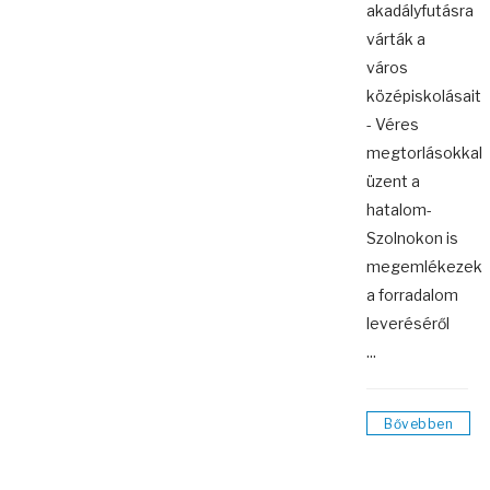
akadályfutásra
várták a
város
középiskolásait
- Véres
megtorlásokkal
üzent a
hatalom-
Szolnokon is
megemlékezek
a forradalom
leveréséről
...
Bővebben