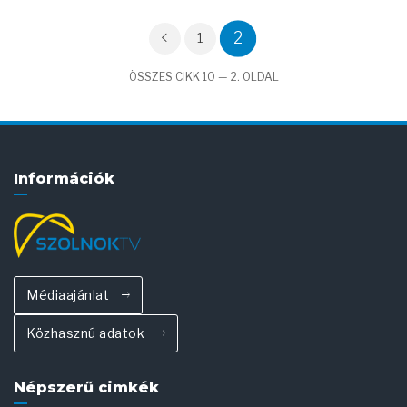
2
1
ÖSSZES CIKK 10 — 2. OLDAL
Információk
Médiaajánlat
Közhasznú adatok
Népszerű cimkék