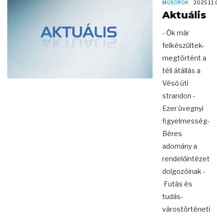
MŰSOROK
2025.11.
Aktuális
- Ők már
felkészültek-
megtörtént a
téli átállás a
Véső úti
strandon -
Ezer üvegnyi
figyelmesség-
Béres
adomány a
rendelőintézet
dolgozóinak -
Futás és
tudás-
várostörténeti