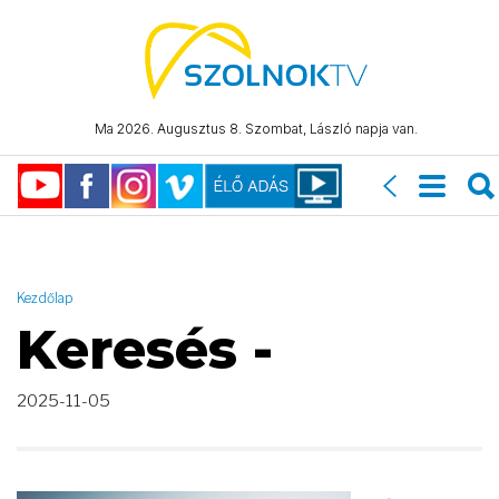
AND ( start_date >= "2025-11-05 00:00:00" AND start_date <=
"2025-11-05 23:59:59" )
Ma 2026. Augusztus 8. Szombat, László napja van.
Kezdőlap
Keresés -
2025-11-05