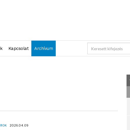
"2026-04-10 23:59:59" )
nk
Kapcsolat
Archívum
OROK
2026.04.09