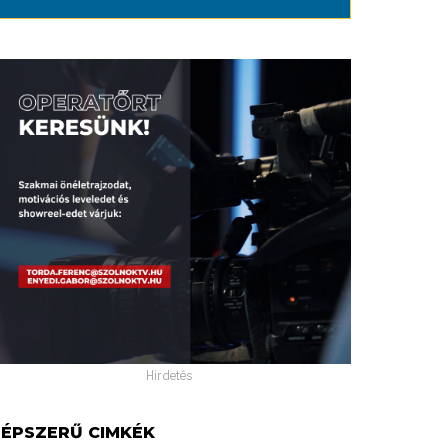
Hirdetés
ÉPSZERŰ CIMKÉK