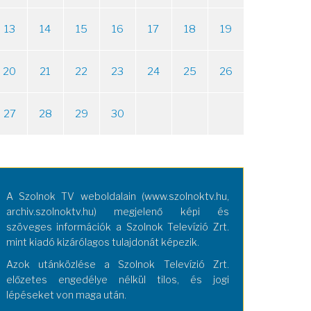
13
14
15
16
17
18
19
20
21
22
23
24
25
26
27
28
29
30
A Szolnok TV weboldalain (www.szolnoktv.hu,
archiv.szolnoktv.hu) megjelenő képi és
szöveges információk a Szolnok Televízió Zrt.
mint kiadó kizárólagos tulajdonát képezik.
Azok utánközlése a Szolnok Televízió Zrt.
előzetes engedélye nélkül tilos, és jogi
lépéseket von maga után.