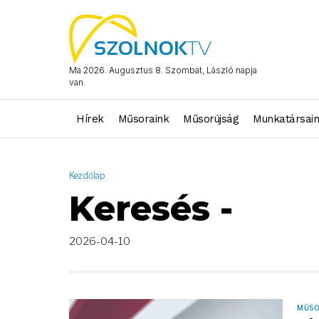
AND ( start_date >= "2026-04-10 00:00:00" AND start_date <= 
Ma 2026. Augusztus 8. Szombat, László napja
van.
Hírek
Műsoraink
Műsorújság
Munkatársai
Kezdőlap
Keresés -
2026-04-10
MŰS