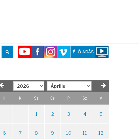
H
K
Sz
Cs
P
Sz
V
1
2
3
4
5
6
7
8
9
10
11
12